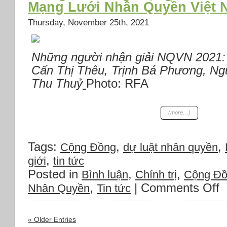
Mạng Lưới Nhân Quyền Việt 
“Ngày
Nạn
Thursday, November 25th, 2021
Nhân
Chủ
Nghĩa
Những người nhận giải NQVN 2021: (
Cộng
Cấn Thị Thêu, Trịnh Bá Phương, Ng
Sản”
Thu Thuỷ
Photo: RFA
(more…)
Tags:
,
,
Cộng Đồng
dự luật nhân quyền
,
giới
tin tức
Posted in
,
,
Bình luận
Chính trị
Cộng Đ
,
|
Comments Off
o
Nhân Quyền
Tin tức
B
n
tr
« Older Entries
m