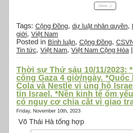
(more…)
Tags:
,
,
Cộng Đồng
dự luật nhân quyền
,
giới
Việt Nam
Posted in
,
,
Bình luận
Cộng Đồng
CSV
,
,
Tin tức
Việt Nam
Việt Nam Cộng Hòa
Thời sự Thứ sáu 10/11/2023: *
công Gaza 4 giờ/ngày. *Quốc
Cola và Nestle vì ủng hộ Isra
tin Israel. *Nền kinh tế ốm y
có nguy cơ chia cắt vì giao tr
Friday, November 10th, 2023
Võ Thái Hà tổng hợp