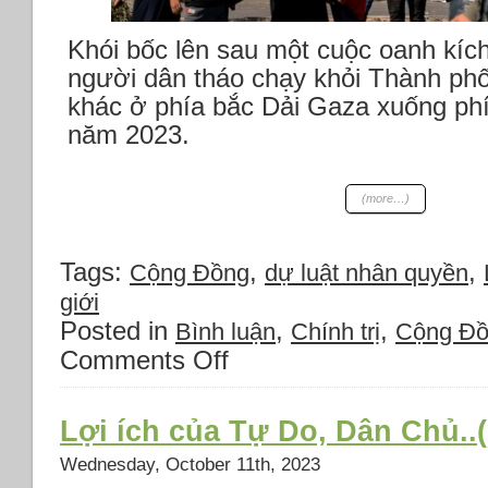
Khói bốc lên sau một cuộc oanh kích 
người dân tháo chạy khỏi Thành ph
khác ở phía bắc Dải Gaza xuống ph
năm 2023.
(more…)
Tags:
,
,
Cộng Đồng
dự luật nhân quyền
giới
Posted in
,
,
Bình luận
Chính trị
Cộng Đ
Comments Off
on
Thời
sự
Thứ
Lợi ích của Tự Do, Dân Chủ..(
sáu
Wednesday, October 11th, 2023
10/11/2023:
*Israel