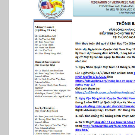
(VOA
Tiếng
Việt)