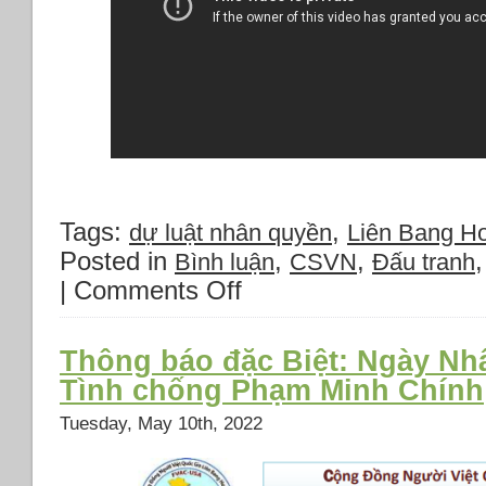
con
tin
Israel.
*Nền
kinh
tế
ốm
yếu
của
Nga.
Tags:
,
*Myanmar
dự luật nhân quyền
Liên Bang Ho
có
Posted in
,
,
Bình luận
CSVN
Đấu tranh
nguy
|
Comments Off
on
cơ
Biểu
chia
tình
cắt
chống
Thông báo đặc Biệt: Ngày Nh
vì
thủ
giao
Tình chống Phạm Minh Chính
tướng
tranh.
CSVN
Tuesday, May 10th, 2022
Phạm
Minh
Chính