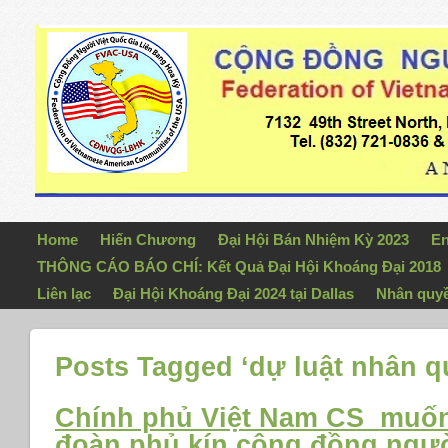
Home
Hiến Chương
Đại Hội Bán Nhiệm Kỳ 2023
En
THÔNG CÁO BÁO CHÍ: Kết Quả Đại Hội Khoáng Đại 2018
Liên lạc
Đại Hội Khoáng Đại 2024 tại Dallas
Nhân quy
Posts Tagged ‘dự luật nhân q
Chính phủ Việt Nam CS muốn 
đoàn phủ kín cộng đồng ngườ