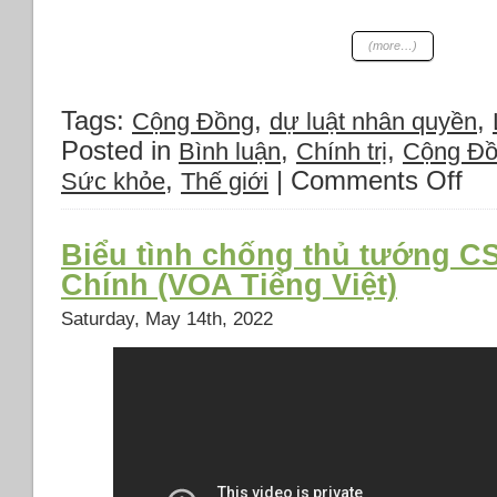
tạm
dừng
(more…)
tấn
công
Gaza
Tags:
,
,
Cộng Đồng
dự luật nhân quyền
4
Posted in
,
,
Bình luận
Chính trị
Cộng Đ
giờ/ngày.
,
|
Comments Off
*Quốc
on
Sức khỏe
Thế giới
hội
Lợi
Thổ
ích
cấm
của
Biểu tình chống thủ tướng 
Coca-
Tự
Chính (VOA Tiếng Việt)
Cola
Do,
và
Dân
Saturday, May 14th, 2022
Nestle
Chủ.
vì
(1)
ủng
hộ
Israel.
*Đàm
phán
thả