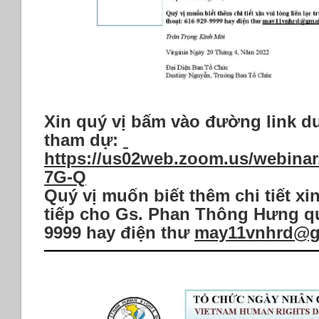
Xin quý vị bấm vào đường link d
tham dự:
https://us02web.zoom.us/webin
7G-Q
Quý vị muốn biết thêm chi tiết xin
tiếp cho Gs. Phan Thông Hưng qua
9999 hay điện thư
may11vnhrd@g