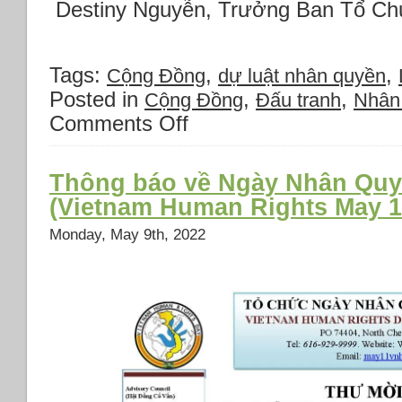
Destiny Nguyễn, Trưởng Ban Tổ Ch
Tags:
,
,
Cộng Đồng
dự luật nhân quyền
Posted in
,
,
Cộng Đồng
Đấu tranh
Nhân
Comments Off
on
Ngày
Vận
Động
Thông báo về Ngày Nhân Quyề
Nhân
(Vietnam Human Rights May 1
Quyền
cho
Monday, May 9th, 2022
Việt
Nam
12/5/22
(Vietnam
Human
Rights
Advocacy
Day)