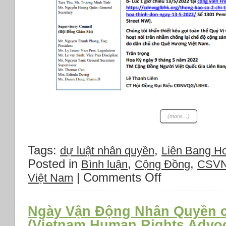
(more…)
Tags:
,
dự luật nhân quyền
Liên Bang Ho
Posted in
,
,
Bình luận
Cộng Đồng
CSV
|
Comments Off
on
Việt Nam
Thông
báo
đặc
Ngày Vận Động Nhân Quyền ch
Biệt:
(Vietnam Human Rights Advo
Ngày