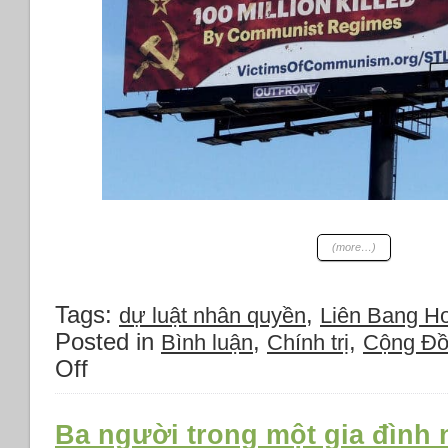
(more…)
Tags:
,
dự luật nhân quyền
Liên Bang Ho
Posted in
,
,
Bình luận
Chính trị
Cộng Đ
Off
on
Dự
luật
tôn
Ba người trong một gia đình 
vinh