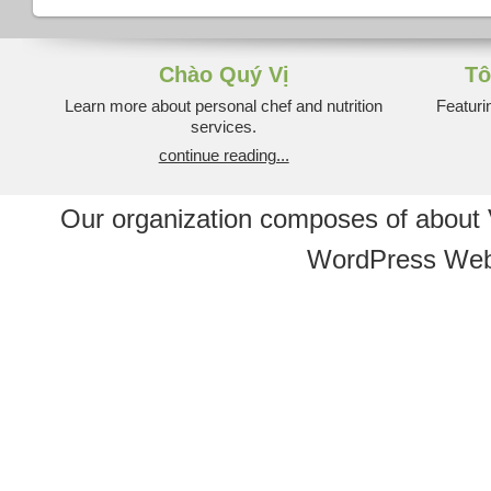
gi
đì
n
Chào Quý Vị
Tô
gi
Learn more about personal chef and nutrition
Featuri
t
services.
c
M
continue reading...
L
N
Our organization composes of about
Q
Vi
WordPress Web
N
n
2