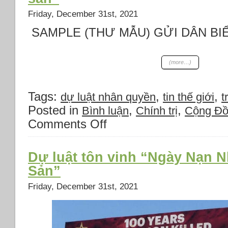
Nhân
Quyền
Friday, December 31st, 2021
Việt
SAMPLE (THƯ MẪU) GỬI DÂN BI
Nam
11/5
(Vietnam
Human
(more…)
Rights
May
11)
Tags:
,
,
dự luật nhân quyền
tin thế giới
t
Posted in
,
,
Bình luận
Chính trị
Cộng Đ
Comments Off
on
Thư
vận
động
Dự luật tôn vinh “Ngày Nạn 
“ngày
Sản”
nạn
nhân
Friday, December 31st, 2021
chủ
nghĩa
cộng
sản”