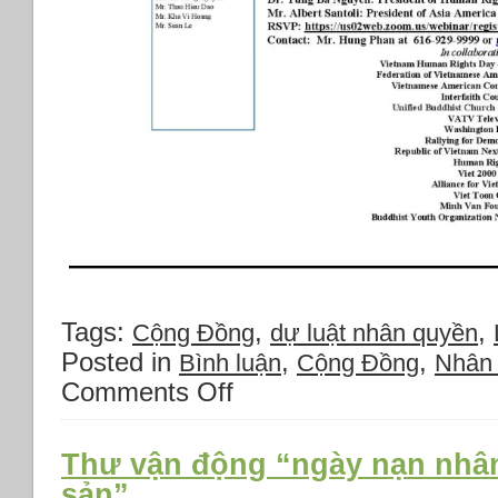
Tags:
,
,
Cộng Đồng
dự luật nhân quyền
Posted in
,
,
Bình luận
Cộng Đồng
Nhân 
Comments Off
on
Thông
báo
về
Thư vận động “ngày nạn nhâ
Ngày
sản”