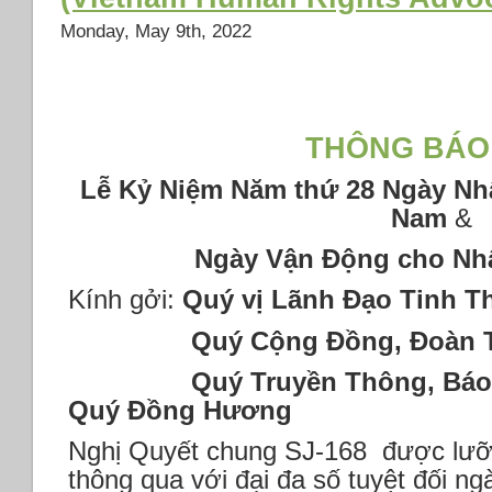
Nhân
Monday, May 9th, 2022
Quyền
VN
&
Biểu
Tình
THÔNG
BÁO
chống
Phạm
Lễ Kỷ Niệm Năm thứ 28 Ngày Nh
Minh
Nam
&
Chính
Ngày Vận Động cho Nh
Kính gởi:
Quý vị Lãnh Đạo Tinh T
Quý Cộng Đồng, Đoàn Thể
Quý Truyền Thông, Báo C
Quý Đồng Hương
Nghị Quyết chung SJ-168 được lưỡ
thông qua với đại đa số tuyệt đối ng