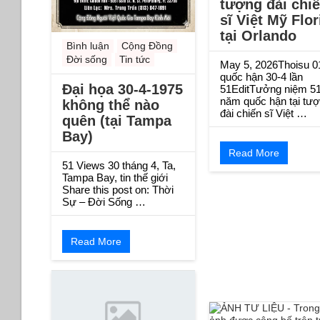
tượng đài chi
sĩ Việt Mỹ Flor
tại Orlando
Bình luận
Cộng Đồng
Đời sống
Tin tức
May 5, 2026Thoisu 0
quốc hận 30-4 lần
Đại họa 30-4-1975
51EditTưởng niệm 5
năm quốc hận tại tư
không thể nào
đài chiến sĩ Việt …
quên (tại Tampa
Bay)
Read More
51 Views 30 tháng 4, Ta,
Tampa Bay, tin thế giới
Share this post on: Thời
Sự – Đời Sống …
Read More