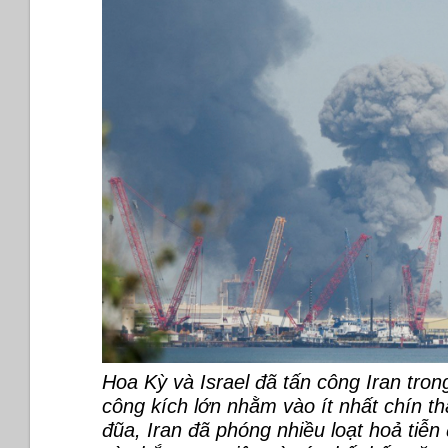
người
Lính
VNCH..
Hoa Kỳ và Israel đã tấn công Iran tro
công kích lớn nhằm vào ít nhất chín th
đũa, Iran đã phóng nhiều loạt hoả tiễn