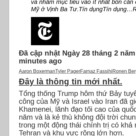
và nhắm mục tiêu vào ít nhất bốn căn
Mỹ ở Vịnh Ba Tư.Tín dụngTín dụng…R
Đã cập nhật
Ngày 28 tháng 2 năm 
minutes ago
Aaron Boxerman
Tyler Pager
Farnaz Fassihi
Ronen Be
Đây là thông tin mới nhất.
Tổng thống Trump hôm thứ Bảy tuyê
công của Mỹ và Israel vào Iran đã giế
Khamenei, lãnh đạo tối cao của quốc
năm và là kẻ thù không đội trời chun
trong một động thái chính trị có kh
Tehran và khu vực rộng lớn hơn.