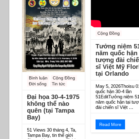
Cộng Đồng
Tưởng niệm 5
năm quốc hận 
tượng đài chi
sĩ Việt Mỹ Flor
tại Orlando
Bình luận
Cộng Đồng
Đời sống
Tin tức
May 5, 2026Thoisu 0
quốc hận 30-4 lần
Đại họa 30-4-1975
51EditTưởng niệm 5
năm quốc hận tại tư
không thể nào
đài chiến sĩ Việt …
quên (tại Tampa
Bay)
Read More
51 Views 30 tháng 4, Ta,
Tampa Bay, tin thế giới