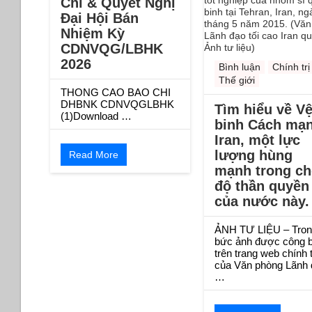
Chí & Quyết Nghị
Đại Hội Bán
Nhiệm Kỳ
CDNVQG/LBHK
2026
Bình luận
Chính trị
Thế giới
THONG CAO BAO CHI
DHBNK CDNVQGLBHK
Tìm hiểu về V
(1)Download …
binh Cách mạ
Iran, một lực
lượng hùng
Read More
mạnh trong ch
độ thần quyền
của nước này.
ẢNH TƯ LIỆU – Tron
bức ảnh được công 
trên trang web chính 
của Văn phòng Lãnh 
…