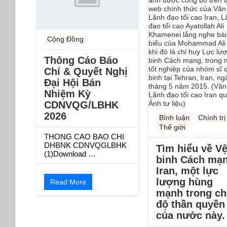
Cộng Đồng
Thông Cáo Báo
Chí & Quyết Nghị
Đại Hội Bán
Nhiệm Kỳ
CDNVQG/LBHK
2026
Bình luận
Chính trị
Thế giới
THONG CAO BAO CHI
DHBNK CDNVQGLBHK
Tìm hiểu về V
(1)Download …
binh Cách mạ
Iran, một lực
lượng hùng
Read More
mạnh trong ch
độ thần quyền
của nước này.