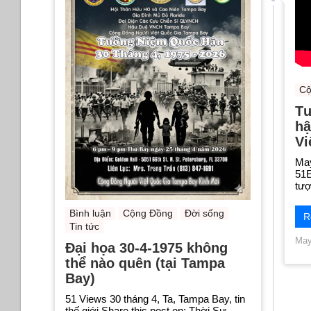
Cộ
Tư
hậ
Vi
May
51E
tượ
Bình luận
Cộng Đồng
Đời sống
R
Tin tức
May
Đại họa 30-4-1975 không
thể nào quên (tại Tampa
Bay)
51 Views 30 tháng 4, Ta, Tampa Bay, tin
thế giới Share this post on: Thời Sự –