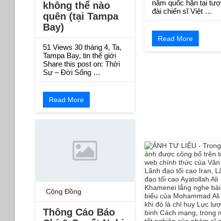
năm quốc hận tại tư
không thể nào
đài chiến sĩ Việt …
quên (tại Tampa
Bay)
Read More
51 Views 30 tháng 4, Ta,
Tampa Bay, tin thế giới
Share this post on: Thời
Sự – Đời Sống …
Read More
Cộng Đồng
Thông Cáo Báo