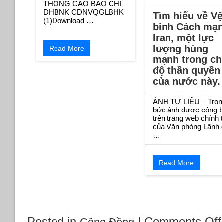
THONG CAO BAO CHI
DHBNK CDNVQGLBHK
Tìm hiểu về V
(1)Download …
binh Cách mạ
Iran, một lực
lượng hùng
Read More
mạnh trong ch
độ thần quyền
của nước này.
ẢNH TƯ LIỆU – Tron
bức ảnh được công 
trên trang web chính 
của Văn phòng Lãnh 
…
Read More
Posted in
|
Comments Off
Cộng Đồng