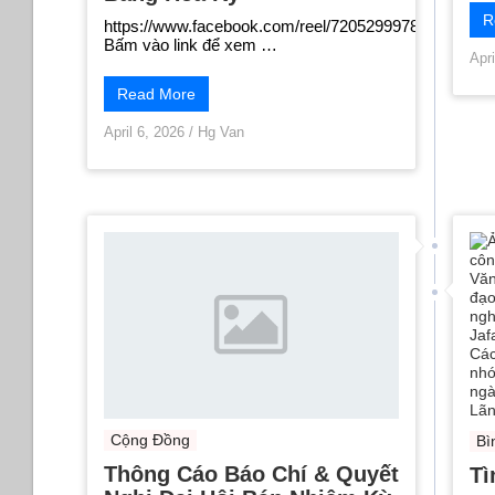
R
https://www.facebook.com/reel/720529997813876
Bấm vào link để xem …
Apri
Read More
April 6, 2026
/
Hg Van
Cộng Đồng
Bì
Thông Cáo Báo Chí & Quyết
Tì