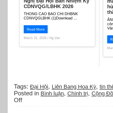
Nghị Đại Hội Bán Nhiệm Kỳ
mạ
CDNVQG/LBHK 2026
hù
th
THONG CAO BAO CHI DHBNK
CDNVQGLBHK (1)Download …
ẢNH
côn
Văn
Read More
March 31, 2026
/
Hg Van
R
Mar
Tags:
,
,
Đại Hội
Liên Bang Hoa Kỳ
tin thê
Posted in
,
,
Bình luận
Chính trị
Cộng Đ
Off
on
Thông
báo