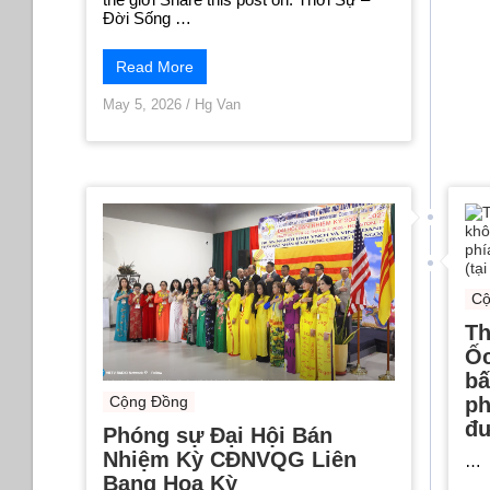
Đời Sống …
Read More
May 5, 2026
/
Hg Van
Cộ
Th
Ốc
bấ
ph
Cộng Đồng
đư
Phóng sự Đại Hội Bán
Nhiệm Kỳ CĐNVQG Liên
…
Bang Hoa Kỳ