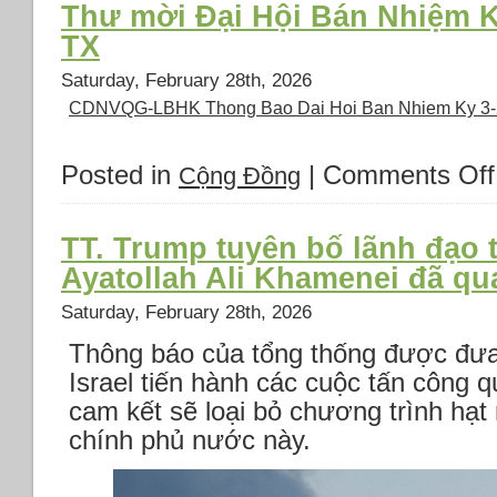
Đại
Thư mời Đại Hội Bán Nhiệm K
Hội
TX
bán
nhiệm
Saturday, February 28th, 2026
kỳ
CDNVQG-LBHK Thong Bao Dai Hoi Ban Nhiem Ky 3
Cộng
Đồng
Người
Posted in
|
Comments Off
Cộng Đồng
Việt
Quốc
Gia
TT. Trump tuyên bố lãnh đạo t
Liên
Ayatollah Ali Khamenei đã qu
Bang
Hoa
Saturday, February 28th, 2026
Kỳ
2026
Thông báo của tổng thống được đưa
tại
Israel tiến hành các cuộc tấn công 
Houston
–
cam kết sẽ loại bỏ chương trình hạt 
Dạ
chính phủ nước này.
tiệc
tri
ân