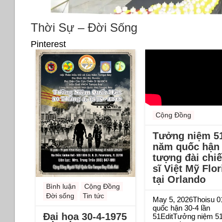
Thời Sự – Đời Sống
Pinterest
Cộng Đồng
Tưởng niệm 5
năm quốc hận 
tượng đài chi
sĩ Việt Mỹ Flor
tại Orlando
Bình luận
Cộng Đồng
Đời sống
Tin tức
May 5, 2026Thoisu 0
quốc hận 30-4 lần
Đại họa 30-4-1975
51EditTưởng niệm 5