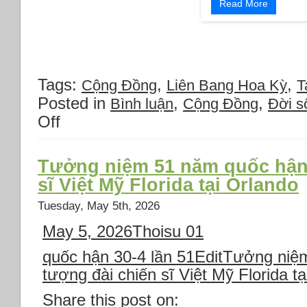
Read More
Tags:
,
,
Cộng Đồng
Liên Bang Hoa Kỳ
T
Posted in
,
,
Bình luận
Cộng Đồng
Đời s
Off
on
Đại
họa
30-
Tưởng niệm 51 năm quốc hận 
4-
sĩ Việt Mỹ Florida tại Orlando
1975
không
Tuesday, May 5th, 2026
thể
May 5, 2026
Thoisu 01
nào
quên
quốc hận 30-4 lần 51
EditTưởng niệm
(tại
Tampa
tượng đài chiến sĩ Việt Mỹ Florida t
Bay)
Share this post on: