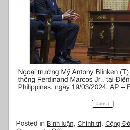
*Copilot
và
GPT-
4
Turbo
*Melania
Trump
và
bầu
cử
2024
Ngoại trưởng Mỹ Antony Blinken (T)
thống Ferdinand Marcos Jr., tại Điệ
Philippines, ngày 19/03/2024. AP –
(more…)
Posted in
,
,
Bình luận
Chính trị
Cộng Đ
on