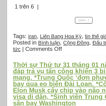
1 trên 6 |
(more…)
Tags:
,
,
iran
Liên Bang Hoa Kỳ
tin thế giơ
Posted in
,
,
Bình luận
Cộng Đồng
Đấu t
|
Comments Off
on
tức
Tin
chiến
sự
Thời sự Thứ tư 31 tháng 01 n
Trung
đáp trả vụ tấn công khiến 3 bi
Đông:
mạng. *Trung Quốc ‘đơn phư
Mỹ
tấn
bay qua eo biển Đài Loan. *C
công
Elon Musk cấy chip vào não n
mạnh
visa di dân, *Sinh viên Trung 
mẽ
vào
sân bay Washington
dân