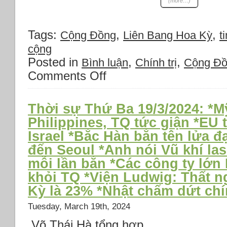
(more…)
Tags:
,
,
Cộng Đồng
Liên Bang Hoa Kỳ
ti
cộng
Posted in
,
,
Bình luận
Chính trị
Cộng Đ
Comments Off
on
Thời
sự
thứ
Thời sự Thứ Ba 19/3/2024: *M
Tư
Philippines, TQ tức giận *EU
20/3/2024:
Israel *Bắc Hàn bắn tên lửa đ
*Bất
đồng
đến Seoul *Anh nói Vũ khí la
giữa
mỗi lần bắn *Các công ty lớn
Mỹ-
khỏi TQ *Viện Ludwig: Thất n
Israel
về
Kỳ là 23% *Nhật chấm dứt chí
Gaza
*Đài
Tuesday, March 19th, 2024
Loan
Võ Thái Hà tổng hợp
và