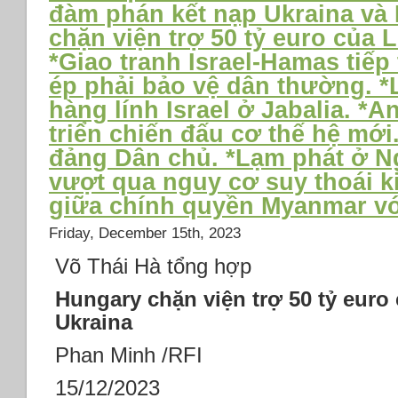
đàm phán kết nạp Ukraina và
não
người.
chặn viện trợ 50 tỷ euro của 
*Mỹ
*Giao tranh Israel-Hamas tiếp
thắt
ép phải bảo vệ dân thường. 
chặt
visa
hàng lính Israel ở Jabalia. *A
di
triển chiến đấu cơ thế hệ mới.
dân,
*Sinh
đảng Dân chủ. *Lạm phát ở Ng
viên
vượt qua nguy cơ suy thoái k
Trung
giữa chính quyền Myanmar vớ
Quốc
bị
Friday, December 15th, 2023
trục
xuất
Võ Thái Hà tổng hợp
tại
Hungary chặn viện trợ 50 tỷ euro
sân
bay
Ukraina
Washington
Phan Minh /RFI
15/12/2023