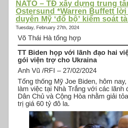
NATO – TĐ xây dựng trung tâ
luật
chính
Ostersund *Warren Buffett lờ
pháp
sách
quốc
lãi
duyên Mỹ ‘đổ bộ’ kiểm soát t
tế
suất
*Hạ
Tuesday, February 27th, 2024
âm
viện
Võ Thái Hà tổng hợp
Mỹ
bỏ
phiếu
TT Biden họp với lãnh đạo hai vi
về
gói viện trợ cho Ukraina
số
phận
Anh Vũ /RFI – 27/02/2024
của
TikTok *Châu
Tổng thống Mỹ Joe Biden, hôm nay,
Á
làm việc tại Nhà Trắng với các lãnh
–
Dân Chủ và Cộng Hòa nhằm giải tỏa 
Thái
Bình
trị giá 60 tỷ đô la.
Dương
nhập
vũ
khí