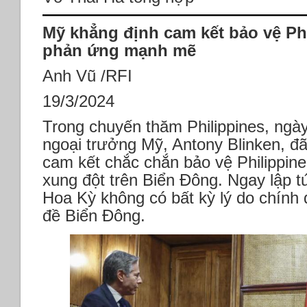
các
căn
Mỹ khẳng định cam kết bảo vệ Ph
cứ
phản ứng mạnh mẽ
TQ
gần
Anh Vũ /RFI
Ba
Bình *Úc
19/3/2024
và
TQ
Trong chuyến thăm Philippines, ngà
*Quốc
ngoại trưởng Mỹ, Antony Blinken, đ
hội
cam kết chắc chắn bảo vệ Philippine
Mỹ
và
xung đột trên Biển Đông. Ngay lập 
UNRWA
Hoa Kỳ không có bất kỳ lý do chính
*Đức
đề Biển Đông.
viện
trợ
cho
Ukraine
*Evergrande
bị
phạt