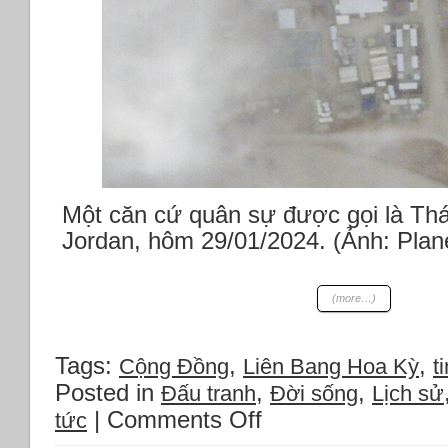
Một căn cứ quân sự được gọi là Th
Jordan, hôm 29/01/2024. (Ảnh: Pla
(more…)
Tags:
,
,
Cộng Đồng
Liên Bang Hoa Kỳ
ti
Posted in
,
,
Đấu tranh
Đời sống
Lịch sử
|
Comments Off
on
tức
Thời