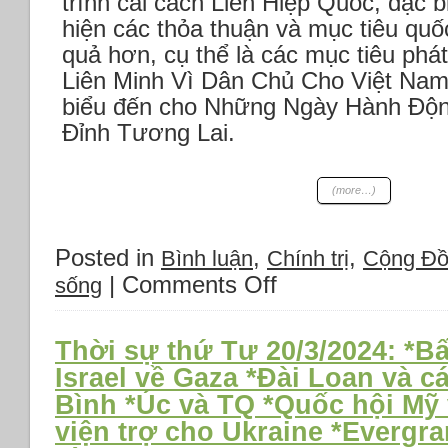
trình cải cách Liên Hiệp Quốc, đặc 
2024
hiện các thỏa thuận và mục tiêu quố
quả hơn, cụ thể là các mục tiêu phá
Liên Minh Vì Dân Chủ Cho Việt Nam 
biểu đến cho Những Ngày Hành Độn
Đỉnh Tương Lai.
(more…)
Posted in
,
,
Bình luận
Chính trị
Cộng Đ
|
Comments Off
on
sống
Thư
Gửi
Các
Thời sự thứ Tư 20/3/2024: *B
Tổ
Israel về Gaza *Đài Loan và 
Chức
Bình *Úc và TQ *Quốc hội M
Thế
Giới
viện trợ cho Ukraine *Evergra
Về