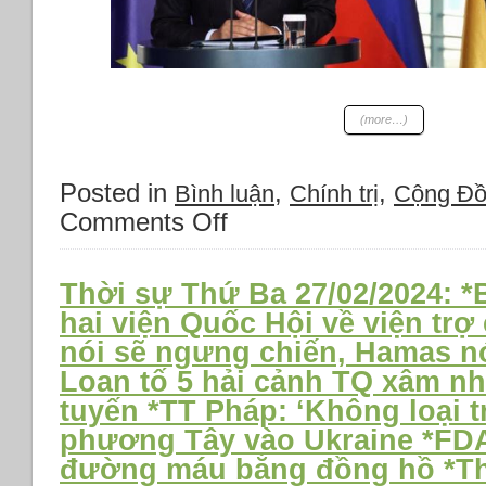
*Các
công
ty
lớn
Hàn
Quốc
(more…)
đang
rời
khỏi
Posted in
,
,
Bình luận
Chính trị
Cộng Đ
TQ
Comments Off
on
*Viện
Thời
Ludwig:
sự
Thất
Thứ
nghiệp
Thời sự Thứ Ba 27/02/2024: *
Tư
thực
hai viện Quốc Hội về viện trợ
13/3/2024:
sự
nói sẽ ngưng chiến, Hamas n
*Đức
ở
và
Hoa
Loan tố 5 hải cảnh TQ xâm nh
Philippines
Kỳ
tuyến *TT Pháp: ‘Không loại 
cam
là
phương Tây vào Ukraine *FD
kết
23% *Nhật
bảo
chấm
đường máu bằng đồng hồ *Th
vệ
dứt