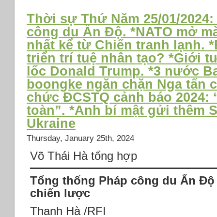
sự
Thứ
Thời sự Thứ Năm 25/01/2024:
tư
công du Ấn Độ. *NATO mở màn
31
nhất kể từ Chiến tranh lạnh. 
tháng
01
triển trí tuệ nhân tạo? *Giới 
năm
lốc Donald Trump. *3 nước Ba
2024:
boongke ngăn chặn Nga tấn 
*TT
Biden
chức ĐCSTQ cảnh báo 2024: “
đáp
toàn”. *Anh bí mật gửi thêm 
trả
vụ
Ukraine
tấn
Thursday, January 25th, 2024
công
khiến
Võ Thái Hà tổng hợp
3
binh
Tổng thống Pháp công du Ấn Độ
lính
Hoa
chiến lược
Kỳ
thiệt
Thanh Hà /RFI
mạng.