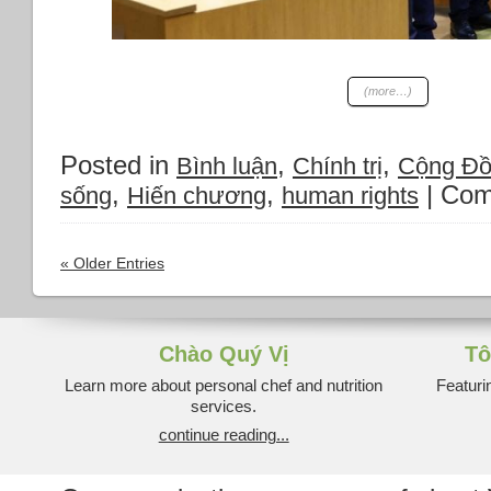
(more…)
Posted in
,
,
Bình luận
Chính trị
Cộng Đ
,
,
|
Com
sống
Hiến chương
human rights
« Older Entries
Chào Quý Vị
Tô
Learn more about personal chef and nutrition
Featuri
services.
continue reading...