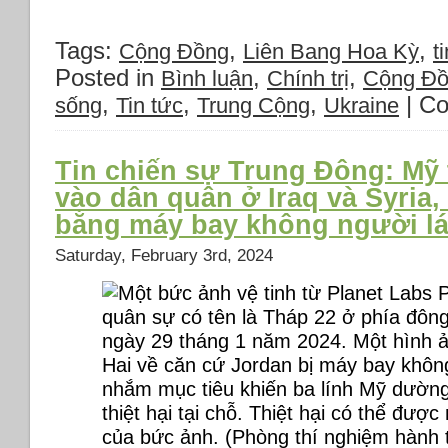
Tags:
,
,
Cộng Đồng
Liên Bang Hoa Kỳ
ti
Posted in
,
,
Bình luận
Chính trị
Cộng Đ
,
,
,
|
Co
sống
Tin tức
Trung Cộng
Ukraine
Tin chiến sự Trung Đông: Mỹ
vào dân quân ở Iraq và Syria,
bằng máy bay không người lá
Saturday, February 3rd, 2024