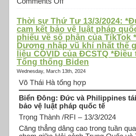
Comments Off
Thời
sự
Thứ
Thời sự Thứ Tư 13/3/2024: *Đ
Ba
cam kết bảo vệ luật pháp quố
19/3/2024:
phiếu về số phận của TikTok 
*Mỹ
cam
Dương nhập vũ khí nhất thế gi
kết
liệu COVID của ĐCSTQ *Điều t
bảo
Tổng thống Biden
vệ
Philippines,
Wednesday, March 13th, 2024
TQ
tức
Võ Thái Hà tổng hợp
giận
*EU
Biển Đông: Đức và Philippines tá
trừng
phạt
bảo vệ luật pháp quốc tế
Hamas
và
Trọng Thành /RFI – 13/3/2024
Israel
Căng thẳng dâng cao trong tuần qua 
*Bắc
Hàn