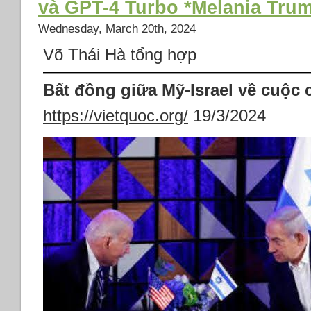
và GPT-4 Turbo *Melania Tru
Tô
Lâm
Wednesday, March 20th, 2024
Võ Thái Hà tổng hợp
Bất đồng giữa Mỹ-Israel về cuộc 
https://vietquoc.org/
19/3/2024