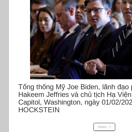
nhất
thế
giới
*Lệnh
tiêu
hủy
tài
liệu
COVID
của
ĐCSTQ
*Điều
tra
về
trí
Tổng thống Mỹ Joe Biden, lãnh đạo 
nhớ
Hakeem Jeffries và chủ tịch Hạ Viện
của
Capitol, Washington, ngày 01/02/
Tổng
thống
HOCKSTEIN
Biden
(more…)