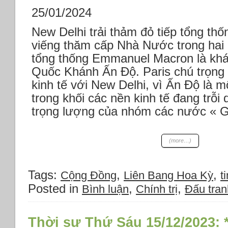
*Trung
25/01/2024
Quốc
New Delhi trải thảm đỏ tiếp tổng th
‘đơn
phương’
viếng thăm cấp Nhà Nước trong hai 
thay
tổng thống Emmanuel Macron là khá
đổi
Quốc Khánh Ấn Độ. Paris chú trọng
đường
bay
kinh tế với New Delhi, vì Ấn Độ là m
qua
trong khối các nền kinh tế đang trỗi 
eo
trọng lượng của nhóm các nước « G
biển
Đài
Loan.
(more…)
*Công
ty
Neuralink
Tags:
,
,
của
Cộng Đồng
Liên Bang Hoa Kỳ
ti
Elon
Posted in
,
,
Bình luận
Chính trị
Đấu tra
Musk
cấy
chip
Thời sự Thứ Sáu 15/12/2023: 
vào