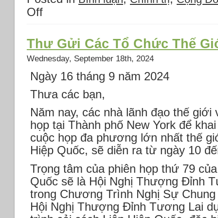
Off
on
Thông
báo
2:
Thư Gửi Các Tổ Chức Thế Gi
Chi
Wednesday, September 18th, 2024
tiết
địa
Ngày 16 tháng 9 năm 2024
điểm
biểu
Thưa các bạn,
tình
chống
Năm nay, các nhà lãnh đạo thế giới 
CS
họp tại Thành phố New York để kha
Tô
cuộc họp đa phương lớn nhất thế giớ
Lâm
tại
Hiệp Quốc, sẽ diễn ra từ ngày 10 đế
New
York
Trọng tâm của phiên họp thứ 79 của
22
Quốc sẽ là Hội Nghị Thượng Đỉnh T
và
trong Chương Trình Nghị Sự Chung
23
Hội Nghị Thượng Đỉnh Tương Lai dự k
tháng
9,