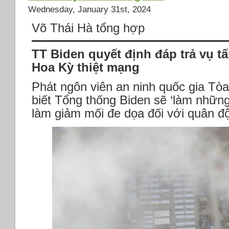
quân
Wednesday, January 31st, 2024
ở
Võ Thái Hà tổng hợp
Iraq
và
Syria,
TT Biden quyết định đáp trả vụ t
trả
Hoa Kỳ thiệt mạng
đũa
vụ
Phát ngôn viên an ninh quốc gia Tò
tấn
biết Tổng thống Biden sẽ ‘làm những
công
bằng
làm giảm mối đe dọa đối với quân 
máy
bay
không
người
lái
gây
tử
vong