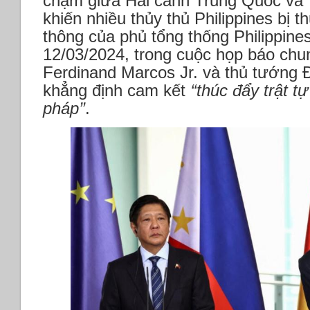
chạm giữa Hải cảnh Trung Quốc và T
bắn
khiến nhiều thủy thủ Philippines bị 
tên
thông của phủ tổng thống Philippine
lửa
đạn
12/03/2024, trong cuộc họp báo chung
đạo
Ferdinand Marcos Jr. và thủ tướng Đ
khi
khẳng định cam kết
‘‘thúc đẩy trật t
Ô.
Blinken
pháp’’
.
đến
Seoul
*Anh
nói
Vũ
khí
laser
chỉ
mất
13
USD
mỗi
lần
bắn