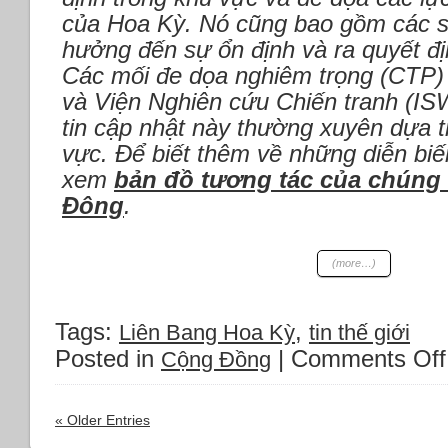
của Hoa Kỳ. Nó cũng bao gồm các s
hưởng đến sự ổn định và ra quyết đị
Các mối đe dọa nghiêm trọng (CTP)
và Viện Nghiên cứu Chiến tranh (I
tin cập nhật này thường xuyên dựa t
vực. Để biết thêm về những diễn biế
xem
bản đồ tương tác của chúng t
Đông
.
(more…)
Tags:
,
Liên Bang Hoa Kỳ
tin thế giới
Posted in
|
Comments Off
Cộng Đồng
« Older Entries