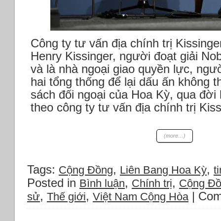
16
con
tin.
*Nga
Công ty tư vấn địa chính trị Kissinge
mất
Henry Kissinger, người đoạt giải Nob
30
xe
và là nhà ngoại giao quyền lực, ngư
tăng,
hai tổng thống để lại dấu ấn không 
hơn
sách đối ngoại của Hoa Kỳ, qua đời 
1.000
theo công ty tư vấn địa chính trị Kis
binh
sĩ
trong
24
(more…)
giờ.
*Thủ
tướng
Tags:
,
,
Cộng Đồng
Liên Bang Hoa Kỳ
ti
Scholz
Posted in
,
,
Bình luận
Chính trị
Cộng Đ
kêu
,
,
|
Com
sử
Thế giới
Việt Nam Cộng Hòa
gọi
hỗ
trợ