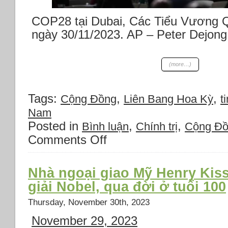
COP28 tại Dubai, Các Tiểu Vương 
ngày 30/11/2023. AP – Peter Dejon
(more…)
Tags:
,
,
Cộng Đồng
Liên Bang Hoa Kỳ
ti
Nam
Posted in
,
,
Bình luận
Chính trị
Cộng Đ
Comments Off
on
Thời
sự
Thứ
Nhà ngoại giao Mỹ Henry Kiss
Năm
giải Nobel, qua đời ở tuổi 100
30/11/2023:
*Khai
Thursday, November 30th, 2023
mạc
November 29, 2023
Hội