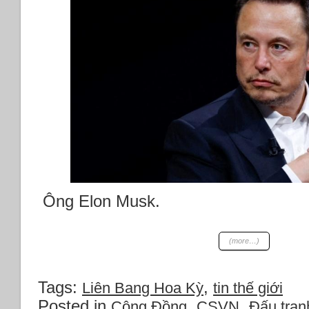
Ông Elon Musk.
(more…)
Tags:
,
Liên Bang Hoa Kỳ
tin thế giới
Posted in
,
,
Cộng Đồng
CSVN
Đấu tran