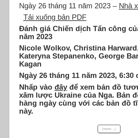
chiến
Ngày 26 tháng 11 năm 2023 –
Nhà x
Ha
điện
ng
tử.
Tải xuống bản PDF
26
*Hải
th
quân
Đánh giá Chiến dịch Tấn công củ
11
Mỹ
năm 2023
nă
bắt
20
giữ
Nicole Wolkov, Christina Harwar
kẻ
Kateryna Stepanenko, George Bar
tấn
Kagan
công
tàu
Ngày 26 tháng 11 năm 2023, 6:30 
chở
dầu
Nhấp vào
đây
để xem bản đồ tươn
liên
hệ
xâm lược Ukraine của Nga. Bản đ
với
hàng ngày cùng với các bản đồ t
Israel.
này.
*Quản
lý
tài
(more…)
sản
Zhongzhi