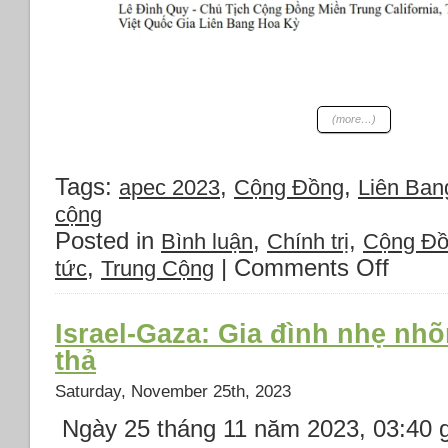
(more…)
Tags:
,
,
apec 2023
Cộng Đồng
Liên Ban
cộng
Posted in
,
,
Bình luận
Chính trị
Cộng Đ
,
|
Comments Off
on
tức
Trung Cộng
Biểu
tình
chống
Israel-Gaza: Gia đình nhẹ nh
CSVN
thả
Võ
Văn
Saturday, November 25th, 2023
Thưởng
Ngày 25 tháng 11 năm 2023, 03:40 
và
TC