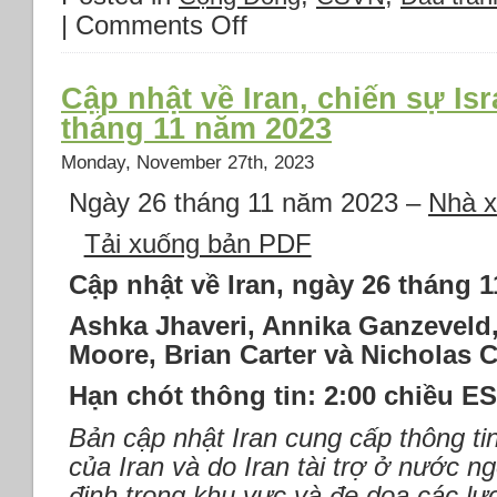
|
Comments Off
on
Thời
sự
Thứ
Cập nhật về Iran, chiến sự Is
Hai
tháng 11 năm 2023
27/11/2023:
*Israel
Monday, November 27th, 2023
đón
Ngày 26 tháng 11 năm 2023 –
Nhà x
Elon
Musk
Tải xuống bản PDF
–
sắp
Cập nhật về Iran, ngày 26 tháng 
có
Starlink
Ashka Jhaveri, Annika Ganzeveld,
ở
Moore, Brian Carter và Nicholas C
Gaza.
*Ngân
Hạn chót thông tin: 2:00 chiều E
hàng
Hoa
Bản cập nhật Iran cung cấp thông tin
Kỳ
của Iran và do Iran tài trợ ở nước n
đóng
cửa
định trong khu vực và đe dọa các lự