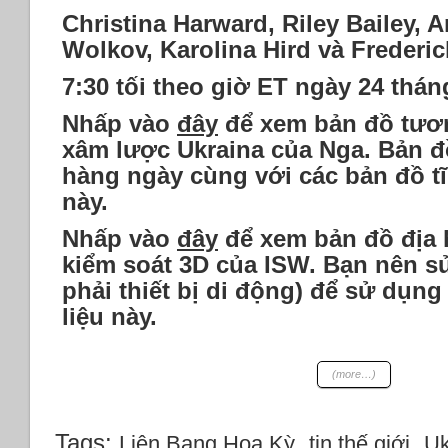
Christina Harward, Riley Bailey, 
Wolkov, Karolina Hird và Frederi
7:30 tối theo giờ ET ngày 24 thá
Nhấp vào
đây
để xem bản đồ tươn
xâm lược Ukraina của Nga. Bản đ
hàng ngày cùng với các bản đồ t
này.
Nhấp vào
đây
để xem bản đồ địa h
kiểm soát 3D của ISW. Bạn nên s
phải thiết bị di động) để sử dụn
liệu này.
(more…)
Tags:
,
,
Liên Bang Hoa Kỳ
tin thế giới
Uk