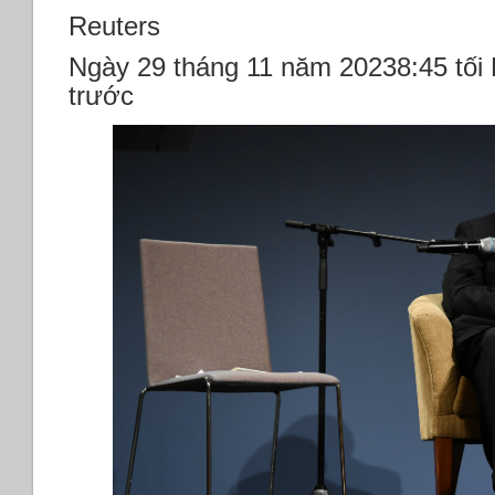
nghị
Reuters
Khí
hậu
Ngày 29 tháng 11 năm 20238:45 tối 
‘‘quan
trước
trọng’’
kể
từ
Paris
2015.
*Cựu
Ngoại
trưởng
Mỹ
Henry
Kissinger
qua
đời
thọ
100
tuổi.
*Hamas
thả
thêm