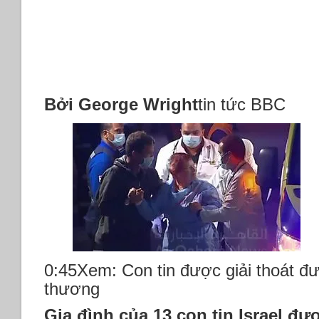
Tập
Cận
Bình
tại
diễn
đàn
APEC-
Bởi George Wright
tin tức BBC
2023
San
Francisc
0:45Xem: Con tin được giải thoát đư
thương
Gia đình của 13 con tin Israel đư