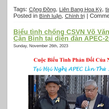
của
Tags:
,
,
Cộng Đồng
Liên Bang Hoa Kỳ
ti
Trung
Quốc
Posted in
,
|
Commen
Bình luận
Chính trị
bị
điều
tra
Biểu tình chống CSVN Võ Vă
hình
Cận Bình tại diễn đàn APEC
sự
Sunday, November 26th, 2023