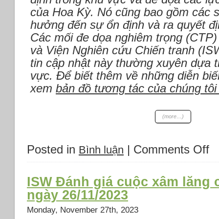
64
của Hoa Kỳ. Nó cũng bao gồm các s
chi
hưởng đến sự ổn định và ra quyết đị
nhánh
trong
Các mối đe dọa nghiêm trọng (CTP)
một
và Viện Nghiên cứu Chiến tranh (I
tuần.
tin cập nhật này thường xuyên dựa t
*Israel:
vực. Để biết thêm về những diễn biế
Cơn
ác
xem
bản đồ tương tác của chúng tôi
mộng
vẫn
còn
(more…)
kéo
dài.
*Nga
Posted in
|
Comments Off
on
Bình luận
bắt
Cậ
đầu
nh
chiếm
về
ISW Đánh giá cuộc xâm lăng 
ưu
Ira
thế
ngày 26/11/2023
ch
về
sự
Monday, November 27th, 2023
tác
Isr