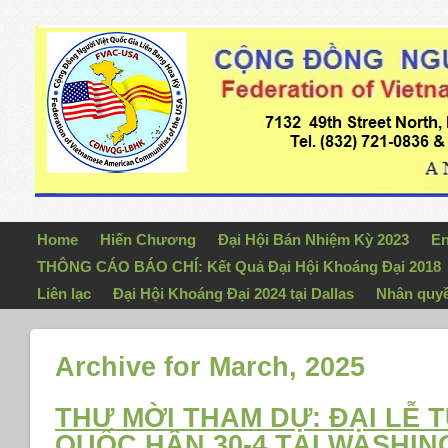
Home
Hiến Chương
Đại Hội Bán Nhiệm Kỳ 2023
En
THÔNG CÁO BÁO CHÍ: Kết Quả Đại Hội Khoáng Đại 2018
Liên lạc
Đại Hội Khoáng Đại 2024 tại Dallas
Nhân quy
Archive for March, 2025
THƯ MỜI THAM DỰ: ĐẠI LỄ 
QUỐC HẬN 30-4 TẠI WASHIN