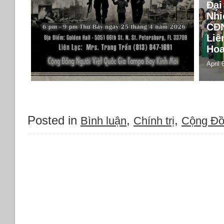
Đại
Nhi
CĐ
Liê
Hoa
April 
Posted in
,
,
Bình luận
Chính trị
Cộng Đ