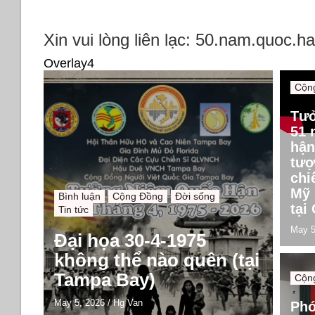
Xin vui lòng liên lạc: 50.nam.quoc.
Overlay4
Cộn
Tư
51 
hận
tượ
chi
Mỹ 
Bình luận
Cộng Đồng
Đời sống
tại
Tin tức
May 5
Đại họa 30-4-1975
không thể nào quên (tại
Tampa Bay)
Cộn
May 5, 2026
/
Hg Van
Phó