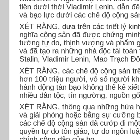
tiên dưới thời Vladimir Lenin, dẫn đ
và bạo lực dưới các chế độ cộng sản
XÉT RẰNG, dựa trên các triết lý kin
nghĩa cộng sản đã được chứng minh 
tưởng tự do, thịnh vượng và phẩm 
và đã tạo ra những nhà độc tài toàn 
Stalin, Vladimir Lenin, Mao Trạch Đô
XÉT RẰNG, các chế độ cộng sản trên
hơn 100 triệu người, vô số người kh
hành động tàn bạo không thể kể xiết
nhiều dân tộc, tín ngưỡng, nguồn g
XÉT RẰNG, thông qua những hứa hẹ
và giải phóng hoặc bằng sự cưỡng b
các chế độ cộng sản đã cướp đi một
quyền tự do tôn giáo, tự do ngôn luậ
chính công dân của họ.