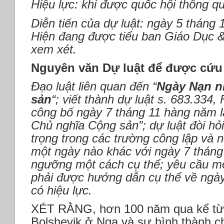
Hiệu lực: khi được quốc hội thông q
Diễn tiến của dự luật: ngày 5 tháng 
Hiện đang được tiểu ban Giáo Dục &
xem xét.
Nguyên văn Dự luật để được cứu 
Đạo luật liên quan đến “
Ngày Nạn n
sản
“; viết thành
dự luật s. 683.334,
công bố ngày 7 tháng 11 hàng năm 
Chủ nghĩa Cộng sản”; dự luật
đòi hỏ
trọng trong các trường công lập và n
một ngày nào khác với ngày 7 tháng
ngưỡng một cách cụ thể; yêu cầu mộ
phải được hướng dẫn cụ thể về ngà
có hiệu lực.
XÉT RẰNG, hơn 100 năm qua kể từ
Bolshevik ở Nga và sự hình thành c