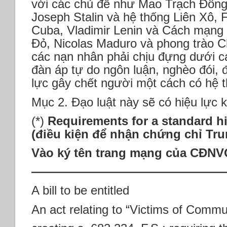
với các chủ đề như Mao Trạch Đôn
Joseph Stalin và hệ thống Liên Xô,
Cuba, Vladimir Lenin và Cách mạng
Đỏ, Nicolas Maduro và phong trào C
các nạn nhân phải chịu đựng dưới c
đàn áp tự do ngôn luận, nghèo đói, đ
lực gây chết người một cách có hệ 
Mục 2. Đạo luật này sẽ có hiệu lực kh
(*)
Requirements for a standard h
(đi
ều kiện để nhận chứng chỉ Tr
Vào ký tên trang mạng của CĐN
————————————————
A bill to be entitled
An act relating to “Victims of Comm