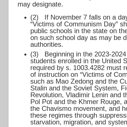
may designate.
(2) If November 7 falls on a day
“Victims of Communism Day” sha
public schools in the state on t
on such school day as may be de
authorities.
(3) Beginning in the 2023-2024 
students enrolled in the United
required by s. 1003.4282 must r
of instruction on “Victims of C
such as Mao Zedong and the Cul
Stalin and the Soviet System, F
Revolution, Vladimir Lenin and 
Pol Pot and the Khmer Rouge, 
the Chavismo movement, and ho
these regimes through suppressi
starvation, migration, and system