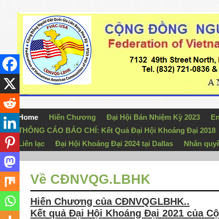
Home
Hiến Chương
Đại Hội Bán Nhiệm Kỳ 2023
En
THÔNG CÁO BÁO CHÍ: Kết Quả Đại Hội Khoáng Đại 2018
Liên lạc
Đại Hội Khoáng Đại 2024 tại Dallas
Nhân quy
Về CĐNVQG.LBHK
Hiến Chương của CĐNVQGLBHK..
Kết quả Đại Hội Khoáng Đại 2021 của 