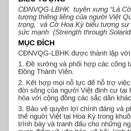
CĐNVQG-LBHK tuyên xưng “Lá Cờ V
tượng thiêng liêng của người Việt Qu
trọng, và Cờ Hoa Kỳ
biểu tượng sự 
sức mạnh (Strength through Solaridi
MỤC ĐÍCH
CĐNVQG-LBHK được thành lập với 
1. Đề xướng và phối hợp các công 
Ðồng Thành Viên.
2. Kết hợp mọi nỗ lực để hỗ trợ việc 
đời sống của người Việt định cư tại 
hòa với cộng đồng các sắc dân khác
3. Bảo vệ quyền lợi chính đáng và p
thể nguời Việt tại Hoa Kỳ trong khuô
trình bày và tranh đấu cho những n