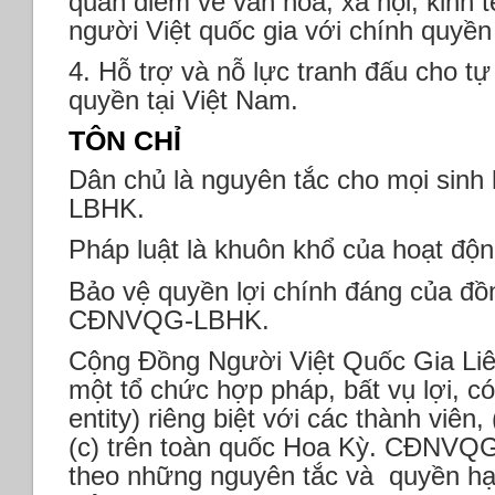
quan điểm về văn hóa, xã hội, kinh tế
người Việt quốc gia với chính quyề
4. Hỗ trợ và nỗ lực tranh đấu cho tự
quyền tại Việt Nam.
TÔN CHỈ
Dân chủ là nguyên tắc cho mọi sin
LBHK.
Pháp luật là khuôn khổ của hoạt 
Bảo vệ quyền lợi chính đáng của đồ
CĐNVQG-LBHK.
Cộng Đồng Người Việt Quốc Gia Liê
một tổ chức hợp pháp, bất vụ lợi, c
entity) riêng biệt với các thành viên,
(c) trên toàn quốc Hoa Kỳ. CĐNV
theo những nguyên tắc và quyền hạn