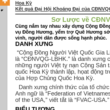
Hoa Kỳ
Kết quả Đại Hội Khoáng Đại của CĐ
Sơ Lược về CĐN
Cùng nắm tay nhau xây dựng Cộng Đồng
vụ Đồng Hương, yểm trợ Quê Hương sớm
vinh, người dân được sống hạnh phúc.
DANH XƯNG
“Cộng Đồng Người Việt Quốc Gia Li
là “CĐNVQG-LBHK.” là danh xưng củ
những người Việt tỵ nạn Cộng Sản tạ
quốc Hoa Kỳ thành lập, họat động t
của Hợp Chủng Quốc Hoa Kỳ.
Danh xưng chính thức của tổ chức 
Anh ngữ là “Federation of Vietnam
of the USA,” viết tắt là “FVAC-USA.”
BIỂU TƯỢNG