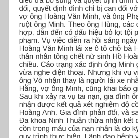
điều tra bổ sung và quyết định đình 
dối, quyết định đình chỉ bị can đối 
vợ ông Hoàng Văn Minh, và ông Ph
ruột ông Minh. Theo ông Hùng, các 
hợp, dẫn đến có dấu hiệu bỏ lọt tội 
phạm.
Vụ việc diễn ra hồi sáng ngày
Hoàng Văn Minh lái xe ô tô chở bà 
thân nhân tông chết nữ sinh Hồ Hoà
chiều.
Cáo trạng xác định ông Minh g
vừa nghe điện thoại. Nhưng khi vụ v
ông Võ nhận thay là người lái xe nh
Hằng, vợ ông Minh, cũng khai báo gi
Sau khi xảy ra vụ tai nạn, gia đình
nhận được kết quả xét nghiệm độ c
Hoàng Anh. Gia đình phản đối, và s
Đa khoa Ninh Thuận thừa nhận kết 
cồn trong máu của nạn nhân là do kỹ 
quy trình thực hiện. Lãnh đạo bệnh vi