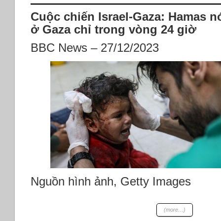
bay
bị
Washington
Cuộc chiến Israel-Gaza: Hamas n
cáo
bị
ở Gaza chỉ trong vòng 24 giờ
tuyên
y
BBC News – 27/12/2023
án
chung
thân;
Công
ty
Keyhinge
Toys
VN
cho
1250
công
nhân
nghỉ
Nguồn hình ảnh, Getty Images
việc
26/12/2023;
Chính
(more…)
phủ