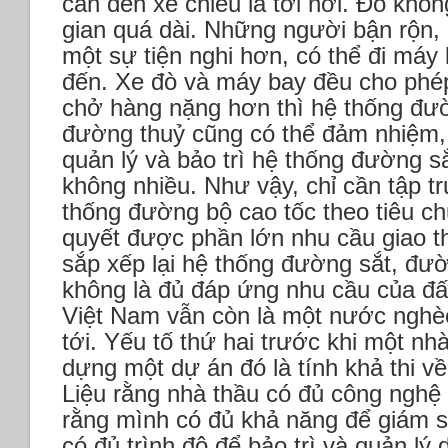
cần đến xế chiều là tới nơi. Đó khôn
gian quá dài. Những người bận rộn, 
một sự tiện nghi hơn, có thể đi máy 
đến.
Xe đò và máy bay đều cho ph
chở hàng nặng hơn thì hệ thống đườ
đường thuỷ cũng có thể đảm nhiệm, 
quản lý và bảo trì hệ thống đường s
không nhiều.
Như vậy, chỉ cần tập t
thống đường bộ cao tốc theo tiêu ch
quyết được phần lớn nhu cầu giao t
sắp xếp lại hệ thống đường sắt, đư
không là đủ đáp ứng nhu cầu của đấ
Việt Nam vẫn còn là một nước nghèo,
tới.
Yếu tố thứ hai trước khi một nh
dựng một dự án đó là tính khả thi về
Liệu rằng nhà thầu có đủ công nghệ
rằng mình có đủ khả năng để giám s
có đủ trình độ để bảo trì và quản lý