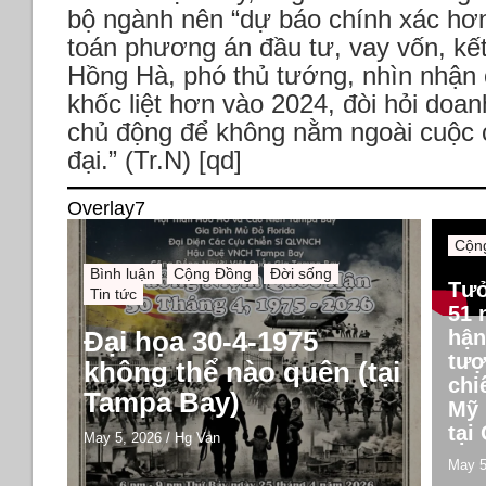
bộ ngành nên “dự báo chính xác hơn
toán phương án đầu tư, vay vốn, kết
Hồng Hà, phó thủ tướng, nhìn nhận 
khốc liệt hơn vào 2024, đòi hỏi doa
chủ động để không nằm ngoài cuộc c
đại.” (Tr.N) [qd]
Overlay7
Cộn
Bình luận
Cộng Đồng
Đời sống
Tư
Tin tức
51 
Đại họa 30-4-1975
hận
tượ
không thể nào quên (tại
chi
Tampa Bay)
Mỹ 
tại
May 5, 2026
/
Hg Van
May 5
Bình
Cộng Đồng