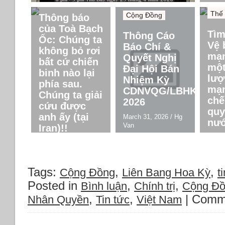
Chín
Thế 
Cộng Đồng
Thông báo
của Toà Bạch
Tìm
Thông Cáo
Ốc: Chúng ta
Vệ 
Báo Chí &
không bỏ rơi
mạn
Quyết Nghị
bất cứ chiến
một
Đại Hội Bán
binh nào lại
lượ
Nhiệm Kỳ
phía sau.
mạn
CDNVQG/LBHK
Chúng ta giải
chế
2026
cứu được
quy
anh ấy (tại
March 31, 2026
/
Hg
nướ
Van
Iran)!!
March
April 5, 2026
/
Hg Van
Van
Tags:
,
,
Cộng Đồng
Liên Bang Hoa Kỳ
ti
Posted in
,
,
Bình luận
Chính trị
Cộng Đ
,
,
|
Comme
Nhân Quyền
Tin tức
Việt Nam