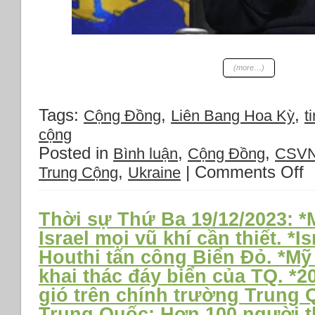
(more…)
Tags:
,
,
Cộng Đồng
Liên Bang Hoa Kỳ
ti
cộng
Posted in
,
,
Bình luận
Cộng Đồng
CSV
,
|
Comments Off
o
Trung Cộng
Ukraine
Th
s
T
Thời sự Thứ Ba 19/12/2023: 
T
Israel mọi vũ khí cần thiết. *I
20
Houthi tấn công Biển Đỏ. *M
*
th
khai thác đáy biển của TQ. *
Uk
gió trên chính trường Trung 
ch
Trung Quốc: Hơn 100 người th
tr