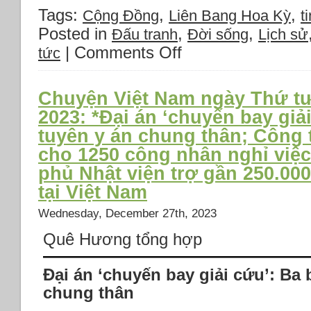
Tags:
,
,
Cộng Đồng
Liên Bang Hoa Kỳ
ti
Posted in
,
,
Đấu tranh
Đời sống
Lịch sử
|
Comments Off
on
tức
Thời
sự
Thứ
Chuyện Việt Nam ngày Thứ tư
tư
2023: *Đại án ‘chuyến bay giải
31
tuyên y án chung thân; Công
tháng
01
cho 1250 công nhân nghỉ việc
năm
phủ Nhật viện trợ gần 250.00
2024:
tại Việt Nam
*TT
Biden
Wednesday, December 27th, 2023
đáp
trả
Quê Hương tổng hợp
vụ
tấn
Đại án ‘chuyến bay giải cứu’: Ba 
công
khiến
chung thân
3