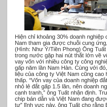
Hiện chỉ khoảng 30% doanh nghiệp c
Nam tham gia được chuỗi cung ứng, c
(Hình: Như Ý/Tiền Phong)
Ông Tuất 
trong nước gặp hai nút thắt lớn về vố
vay vốn với nhiều công ty công ngh
gấp năm lần Nam Hàn. Cùng với đó, 
liệu của công ty Việt Nam cũng cao
thấp.
“Vốn vay của doanh nghiệp đắt
nhỏ lẻ đắt gấp 1.5 lần, nên doanh ng
cạnh tranh,” ông Tuất nhận định.
Trư
chip bán dẫn và Việt Nam đang được 
tư” lĩnh vực này, ông Tuất cho rằn