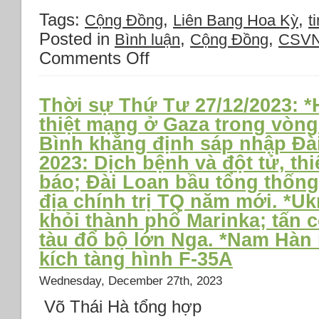
Elon
Tags:
,
,
Cộng Đồng
Liên Bang Hoa Kỳ
ti
Musk
Posted in
,
,
Bình luận
Cộng Đồng
CSV
cấy
chip
Comments Off
on
vào
Chuyện
não
Việt
người.
Nam
Thời sự Thứ Tư 27/12/2023: 
*Mỹ
ngày
thiệt mạng ở Gaza trong vòng
thắt
Thứ
Bình khẳng định sáp nhập Đà
chặt
tư
visa
27
2023: Dịch bệnh và đột tử, th
di
tháng
báo; Đài Loan bầu tổng thốn
dân,
12
*Sinh
địa chính trị TQ năm mới. *Uk
năm
viên
2023:
khỏi thành phố Marinka; tấn 
Trung
*Đại
tàu đổ bộ lớn Nga. *Nam Hàn
Quốc
án
bị
kích tàng hình F-35A
‘chuyến
trục
bay
Wednesday, December 27th, 2023
xuất
giải
tại
cứu’:
Võ Thái Hà tổng hợp
sân
Ba