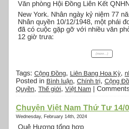
Văn phòng Hội Đồng Liên Kết QNH
New York. Nhân ngày kỷ niệm 77 n
Nhân quyền 10/12/1948, một phái đo
đã có cuộc gặp gỡ với nhiều văn phò
12 giờ trưa:
(more…)
Tags:
,
,
Cộng Đồng
Liên Bang Hoa Kỳ
n
Posted in
,
,
Bình luận
Chính trị
Cộng Đ
,
,
|
Comments
Quyền
Thế giới
Việt Nam
Chuyện Việt Nam Thứ Tư 14/0
Wednesday, February 14th, 2024
Quê Hương tổng hợp