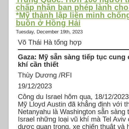
c
chấp nhận ban phép lành cho 
có
*Mỹ thành lập liên minh chống
hồ
kế
buôn ở Hồng Hải
*
Tuesday, December 19th, 2023
vi
Mỹ
Võ Thái Hà tổng hợp
k
vi
Gaza: Mỹ sẵn sàng tiếp tục cung 
tr
Uk
khí cần thiết
tr
n
Thùy Dương /RFI
na
*P
19/12/2023
ch
Công du Israel hôm qua, 18/12/202
tr
T
Mỹ Lloyd Austin đã khẳng định với 
ở
Netanyahu là Washington sẵn sàng t
Bi
Israel những loại vũ khí mà Tel Aviv 
Đ
*
dược quan trọng, xe chiến thuật và