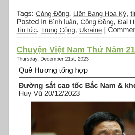
Nhật
viện
Tags:
,
,
Cộng Đồng
Liên Bang Hoa Kỳ
ti
trợ
gần
Posted in
,
,
Bình luận
Cộng Đồng
Đại Hô
250.000
,
,
|
Commen
Tin tức
Trung Cộng
Ukraine
USD
cho
ba
Chuyện Việt Nam Thứ Năm 21
dự
án
Thursday, December 21st, 2023
tại
Việt
Quê Hương tổng hợp
Nam
Đường sắt cao tốc Bắc Nam & kh
Huy Vũ
20/12/2023