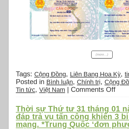
(more…)
Tags:
,
,
Cộng Đồng
Liên Bang Hoa Kỳ
t
Posted in
,
,
Bình luận
Chính trị
Cộng Đ
,
|
Comments Off
on
Tin tức
Việt Nam
Chuyệ
Việt
Nam
Thời sự Thứ tư 31 tháng 01 n
Thứ
đáp trả vụ tấn công khiến 3 bi
Tư
mạng. *Trung Quốc ‘đơn phư
14/02/