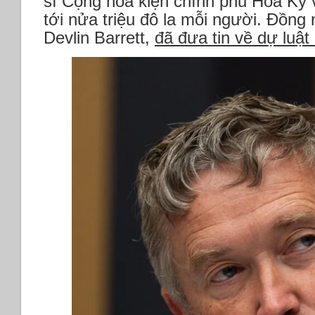
sĩ Cộng hòa kiện chính phủ Hoa Kỳ v
tới nửa triệu đô la mỗi người. Đồng 
Devlin Barrett,
đã đưa tin về dự luật