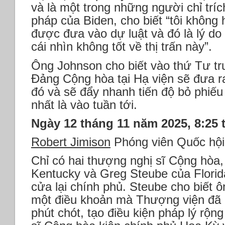
và là một trong những người chỉ trí
pháp của Biden, cho biết “tôi không h
được đưa vào dự luật và đó là lý do 
cái nhìn không tốt về thị trấn này”.
Ông Johnson cho biết vào thứ Tư tr
Đảng Cộng hòa tại Hạ viện sẽ đưa ra
đó và sẽ đẩy nhanh tiến độ bỏ phiế
nhất là vào tuần tới.
Ngày 12 tháng 11 năm 2025, 8:25 
Robert Jimison
Phóng viên Quốc hội
Chỉ có hai thượng nghị sĩ Cộng hò
Kentucky và Greg Steube của Florid
cửa lại chính phủ. Steube cho biết ô
một điều khoản mà Thượng viện đã
phút chót, tạo điều kiện pháp lý rộn