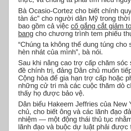
Bà Ocasio-Cortez cho biết chính qu
tàn ác” cho người dân Mỹ trong thời
bao gồm cả việc
cố gắng cắt giảm t
bang
cho chương trình tem phiếu t
“Chúng ta không thể dung túng cho 
hèn nhát của mình”, bà nói.
Sau khi nâng cao trợ cấp chăm sóc
đề chính trị, đảng Dân chủ muốn tiế
Cộng hòa để gia hạn trợ cấp hoặc ph
những cử tri mà các cuộc thăm dò 
thấy họ được bảo vệ.
Dân biểu Hakeem Jeffries của New 
chủ, cho biết ông và các lãnh đạo đ
nhiệm — một động thái thủ tục nhằm
lãnh đạo và buộc dự luật phải được