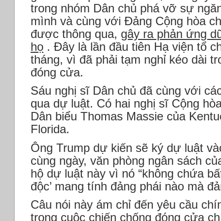
trong nhóm Dân chủ phá vỡ sự ngăn
mình và cùng với Đảng Cộng hòa cho
được thông qua,
gây ra phản ứng dữ
họ
. Đây là lần đầu tiên Hạ viện tổ 
tháng, vì đã phải tạm nghỉ kéo dài t
đóng cửa.
Sáu nghị sĩ Dân chủ đã cùng với cá
qua dự luật. Có hai nghị sĩ Cộng hò
Dân biểu Thomas Massie của Kentu
Florida.
Ông Trump dự kiến ​​sẽ ký dự luật và
cùng ngày, văn phòng ngân sách của
hộ dự luật này vì nó “không chứa bấ
độc’ mang tính đảng phái nào mà đả
Câu nói này ám chỉ đến yêu cầu ch
trong cuộc chiến chống đóng cửa ch