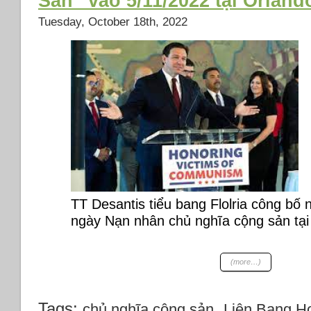
Sản” vào 5/11/2022 tại Orland
Tuesday, October 18th, 2022
TT Desantis tiểu bang Flolria công bố
ngày Nạn nhân chủ nghĩa cộng sản tại
(more…)
Tags:
,
chủ nghĩa cộng sản
Liên Bang Ho