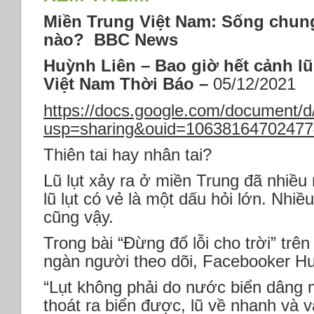
Miền Trung Việt Nam: Sống chung
nào? BBC News
Huỳnh Liên – Bao giờ hết cảnh l
Việt Nam Thời Báo –
05/12/2021
https://docs.google.com/documen
usp=sharing&ouid=106381647024774
Thiên tai hay nhân tai?
Lũ lụt xảy ra ở miền Trung đã nhiề
lũ lụt có vẻ là một dấu hỏi lớn. Nhi
cũng vậy.
Trong bài “Đừng đổ lỗi cho trời” trê
ngàn người theo dõi, Facebooker H
“Lụt không phải do nước biển dâng
thoát ra biển được, lũ về nhanh và 