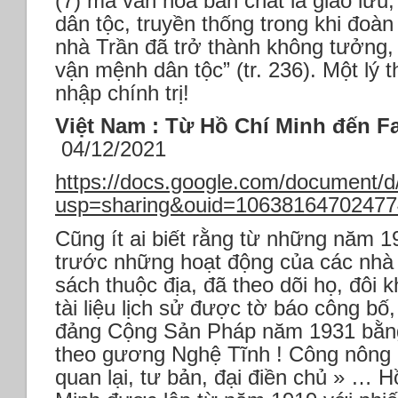
(7) mà văn hoá bản chất là giao lưu,
dân tộc, truyền thống trong khi đoàn 
nhà Trần đã trở thành không tưởng, 
vận mệnh dân tộc” (tr. 236). Một lý 
nhập chính trị!
Việt Nam : Từ Hồ Chí Minh đến 
04/12/2021
https://docs.google.com/documen
usp=sharing&ouid=106381647024774
Cũng ít ai biết rằng từ những năm 1
trước những hoạt động của các nhà 
sách thuộc địa, đã theo dõi họ, đôi k
tài liệu lịch sử được tờ báo công bố
đảng Cộng Sản Pháp năm 1931 bằng 
theo gương Nghệ Tĩnh ! Công nông bi
quan lại, tư bản, đại điền chủ » … 