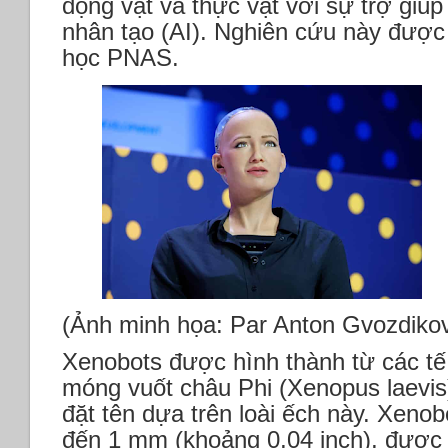
động vật và thực vật với sự trợ giúp
nhân tạo (AI). Nghiên cứu này được 
học PNAS.
(Ảnh minh họa: Par Anton Gvozdikov
Xenobots được hình thành từ các tế
móng vuốt châu Phi (Xenopus laevis
đặt tên dựa trên loài ếch này. Xeno
đến 1 mm (khoảng 0,04 inch), được p