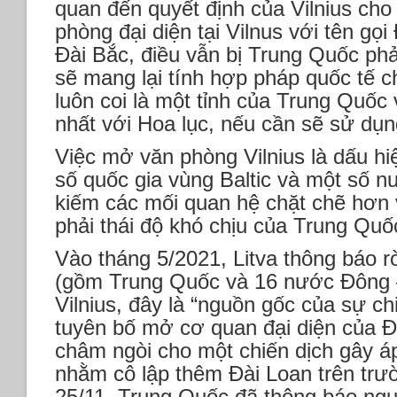
quan đến quyết định của Vilnius ch
phòng đại diện tại Vilnus với tên gọ
Đài Bắc, điều vẫn bị Trung Quốc phả
sẽ mang lại tính hợp pháp quốc tế 
luôn coi là một tỉnh của Trung Quốc
nhất với Hoa lục, nếu cần sẽ sử dụ
Việc mở văn phòng Vilnius là dấu hi
số quốc gia vùng Baltic và một số 
kiếm các mối quan hệ chặt chẽ hơn 
phải thái độ khó chịu của Trung Quố
Vào tháng 5/2021, Litva thông báo r
(gồm Trung Quốc và 16 nước Đông –
Vilnius, đây là “nguồn gốc của sự ch
tuyên bố mở cơ quan đại diện của Đà
châm ngòi cho một chiến dịch gây á
nhằm cô lập thêm Đài Loan trên trư
25/11, Trung Quốc đã thông báo ngư