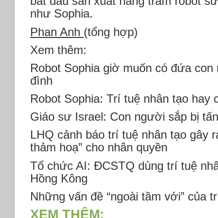
bắt đầu sản xuất hàng trăm robot s
như Sophia.
Phan Anh
(tổng hợp)
Xem thêm:
Robot Sophia giờ muốn có đứa con r
đình
Robot Sophia: Trí tuệ nhân tạo hay ch
Giáo sư Israel: Con người sắp bị tấn
LHQ cảnh báo trí tuệ nhân tạo gây r
thảm hoạ” cho nhân quyền
Tổ chức AI: ĐCSTQ dùng trí tuệ nhâ
Hồng Kông
Những vấn đề “ngoài tầm với” của tr
XEM THÊM: