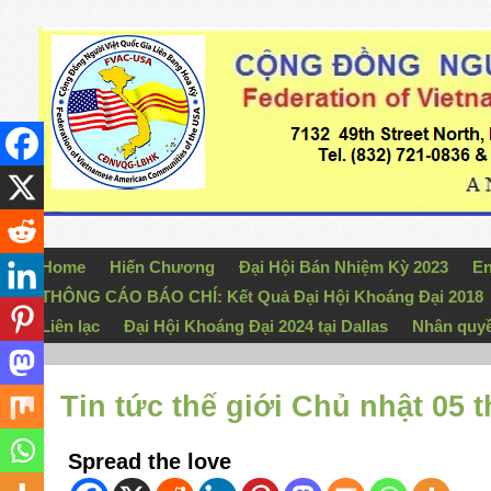
Home
Hiến Chương
Đại Hội Bán Nhiệm Kỳ 2023
En
THÔNG CÁO BÁO CHÍ: Kết Quả Đại Hội Khoáng Đại 2018
Liên lạc
Đại Hội Khoáng Đại 2024 tại Dallas
Nhân quy
Tin tức thế giới Chủ nhật 05 
Spread the love