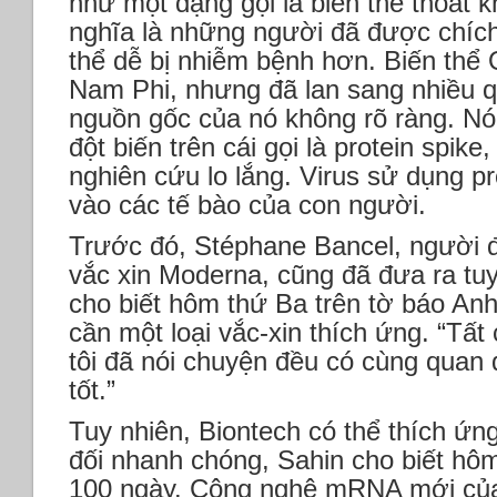
như một dạng gọi là biến thể thoát 
nghĩa là những người đã được chíc
thể dễ bị nhiễm bệnh hơn. Biến thể
Nam Phi, nhưng đã lan sang nhiều q
nguồn gốc của nó không rõ ràng. Nó
đột biến trên cái gọi là protein spike
nghiên cứu lo lắng. Virus sử dụng p
vào các tế bào của con người.
Trước đó, Stéphane Bancel, người 
vắc xin Moderna, cũng đã đưa ra tu
cho biết hôm thứ Ba trên tờ báo Anh
cần một loại vắc-xin thích ứng. “Tấ
tôi đã nói chuyện đều có cùng quan
tốt.”
Tuy nhiên, Biontech có thể thích ứn
đối nhanh chóng, Sahin cho biết hô
100 ngày. Công nghệ mRNA mới của 