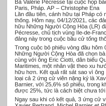
Bà Valérie Pécresse tại cuộc họp bá
Paris, Pháp. AP – Christophe Ena
Lần đầu tiên, cánh hữu tại Pháp có
thống. Hôm nay, 04/12/2021, các đả
hữu Những Người Cộng Hòa (LR) đã
Pécresse, chủ tịch vùng Ile-de-Fran
đảng này trong cuộc bầu cử tổng t
Trong cuộc bỏ phiếu vòng đầu hôm 0
Những Người Cộng Hòa đã chọn bà 
cùng với ông Eric Ciotti, dân biểu Q
Maritimes, một nhân vật theo xu hư
hữu hơn. Kết quả rất sát sao vì ông 
loại cả 2 ứng cử viên nặng ký là Xav
Barnier, với 25,6% số phiếu, trong k
được 25%, tức là cách biệt chưa tới
Ngay sau khi có kết quả, 3 ứng cử vi
Xavier Bertrand, Michel Barnier et P