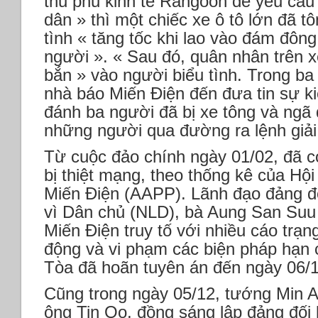
thủ phủ kinh tế Rangoon để yêu cầu 
dân » thì một chiếc xe ô tô lớn đã t
tình « tăng tốc khi lao vào đám đông
người ». « Sau đó, quân nhân trên 
bắn » vào người biểu tình. Trong ba
nhà báo Miến Điện đến đưa tin sự 
đánh ba người đã bị xe tông và ngã 
những người qua đường ra lệnh giải 
Từ cuộc đảo chính ngày 01/02, đã 
bị thiệt mạng, theo thống kê của Hội
Miến Điện (AAPP). Lãnh đạo đảng đố
vì Dân chủ (NLD), bà Aung San Suu 
Miến Điện truy tố với nhiều cáo trạng
động và vi phạm các biện pháp hạn 
Tòa đã hoãn tuyên án đến ngày 06/
Cũng trong ngày 05/12, tướng Min 
ông Tin Oo, đồng sáng lập đảng đối 