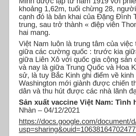
Minh được lập từ năm 1919 với phiếu
khoảng 1,62m, tuổi chừng 28, ngườ
cạnh đó là bản khai của Đặng Đình 
trung, sau trở thành « điệp viên Tho
hai mang.
Việt Nam luôn là trung tâm của việc
giữa các cường quốc : trước kia giữ
giữa Liên Xô với quốc gia cộng sản 
và nay là giữa Trung Quốc và Hoa Kỳ
sử, là tuy Bắc Kinh ghi điểm về kin
Washington mới giành được chiến thắ
dân và thu hút được các nhà lãnh đ
Sản xuất vaccine Việt Nam: Tình 
Nhàn – 04/12/2021
https://docs.google.com/documen
usp=sharing&ouid=106381647024774