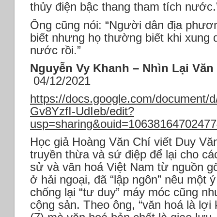
thủy điện bậc thang tham tích nước.
Ông cũng nói: “Người dân địa phươn
biết nhưng họ thường biết khi xun
nước rồi.”
Nguyễn Vy Khanh – Nhìn Lại Văn 
04/12/2021
https://docs.google.com/document
Gv8YzfI-UdIeb/edit?
usp=sharing&ouid=106381647024774
Học giả Hoàng Văn Chí viết Duy V
truyền thừa và sứ điệp để lại cho các
sử và văn hoá Việt Nam từ nguồn gố
ở hải ngoại, đã “lập ngôn” nêu một 
chống lại “tư duy” máy móc cũng nh
cộng sản. Theo ông, “văn hoá là lợi 