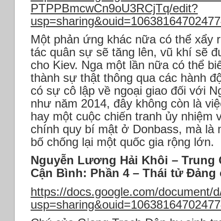
PTPPBmcwCn9oU3RCjTq/edit?
usp=sharing&ouid=106381647024774
Một phản ứng khác nữa có thể xẩy 
tác quân sự sẽ tăng lên, vũ khí sẽ 
cho Kiev. Nga một lần nữa có thể biến
thành sự thật thông qua các hành đ
có sự cô lập về ngoại giao đối với N
như năm 2014, đây không còn là vi
hay một cuộc chiến tranh ủy nhiệm vớ
chính quy bí mật ở Donbass, mà là 
bố chống lại một quốc gia rộng lớn.
Nguyễn Lương Hải Khôi – Trung
Cận Bình: Phần 4 – Thái tử Đảng
https://docs.google.com/documen
usp=sharing&ouid=106381647024774