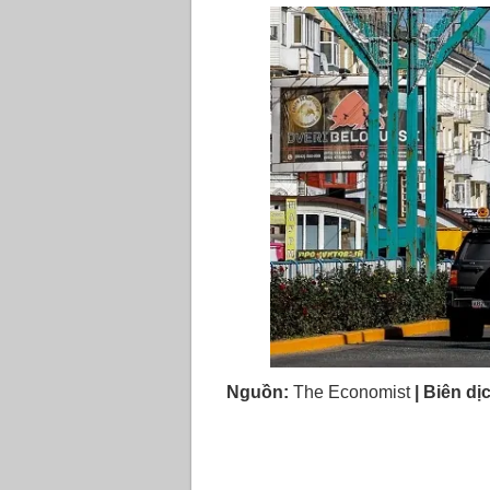
Nguồn:
The Economist
|
Biên dị