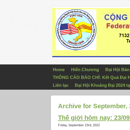
Home
Hiến Chương
Đại Hội Bá
THÔNG CÁO BÁO CHÍ: Kết Quả Đại H
Liên lạc
Đại Hội Khoáng Đại 2024 tạ
Archive for September,
Thế giới hôm nay: 23/09
Friday, September 23rd, 2022