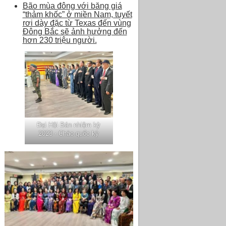
Bão mùa đông với băng giá
“thảm khốc” ở miền Nam, tuyết
rơi dày đặc từ Texas đến vùng
Đông Bắc sẽ ảnh hưởng đến
hơn 230 triệu người.
Đại Hội Bán nhiệm kỳ
2023 - Chào quốc kỳ