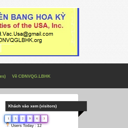
es)
Về CĐNVQG.LBHK
Khách vào xem (visitors)
1
5
2
9
6
3
Users Today : 12