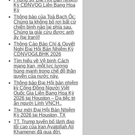
Kỳ CĐNVQG Liên Bang Hoa
Kỳ
Thông báo của Toà Bạch Ốc:
Chúng ta không bỏ rơi bất cứ
chiến binh nào lại phía sau.
Chúng ta giải cứu được anh
ấy (tại Iran)!!
Thông Cáo Báo Chí & Quyết
Nghị Đại Hội Bán Nhiệm Kỳ
CDNVQG/LBHK 2026
Tìm hiểu về Vệ binh Cách
mạng Iran, một lực lượng
hùng mạnh trong chế độ thần
quyền của nước này.
Thông báo Đại Hội bán nhiệm
kỳ Cộng Đồng Người Việt
Quốc Gia Liên Bang Hoa Kỳ
2026 tại Houston – Dạ tiệc tri
ân người Lính VNCH..
Thư mời Đại Hội Bán Nhiệm
Kỳ 2026 tại Houston, TX
TT. Trump tuyên bố lãnh đạo
tối cao của Iran Ayatollah Ali
Khamenei đã qua đời.