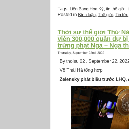
Tags:
Liên Bang Hoa Kỳ
,
tin thế giới
,
t
Posted in
Bình luận
,
Thế giới
,
Tin tức
Thời sự thế giới Thứ Nă
viên 300,000 quân dự bị
trừng phạt Nga – Nga t
Thursday, September 22nd, 2022
By thoisu 02
, September 22, 202
Võ Thái Hà tổng hợp
Zelensky phát biểu trước LHQ, 