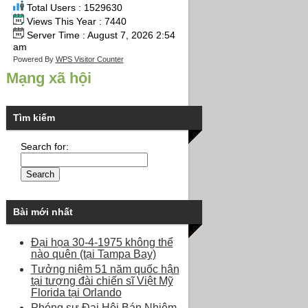
Total Users : 1529630
Views This Year : 7440
Server Time : August 7, 2026 2:54
am
Powered By
WPS Visitor Counter
Mạng xã hội
Tìm kiếm
Search for:
Bài mới nhất
Đại họa 30-4-1975 không thể
nào quên (tại Tampa Bay)
Tưởng niệm 51 năm quốc hận
tại tượng đài chiến sĩ Việt Mỹ
Florida tại Orlando
Phóng sự Đại Hội Bán Nhiệm