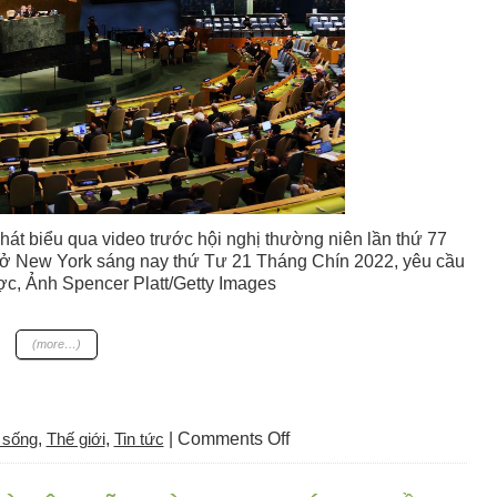
át biểu qua video trước hội nghị thường niên lần thứ 77
 ở New York sáng nay thứ Tư 21 Tháng Chín 2022, yêu cầu
ợc, Ảnh Spencer Platt/Getty Images
(more…)
on
 sống
,
Thế giới
,
Tin tức
|
Comments Off
Thời
sự