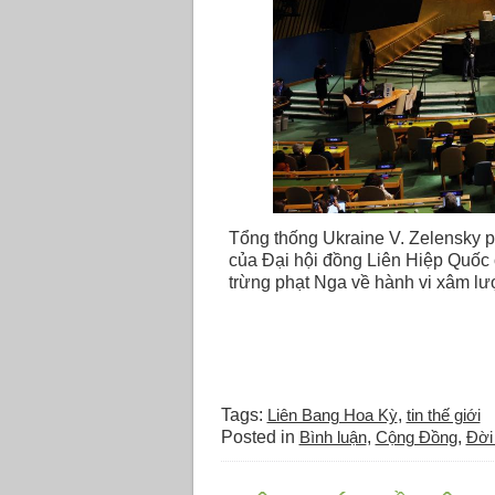
Tổng thống Ukraine V. Zelensky ph
của Đại hội đồng Liên Hiệp Quốc
trừng phạt Nga về hành vi xâm lư
Tags:
Liên Bang Hoa Kỳ
,
tin thế giới
Posted in
Bình luận
,
Cộng Đồng
,
Đời