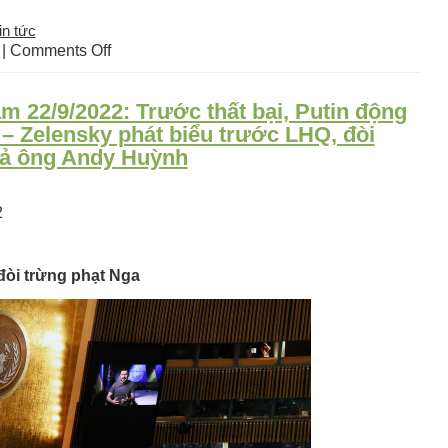
in tức
on
|
Comments Off
Thế
giới
m 22/9/2022: Trước thất bại, Putin động
hôm
nay:
 – Zelensky phát biểu trước LHQ, đòi
23/09/2022
hả ông Andy Huỳnh
2
đòi trừng phạt Nga