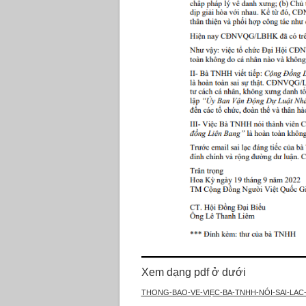
Xem dạng pdf ở dưới
THONG-BAO-VE-VIẸC-BA-TNHH-NÓI-SAI-LA