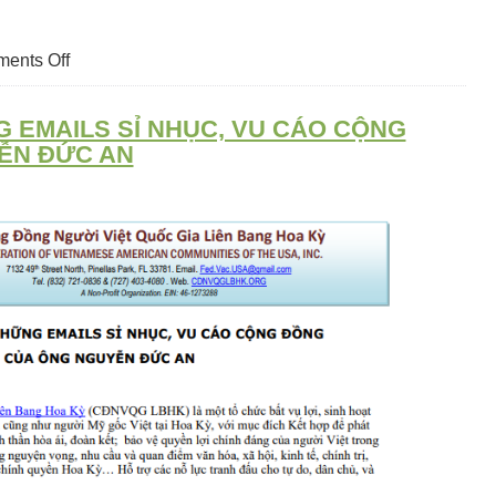
on
ents Off
THÔNG
BÁO
EMAILS SỈ NHỤC, VU CÁO CỘNG
VỀ
VIỆC
ỄN ĐỨC AN
BÀ
TÔN
NỮ
HOÀNG
HOA
NÓI
SAI
VỀ
CĐNVQG/LBHK