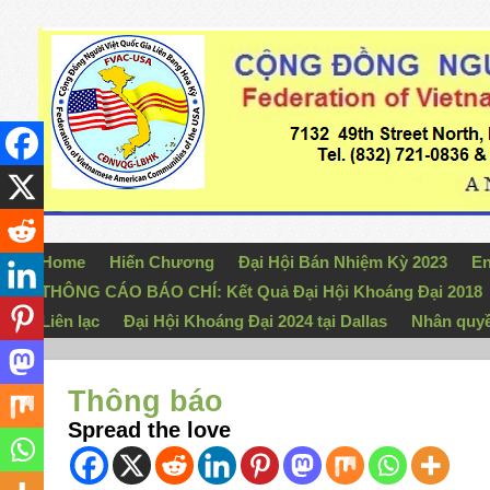
Home
Hiến Chương
Đại Hội Bán Nhiệm Kỳ 2023
En
THÔNG CÁO BÁO CHÍ: Kết Quả Đại Hội Khoáng Đại 2018
Liên lạc
Đại Hội Khoáng Đại 2024 tại Dallas
Nhân quy
Thông báo
Spread the love