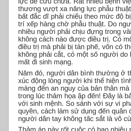
lực để cứu chữa. Rất nhiều bệnh việ
thương vượt xa năng lực phẫu thuật
bất đắc dĩ phải chiểu theo mức độ 
trí xếp hàng chờ phẫu thuật. Do ngư
nhiều người phải chịu đựng trong và
không cách nào được điều trị. Có mộ
điều trị mà phải bị tàn phế, vốn có t
không phải cắt, có một số người do 
mất đi sinh mạng.
Năm đó, người dân bình thường ở t
xúc động lòng người khi thể hiện tì
màng đến an nguy của bản thân mà 
trong lúc thảm họa ập đến! Đây là b
với sinh mệnh. So sánh với sự vi p
quyền, cách làm sử dụng đến quân đ
người dân tay không tấc sắt là vô c
Thảm án này rốt cuộc có bao nhiêu n