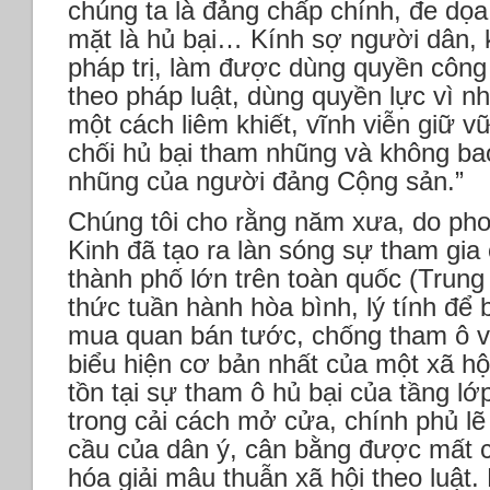
chúng ta là đảng chấp chính, đe dọa
mặt là hủ bại… Kính sợ người dân, 
pháp trị, làm được dùng quyền công
theo pháp luật, dùng quyền lực vì n
một cách liêm khiết, vĩnh viễn giữ vữ
chối hủ bại tham nhũng và không ba
nhũng của người đảng Cộng sản.”
Chúng tôi cho rằng năm xưa, do pho
Kinh đã tạo ra làn sóng sự tham gia
thành phố lớn trên toàn quốc (Trun
thức tuần hành hòa bình, lý tính để 
mua quan bán tước, chống tham ô và
biểu hiện cơ bản nhất của một xã hộ
tồn tại sự tham ô hủ bại của tầng 
trong cải cách mở cửa, chính phủ lẽ
cầu của dân ý, cân bằng được mất c
hóa giải mâu thuẫn xã hội theo luật.