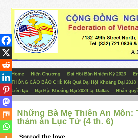
Home
Hiến Chương
Đại Hội Bán Nhiệm Kỳ 2023
En
THÔNG CÁO BÁO CHÍ: Kết Quả Đại Hội Khoáng Đại 2018
Liên lạc
Đại Hội Khoáng Đại 2024 tại Dallas
Nhân quy
Những Bà Mẹ Thiên An Môn:
thảm án Lục Tứ (4 th. 6)
Spread the love