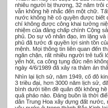
nhiêu người bị thương, 32 năm trôi 
vẫn không hề nhắc đến một chữ. Tất
nước không hề có quyền được biết đ
chí không được công khai tưởng niệ
nhiệm của đảng chấp chính Cộng sả
phủ. Do sự vô nhân đạo, im lặng và
phủ đã tước đi quyền lợi sinh tồn củ
mệnh. Mọi thông tin liên quan đến t
ngăn chặn, rất nhiều người trẻ tuổi 
yến hót, ca công tụng đức nên không
ngày 4/6/1989 đã xảy ra thảm án th
Nhìn lại lịch sử, năm 1949, cố đô ki
3 triều đại, hơn 3000 năm lịch sử, 
bình dưới tiền đề quân đội không h
quả pháo nào. Đáng buồn là thời đ
dân Trung Hoa xây dựng đất nước, n
yêu nước ở trong thành Bắc Kinh lại