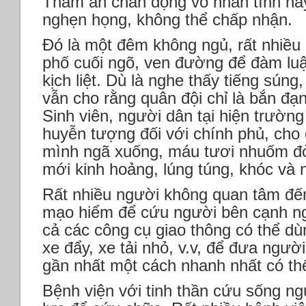
Thảm án chấn động vô nhân tính này
nghẹn họng, không thể chấp nhận.
Đó là một đêm không ngủ, rất nhiề
phố cuối ngõ, ven đường để đàm luậ
kịch liệt. Dù là nghe thấy tiếng súng
vẫn cho rằng quân đội chỉ là bắn đạ
Sinh viên, người dân tại hiện trườn
huyễn tượng đối với chính phủ, cho
mình ngã xuống, máu tươi nhuốm đỏ 
mới kinh hoảng, lúng túng, khóc và n
Rất nhiều người không quan tâm đế
mạo hiểm để cứu người bên cạnh ng
cả các công cụ giao thông có thể d
xe đẩy, xe tải nhỏ, v.v, để đưa ngườ
gần nhất một cách nhanh nhất có th
Bệnh viện với tinh thần cứu sống ng