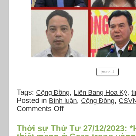
(more…)
Tags:
,
,
Cộng Đồng
Liên Bang Hoa Kỳ
ti
Posted in
,
,
Bình luận
Cộng Đồng
CSV
Comments Off
on
Chuyện
Việt
Nam
Thời sự Thứ Tư 27/12/2023: 
ngày