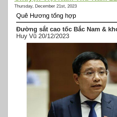
án
Thursday, December 21st, 2023
tại
Việt
Quê Hương tổng hợp
Nam
Đường sắt cao tốc Bắc Nam & kh
Huy Vũ
20/12/2023