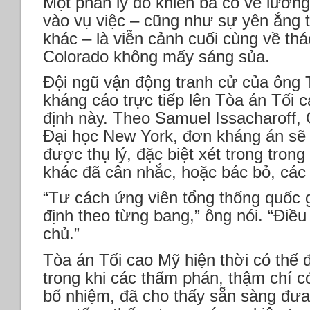
Một phần lý do khiến bà có vẻ lưỡng
vào vụ việc – cũng như sự yên ắng 
khác – là viễn cảnh cuối cùng về thá
Colorado không mấy sáng sủa.
Đội ngũ vận động tranh cử của ông 
kháng cáo trực tiếp lên Tòa án Tối 
định này. Theo Samuel Issacharoff, G
Đại học New York, đơn kháng án sẽ
được thụ lý, đặc biệt xét trong tron
khác đã cân nhắc, hoặc bác bỏ, các 
“Tư cách ứng viên tổng thống quốc 
định theo từng bang,” ông nói. “Điều
chủ.”
Tòa án Tối cao Mỹ hiện thời có thế đ
trong khi các thẩm phán, thậm chí 
bổ nhiệm, đã cho thấy sẵn sàng đưa 