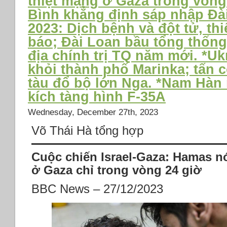
thiệt mạng ở Gaza trong vòng
Thứ
Bình khẳng định sáp nhập Đà
tư
27
2023: Dịch bệnh và đột tử, th
tháng
báo; Đài Loan bầu tổng thốn
12
địa chính trị TQ năm mới. *Uk
năm
2023:
khỏi thành phố Marinka; tấn 
*Đại
tàu đổ bộ lớn Nga. *Nam Hàn
án
kích tàng hình F-35A
‘chuyến
bay
Wednesday, December 27th, 2023
giải
cứu’:
Võ Thái Hà tổng hợp
Ba
bị
Cuộc chiến Israel-Gaza: Hamas n
cáo
bị
ở Gaza chỉ trong vòng 24 giờ
tuyên
y
BBC News – 27/12/2023
án
chung
thân;
Công