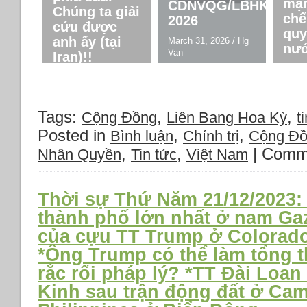
mạn
CDNVQG/LBHK
Chúng ta giải
chế
2026
cứu được
quy
anh ấy (tại
March 31, 2026
/
Hg
nướ
Van
Iran)!!
March
April 5, 2026
/
Hg Van
Van
Tags:
,
,
Cộng Đồng
Liên Bang Hoa Kỳ
ti
Posted in
,
,
Bình luận
Chính trị
Cộng Đ
,
,
|
Comme
Nhân Quyền
Tin tức
Việt Nam
Thời sự Thứ Năm 21/12/2023: 
thành phố lớn nhất ở nam Gaz
của cựu TT Trump ở Colorado
*Ông Trump có thể làm tổng t
rắc rối pháp lý? *TT Đài Loan
Kinh sau trận động đất ở Ca