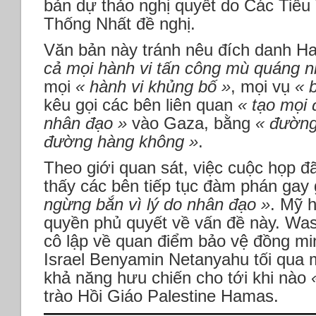
bản dự thảo nghị quyết do Các Tiể
Thống Nhất đề nghị.
Văn bản này tránh nêu đích danh H
cả mọi hành vi tấn công mù quáng 
mọi
« hành vi khủng bố »
, mọi vụ
« b
kêu gọi các bên liên quan
« tạo mọi 
nhân đạo »
vào Gaza, bằng
« đường
đường hàng không »
.
Theo giới quan sát, việc cuộc họp đã 
thấy các bên tiếp tục đàm phán gay
ngừng bắn vì lý do nhân đạo »
. Mỹ 
quyền phủ quyết về vấn đề này. Was
cô lập về quan điểm bảo vệ đồng mi
Israel Benyamin Netanyahu tối qua 
khả năng hưu chiến cho tới khi nào
trào Hồi Giáo Palestine Hamas.