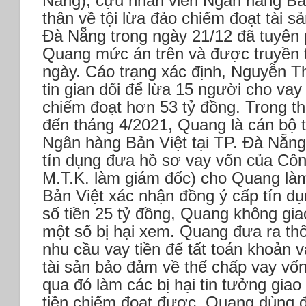
Nẵng), cựu nhân viên Ngân hàng Bản
thân về tội lừa đảo chiếm đoạt tài sả
Đà Nẵng trong ngày 21/12 đã tuyên
Quang mức án trên và được truyền t
ngày.
Cáo trạng xác định, Nguyễn 
tin gian dối để lừa 15 người cho vay t
chiếm đoạt hơn 53 tỷ đồng.
Trong th
đến tháng 4/2021, Quang là cán bộ 
Ngân hàng Bản Việt tại TP. Đà Nẵn
tín dụng đưa hồ sơ vay vốn của Côn
M.T.K. làm giám đốc) cho Quang làm
Bản Việt xác nhận đồng ý cấp tín d
số tiền 25 tỷ đồng, Quang không gi
một số bị hại xem. Quang đưa ra thôn
nhu cầu vay tiền để tất toán khoản v
tài sản bảo đảm về thế chấp vay vốn
qua đó làm các bị hại tin tưởng giao 
tiền chiếm đoạt được, Quang dùng để