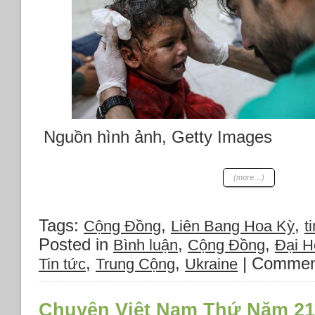
ty
Keyhinge
Toys
VN
cho
1250
công
nhân
nghỉ
Nguồn hình ảnh, Getty Images
việc
26/12/2023;
Chính
(more…)
phủ
Nhật
viện
Tags:
,
,
Cộng Đồng
Liên Bang Hoa Kỳ
ti
trợ
gần
Posted in
,
,
Bình luận
Cộng Đồng
Đại Hô
250.000
,
,
|
Commen
Tin tức
Trung Cộng
Ukraine
USD
cho
ba
Chuyện Việt Nam Thứ Năm 21
dự