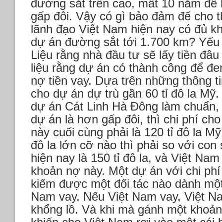
đường sắt trên cao, mất 10 năm để 
gấp đôi. Vậy có gì bảo đảm để cho 
lãnh đạo Việt Nam hiện nay có đủ k
dự án đường sắt tới 1.700 km?
Yếu 
Liệu rằng nhà đầu tư sẽ lấy tiền đâu
liệu rằng dự án có thành công để đe
nợ tiền vay. Dựa trên những thông t
cho dự án dự trù gần 60 tỉ đô la Mỹ
dự án Cát Linh Hà Đông làm chuẩn, r
dự án là hơn gấp đôi, thì chi phí ch
này cuối cùng phải là 120 tỉ đô la Mỹ
đô la lớn cỡ nào thì phải so với co
hiện nay là 150 tỉ đô la, và Việt Nam
khoản nợ này. Một dự án với chi phí
kiếm được một đối tác nào dành một
Nam vay. Nếu Việt Nam vay, Việt N
khổng lồ. Và khi mà gánh một khoản