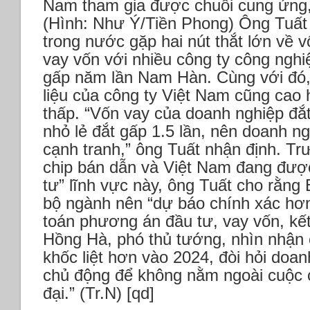
Nam tham gia được chuỗi cung ứng, c
(Hình: Như Ý/Tiền Phong)
Ông Tuất 
trong nước gặp hai nút thắt lớn về vố
vay vốn với nhiều công ty công ngh
gấp năm lần Nam Hàn. Cùng với đó, 
liệu của công ty Việt Nam cũng cao
thấp.
“Vốn vay của doanh nghiệp đắt
nhỏ lẻ đắt gấp 1.5 lần, nên doanh ng
cạnh tranh,” ông Tuất nhận định.
Trư
chip bán dẫn và Việt Nam đang được 
tư” lĩnh vực này, ông Tuất cho rằn
bộ ngành nên “dự báo chính xác hơn
toán phương án đầu tư, vay vốn, kết
Hồng Hà, phó thủ tướng, nhìn nhận 
khốc liệt hơn vào 2024, đòi hỏi doa
chủ động để không nằm ngoài cuộc c
đại.” (Tr.N) [qd]