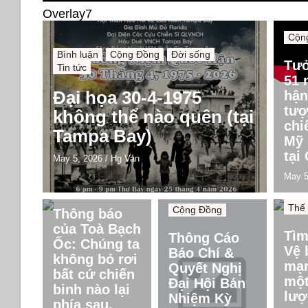
Overlay7
Cộn
Bình luận
Cộng Đồng
Đời sống
Tư
Tin tức
51 
Đại họa 30-4-1975
hận
tượ
không thể nào quên (tại
chi
Tampa Bay)
Mỹ 
tại
May 5, 2026
/
Hg Van
May 5
Bình
Cộng Đồng
Chín
Thế 
Cộng Đồng
Thông báo
của Toà Bạch
Tìm
Thông Cáo
Ốc: Chúng ta
Vệ 
Báo Chí &
không bỏ rơi
mạn
Quyết Nghị
bất cứ chiến
một
Đại Hội Bán
binh nào lại
lượ
Nhiệm Kỳ
phía sau.