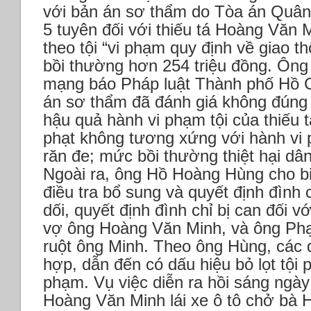
với bản án sơ thẩm do Tòa án Quâ
5 tuyên đối với thiếu tá Hoàng Văn 
theo tội “vi phạm quy định về giao 
bồi thường hơn 254 triệu đồng.
Ông
mạng báo Pháp luật Thành phố Hồ C
án sơ thẩm đã đánh giá không đúng 
hậu quả hành vi phạm tội của thiếu 
phạt không tương xứng với hành vi 
răn đe; mức bồi thường thiệt hại d
Ngoài ra, ông Hồ Hoàng Hùng cho biế
điều tra bổ sung và quyết định đình 
dối, quyết định đình chỉ bị can đối 
vợ ông Hoàng Văn Minh, và ông Ph
ruột ông Minh. Theo ông Hùng, các 
hợp, dẫn đến có dấu hiệu bỏ lọt tội 
phạm.
Vụ việc diễn ra hồi sáng ngày
Hoàng Văn Minh lái xe ô tô chở bà 