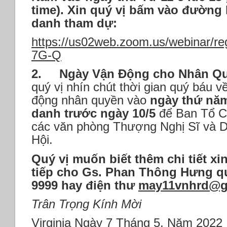
time).
Xin quý vị bấm vào đường l
danh tham dự:
https://us02web.zoom.us/webinar/
7G-Q
2.
Ngày Vận Động cho Nhân Qu
quý vị nhín chút thời gian quý báu
động nhân quyền vào
ngày thứ năm
danh trước ngày 10/5
để Ban Tổ Ch
các văn phòng Thượng Nghị Sĩ và D
Hội.
Quý vị muốn biết thêm chi tiết xin
tiếp cho Gs. Phan Thông Hưng qua
9999 hay điện thư
may11vnhrd@g
Trân Trọng Kính Mời
Virginia Ngày 7 Tháng 5, Năm 2022