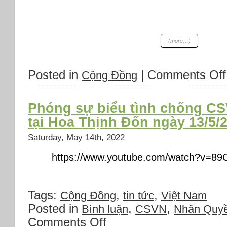
5
năm
2022
(more…)
Posted in
|
Comments Off
Cộng Đồng
Phóng sự biểu tình chống C
tại Hoa Thịnh Đốn ngày 13/5/
Saturday, May 14th, 2022
https://www.youtube.com/watch?v=8
Tags:
,
,
Cộng Đồng
tin tức
Việt Nam
Posted in
,
,
Bình luận
CSVN
Nhân Quyê
Comments Off
on