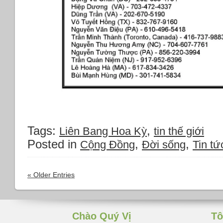
Tags:
,
Liên Bang Hoa Kỳ
tin thế giới
Posted in
,
,
Cộng Đồng
Đời sống
Tin tứ
« Older Entries
Chào Quý Vị
Tô