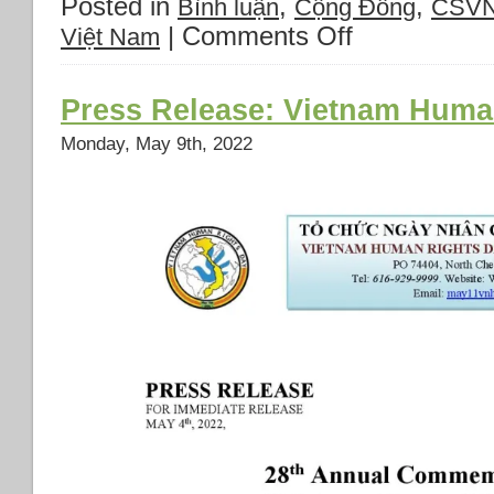
Posted in
,
,
Bình luận
Cộng Đồng
CSV
|
Comments Off
on
Việt Nam
Thông
báo
đặc
Press Release: Vietnam Huma
Biệt:
Ngày
Monday, May 9th, 2022
Nhân
Quyền
VN
&
Biểu
Tình
chống
Phạm
Minh
Chính