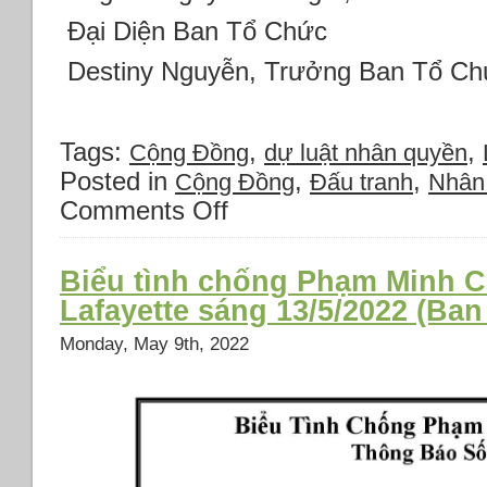
Đại Diện Ban Tổ Chức
Destiny Nguyễn, Trưởng Ban Tổ Ch
Tags:
,
,
Cộng Đồng
dự luật nhân quyền
Posted in
,
,
Cộng Đồng
Đấu tranh
Nhân
Comments Off
on
Ngày
Vận
Động
Biểu tình chống Phạm Minh C
Nhân
Lafayette sáng 13/5/2022 (Ba
Quyền
cho
Monday, May 9th, 2022
Việt
Nam
12/5/22
(Vietnam
Human
Rights