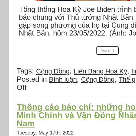
Tổng thống Hoa Kỳ Joe Biden trình 
báo chung với Thủ tướng Nhật Bản 
gặp song phương của họ tại Cung đ
Nhật Bản, hôm 23/05/2022. (Ảnh: J
(more…)
Tags:
,
,
Cộng Đồng
Liên Bang Hoa Kỳ
ti
Posted in
,
,
Bình luận
Cộng Đồng
Thế gi
Off
on
Tin
tức
thế
Thông cáo báo chí: những h
giới
Minh Chính và Vận Đồng Nhâ
Thứ
Nam
hai
23
Tuesday, May 17th, 2022
tháng