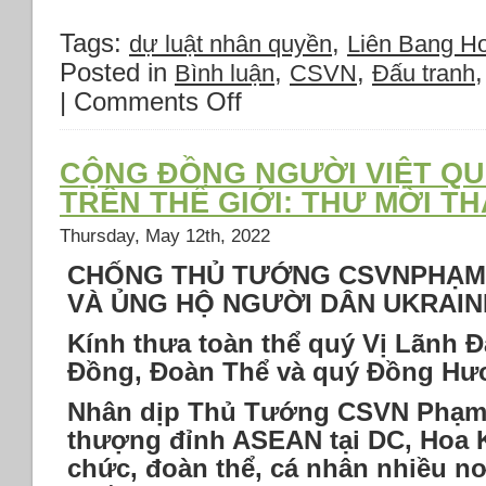
Tags:
,
dự luật nhân quyền
Liên Bang Ho
Posted in
,
,
Bình luận
CSVN
Đấu tranh
|
Comments Off
on
Biểu
tình
chống
CỘNG ĐỒNG NGƯỜI VIỆT QU
thủ
TRÊN THẾ GIỚI: THƯ MỜI TH
tướng
CSVN
Thursday, May 12th, 2022
Phạm
CHỐNG THỦ TƯỚNG CSVNPHẠM M
Minh
Chính
VÀ ỦNG HỘ NGƯỜI DÂN UKRAIN
(VOA
Tiếng
Kính thưa toàn thể quý Vị Lãnh 
Việt)
Đồng, Đoàn Thể và quý Đồng Hư
Nhân dịp Thủ Tướng CSVN Phạm
thượng đỉnh ASEAN tại DC, Hoa K
chức, đoàn thể, cá nhân nhiều nơ