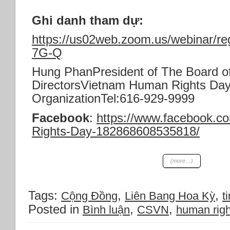
Ghi danh tham dự:
https://us02web.zoom.us/webinar/
7G-Q
Hung PhanPresident of The Board o
DirectorsVietnam Human Rights Da
OrganizationTel:616-929-9999
Facebook
:
https://www.facebook.
Rights-Day-182868608535818/
(more…)
Tags:
,
,
Cộng Đồng
Liên Bang Hoa Kỳ
t
Posted in
,
,
Bình luận
CSVN
human righ