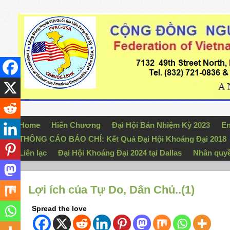
Home
Hiến Chương
Đại Hội Bán Nhiệm Kỳ 2023
En
THÔNG CÁO BÁO CHÍ: Kết Quả Đại Hội Khoáng Đại 2018
Liên lạc
Đại Hội Khoáng Đại 2024 tại Dallas
Nhân quy
Lợi ích của Tự Do, Dân Chủ..(1)
Spread the love