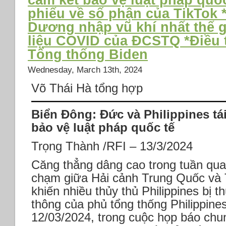
cam kết bảo vệ luật pháp quố
NVQG
phiếu về số phận của TikTok 
PHILADELPHIA
VÀ
Dương nhập vũ khí nhất thế gi
PHỤ
liệu COVID của ĐCSTQ *Điều t
CẬN
Tổng thống Biden
Wednesday, March 13th, 2024
Võ Thái Hà tổng hợp
Biển Đông: Đức và Philippines tá
bảo vệ luật pháp quốc tế
Trọng Thành /RFI – 13/3/2024
Căng thẳng dâng cao trong tuần qua 
chạm giữa Hải cảnh Trung Quốc và T
khiến nhiều thủy thủ Philippines bị 
thông của phủ tổng thống Philippine
12/03/2024, trong cuộc họp báo chung