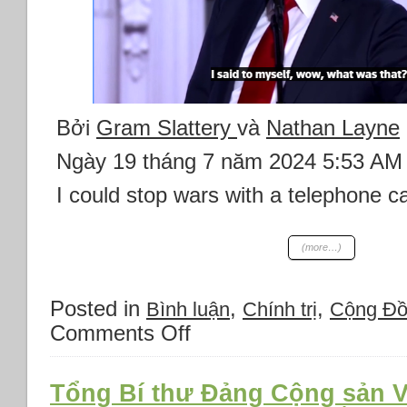
Bởi
Gram Slattery
và
Nathan Layne
Ngày 19 tháng 7 năm 2024 5:53 A
I could stop wars with a telephone ca
(more…)
Posted in
,
,
Bình luận
Chính trị
Cộng Đ
Comments Off
on
Những
điểm
chính
Tổng Bí thư Đảng Cộng sản 
trong