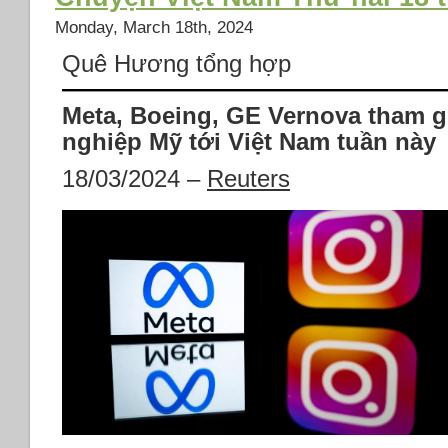
Đảng
Monday, March 18th, 2024
Cộng
sản
Quê Hương tổng hợp
Việt
Nam
Nguyễn
Meta, Boeing, GE Vernova tham g
Phú
nghiệp Mỹ tới Việt Nam tuần này
Trọng,
nhà
18/03/2024 –
Reuters
lãnh
đạo
quyền
lực
nhất
của
Việt
Nam
qua
đời
ở
tuổi
80