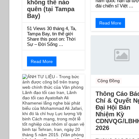
năm quốc hận tại tư
không thể nào
đài chiến sĩ Việt …
quên (tại Tampa
Bay)
Read More
51 Views 30 tháng 4, Ta,
Tampa Bay, tin thế giới
Share this post on: Thời
Sự – Đời Sống …
Read More
Cộng Đồng
Thông Cáo Bá
Chí & Quyết N
Đại Hội Bán
Nhiệm Kỳ
CDNVQG/LBH
2026