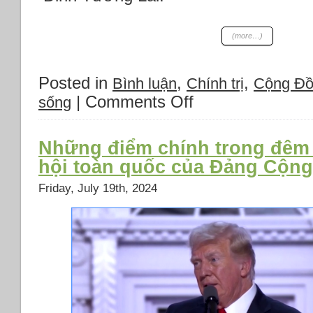
(more…)
Posted in
,
,
Bình luận
Chính trị
Cộng Đ
|
Comments Off
on
sống
Thư
Gửi
Các
Những điểm chính trong đêm 
Tổ
hội toàn quốc của Đảng Cộng
Chức
Thế
Friday, July 19th, 2024
Giới
Về
Tô
Lâm