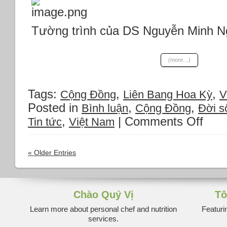
2024:
*Putin
Tường trình của DS Nguyễn Minh 
dọa
chiến
tranh
hạt
(more…)
nhân
*Úc:
‘Không
Tags:
,
,
Cộng Đồng
Liên Bang Hoa Kỳ
V
có
Posted in
,
,
Bình luận
Cộng Đồng
Đời s
chỗ’
,
|
Comments Off
on
cho
Tin tức
Việt Nam
Thượ
Trung
viện
Quốc
Florid
giữ
« Older Entries
thông
trật
qua
tự
Dự
tại
luật
Thái
Chào Quý Vị
Tô
dạy
Bình
Learn more about personal chef and nutrition
Featuri
học
Dương *Mỹ
services.
sinh
điều