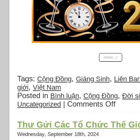
(more…)
Tags:
,
,
Cộng Đồng
Giáng Sinh
Liên Ban
,
giới
Việt Nam
Posted in
,
,
Bình luận
Cộng Đồng
Đời s
|
Comments Off
on
Uncategorized
Kính
chúc
quý
Thư Gửi Các Tổ Chức Thế Gi
đồng
hương
Wednesday, September 18th, 2024