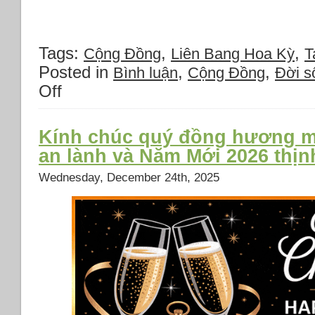
Tags:
,
,
Cộng Đồng
Liên Bang Hoa Kỳ
T
Posted in
,
,
Bình luận
Cộng Đồng
Đời s
Off
on
Đại
họa
30-
Kính chúc quý đồng hương m
4-
an lành và Năm Mới 2026 thị
1975
không
Wednesday, December 24th, 2025
thể
nào
quên
(tại
Tampa
Bay)