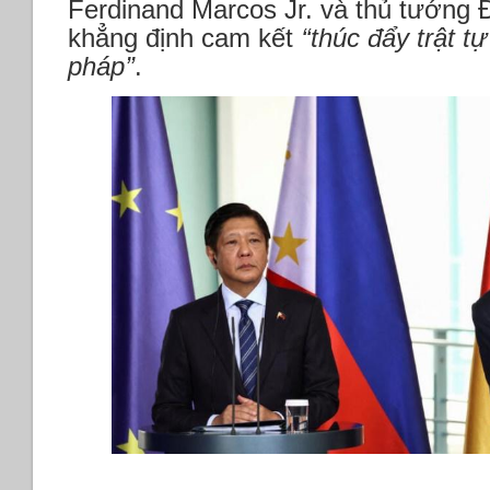
Ferdinand Marcos Jr. và thủ tướng Đ
khẳng định cam kết
‘‘thúc đẩy trật t
pháp’’
.