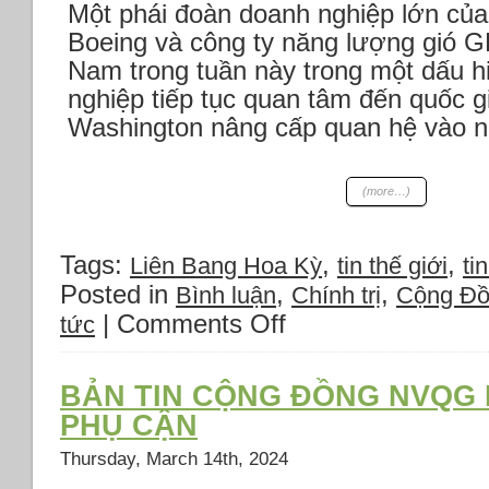
Một phái đoàn doanh nghiệp lớn củ
Boeing và công ty năng lượng gió G
Nam trong tuần này trong một dấu h
nghiệp tiếp tục quan tâm đến quốc 
Washington nâng cấp quan hệ vào 
(more…)
Tags:
,
,
Liên Bang Hoa Kỳ
tin thế giới
tin
Posted in
,
,
Bình luận
Chính trị
Cộng Đ
|
Comments Off
on
tức
Chuyện
Việt
Nam
BẢN TIN CỘNG ĐỒNG NVQG 
Thứ
PHỤ CẬN
hai
18
Thursday, March 14th, 2024
tháng