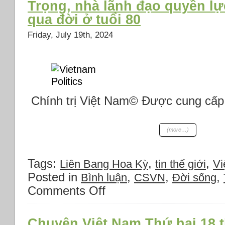
Trọng, nhà lãnh đạo quyền lự
đêm
qua đời ở tuổi 80
cuối
cùng
Friday, July 19th, 2024
của
Đại
hội
toàn
quốc
của
Đảng
Chính trị Việt Nam© Được cung cấp
Cộng
hòa
(more…)
Tags:
,
,
Liên Bang Hoa Kỳ
tin thế giới
Vi
Posted in
,
,
,
Bình luận
CSVN
Đời sống
Comments Off
on
Tổng
Bí
thư
Chuyện Việt Nam Thứ hai 18 