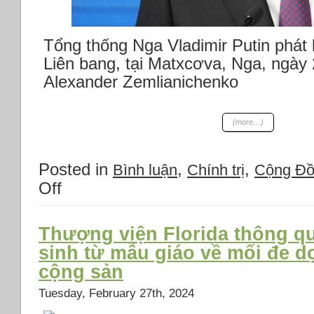
hủy
tài
liệu
Tổng thống Nga Vladimir Putin phát 
COVID
Liên bang, tại Matxcơva, Nga, ngày
của
ĐCSTQ
Alexander Zemlianichenko
*Điều
tra
về
(more…)
trí
nhớ
của
Posted in
,
,
Bình luận
Chính trị
Cộng Đ
Tổng
Off
on
thống
Thời
Biden
sự
ngày
Thượng viện Florida thông qu
Thứ
sinh từ mẫu giáo về mối đe d
sáu
cộng sản
01
tháng
Tuesday, February 27th, 2024
3
năm