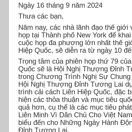
một
Ngày 16 tháng 9 năm 2024
mùa
Giáng
Thưa các bạn,
Sinh
an
Năm nay, các nhà lãnh đạo thế giới 
lành
họp tại Thành phố New York để kha
và
cuộc họp đa phương lớn nhất thế giớ
Năm
Mới
Hiệp Quốc, sẽ diễn ra từ ngày 10 đế
2026
thịnh
Trọng tâm của phiên họp thứ 79 của
vượng
Quốc sẽ là Hội Nghị Thượng Đỉnh T
trong Chương Trình Nghị Sự Chung
Hội Nghị Thượng Đỉnh Tương Lai dự k
trình cải cách Liên Hiệp Quốc, đặc 
hiện các thỏa thuận và mục tiêu quố
quả hơn, cụ thể là các mục tiêu phá
Liên Minh Vì Dân Chủ Cho Việt Nam 
biểu đến cho Những Ngày Hành Độn
Đỉnh Tương Lai.