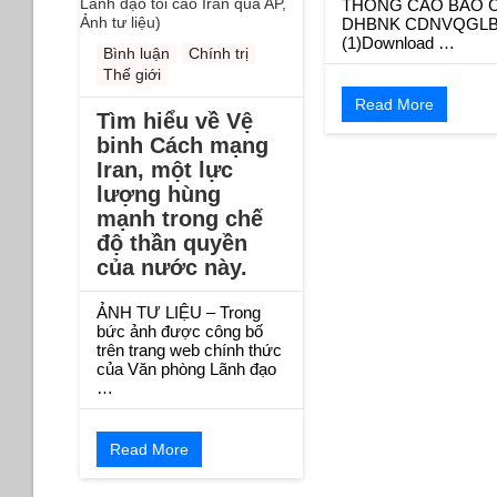
THONG CAO BAO C
DHBNK CDNVQGL
(1)Download …
Bình luận
Chính trị
Thế giới
Read More
Tìm hiểu về Vệ
binh Cách mạng
Iran, một lực
lượng hùng
mạnh trong chế
độ thần quyền
của nước này.
ẢNH TƯ LIỆU – Trong
bức ảnh được công bố
trên trang web chính thức
của Văn phòng Lãnh đạo
…
Read More