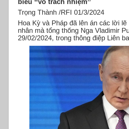
biểu ‘‘vô trách nhiệm’’
viện
Mỹ
Trọng Thành /RFI 01/3/2024
bỏ
Hoa Kỳ và Pháp đã lên án các lời lẽ 
phiếu
về
nhân mà tổng thống Nga Vladimir Pu
số
29/02/2024, trong thông điệp Liên 
phận
của
TikTok *Châu
Á
–
Thái
Bình
Dương
nhập
vũ
khí
nhất
thế
giới
*Lệnh
tiêu