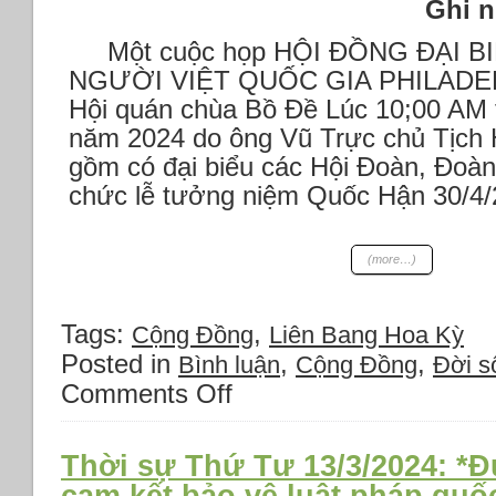
Ghi nhanh của 
3
năm
Một cuộc họp HỘI ĐỒNG ĐẠI 
2024
NGƯỜI VIỆT QUỐC GIA PHILADEL
Hội quán chùa Bồ Đề Lúc 10;00 AM 
năm 2024 do ông Vũ Trực chủ Tịch 
gồm có đại biểu các Hội Đoàn, Đoàn
chức lễ tưởng niệm Quốc Hận 30/4/
(more…)
Tags:
,
Cộng Đồng
Liên Bang Hoa Kỳ
Posted in
,
,
Bình luận
Cộng Đồng
Đời s
Comments Off
on
BẢN
TIN
CỘNG
Thời sự Thứ Tư 13/3/2024: *Đ
ĐỒNG