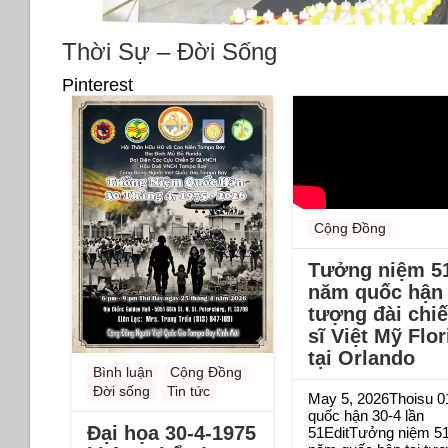
Thời Sự – Đời Sống
Pinterest
Cộng Đồng
Tưởng niệm 5
năm quốc hận 
tượng đài chi
sĩ Việt Mỹ Flor
tại Orlando
Bình luận
Cộng Đồng
Đời sống
Tin tức
May 5, 2026Thoisu 0
quốc hận 30-4 lần
Đại họa 30-4-1975
51EditTưởng niệm 5