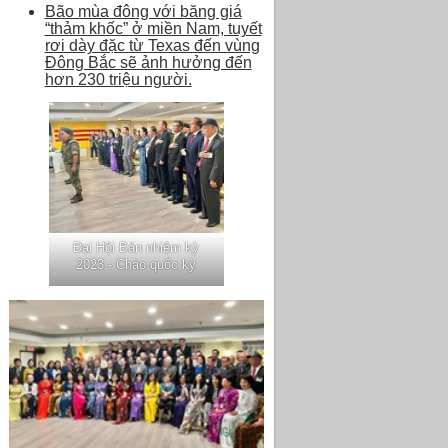
Bão mùa đông với băng giá
“thảm khốc” ở miền Nam, tuyết
rơi dày đặc từ Texas đến vùng
Đông Bắc sẽ ảnh hưởng đến
hơn 230 triệu người.
Đại Hội Bán nhiệm kỳ
2023 - Chào quốc kỳ