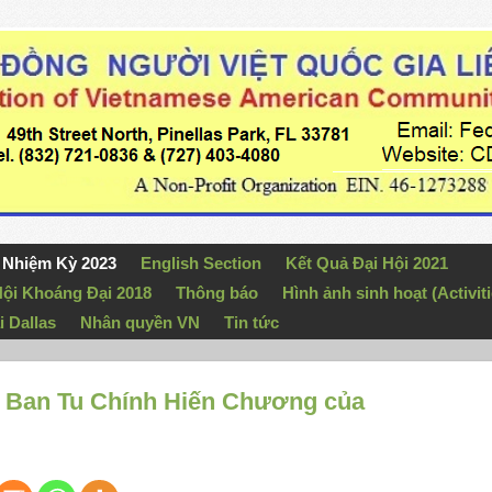
n Nhiệm Kỳ 2023
English Section
Kết Quả Đại Hội 2021
ội Khoáng Đại 2018
Thông báo
Hình ảnh sinh hoạt (Activiti
i Dallas
Nhân quyền VN
Tin tức
̉y Ban Tu Chính Hiến Chương của