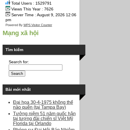
Total Users : 1529791
Views This Year : 7626
Server Time : August 9, 2026 12:06
pm
Powered By
WPS Visitor Counter
Mạng xã hội
Tìm kiếm
Search for:
Bài mới nhất
Đại họa 30-4-1975 không thể
nào quên (tại Tampa Bay)
Tưởng niệm 51 năm quốc hận
tại tượng đài chiến sĩ Việt Mỹ
Florida tại Orlando
Phóng sự Đại Hội Bán Nhiệm