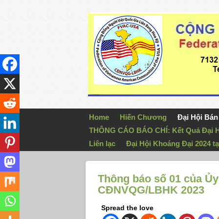
Home
Hiến Chương
Đại Hội Bá
THÔNG CÁO BÁO CHÍ: Kết Quả Đại H
Liên lạc
Đại Hội Khoáng Đại 2024 tạ
Thông báo số 01 của U
CĐNVQG/LBHK 2023
Spread the love