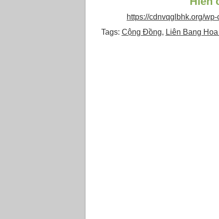
Hiến
https://cdnvqglbhk.org/w
Tags:
Cộng Đồng
,
Liên Bang Hoa 