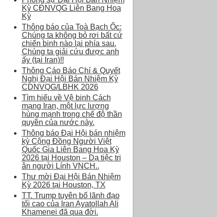
Kỳ CĐNVQG Liên Bang Hoa
Kỳ
Thông báo của Toà Bạch Ốc:
Chúng ta không bỏ rơi bất cứ
chiến binh nào lại phía sau.
Chúng ta giải cứu được anh
ấy (tại Iran)!!
Thông Cáo Báo Chí & Quyết
Nghị Đại Hội Bán Nhiệm Kỳ
CDNVQG/LBHK 2026
Tìm hiểu về Vệ binh Cách
mạng Iran, một lực lượng
hùng mạnh trong chế độ thần
quyền của nước này.
Thông báo Đại Hội bán nhiệm
kỳ Cộng Đồng Người Việt
Quốc Gia Liên Bang Hoa Kỳ
2026 tại Houston – Dạ tiệc tri
ân người Lính VNCH..
Thư mời Đại Hội Bán Nhiệm
Kỳ 2026 tại Houston, TX
TT. Trump tuyên bố lãnh đạo
tối cao của Iran Ayatollah Ali
Khamenei đã qua đời.