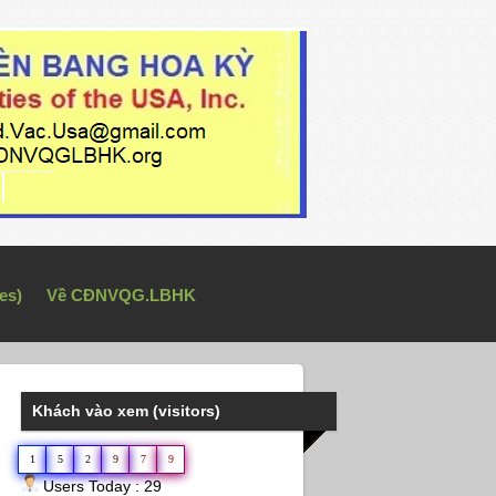
es)
Về CĐNVQG.LBHK
Khách vào xem (visitors)
1
5
2
9
7
9
Users Today : 29