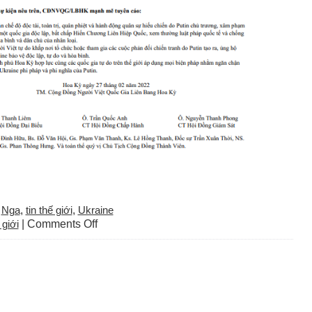
,
Nga
,
tin thế giới
,
Ukraine
on
giới
|
Comments Off
Tuyên
cáo
về
việc
Nga
xâm