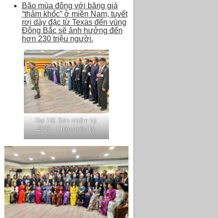
Bão mùa đông với băng giá
“thảm khốc” ở miền Nam, tuyết
rơi dày đặc từ Texas đến vùng
Đông Bắc sẽ ảnh hưởng đến
hơn 230 triệu người.
Đại Hội Bán nhiệm kỳ
2023 - Chào quốc kỳ