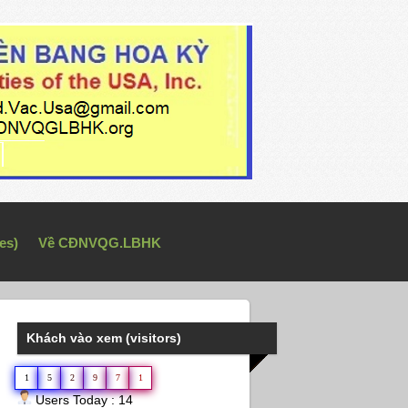
es)
Về CĐNVQG.LBHK
Khách vào xem (visitors)
1
5
2
9
7
1
Users Today : 14