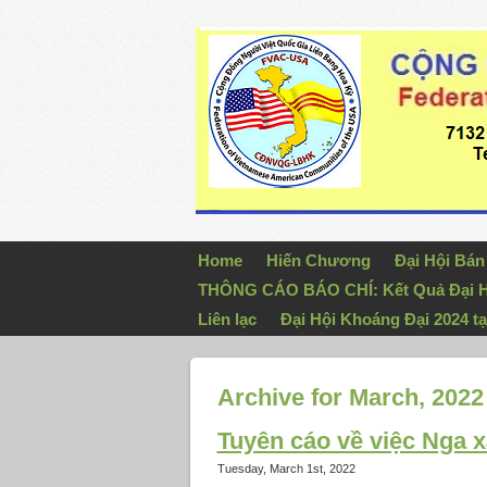
Home
Hiến Chương
Đại Hội Bá
THÔNG CÁO BÁO CHÍ: Kết Quả Đại H
Liên lạc
Đại Hội Khoáng Đại 2024 tạ
Archive for March, 2022
Tuyên cáo về việc Nga 
Tuesday, March 1st, 2022