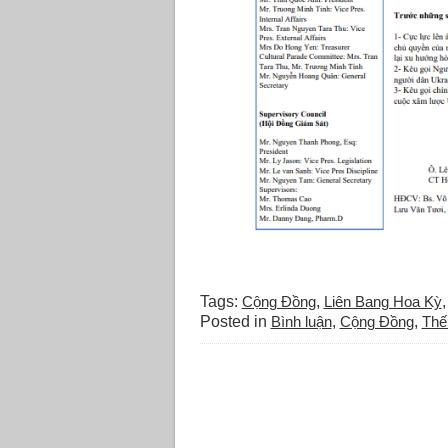
Tags:
Cộng Đồng
,
Liên Bang Hoa Kỳ
Posted in
Bình luận
,
Cộng Đồng
,
Thế 