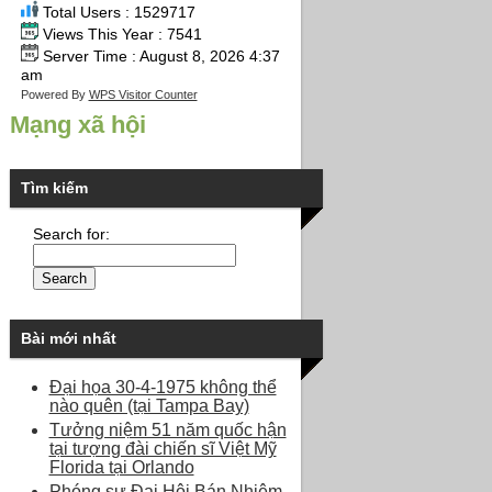
Total Users : 1529717
Views This Year : 7541
Server Time : August 8, 2026 4:37
am
Powered By
WPS Visitor Counter
Mạng xã hội
Tìm kiếm
Search for:
Bài mới nhất
Đại họa 30-4-1975 không thể
nào quên (tại Tampa Bay)
Tưởng niệm 51 năm quốc hận
tại tượng đài chiến sĩ Việt Mỹ
Florida tại Orlando
Phóng sự Đại Hội Bán Nhiệm