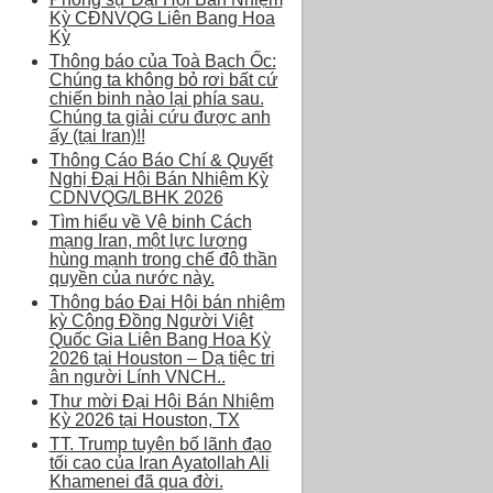
Kỳ CĐNVQG Liên Bang Hoa
Kỳ
Thông báo của Toà Bạch Ốc:
Chúng ta không bỏ rơi bất cứ
chiến binh nào lại phía sau.
Chúng ta giải cứu được anh
ấy (tại Iran)!!
Thông Cáo Báo Chí & Quyết
Nghị Đại Hội Bán Nhiệm Kỳ
CDNVQG/LBHK 2026
Tìm hiểu về Vệ binh Cách
mạng Iran, một lực lượng
hùng mạnh trong chế độ thần
quyền của nước này.
Thông báo Đại Hội bán nhiệm
kỳ Cộng Đồng Người Việt
Quốc Gia Liên Bang Hoa Kỳ
2026 tại Houston – Dạ tiệc tri
ân người Lính VNCH..
Thư mời Đại Hội Bán Nhiệm
Kỳ 2026 tại Houston, TX
TT. Trump tuyên bố lãnh đạo
tối cao của Iran Ayatollah Ali
Khamenei đã qua đời.