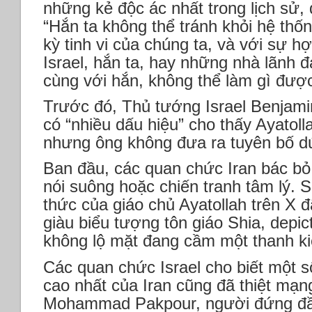
những kẻ độc ác nhất trong lịch sử, 
“Hắn ta không thể tránh khỏi hệ thốn
kỳ tinh vi của chúng ta, và với sự h
Israel, hắn ta, hay những nhà lãnh đạ
cùng với hắn, không thể làm gì được
Trước đó, Thủ tướng Israel Benjami
có “nhiều dấu hiệu” cho thấy Ayatol
nhưng ông không đưa ra tuyên bố dứ
Ban đầu, các quan chức Iran bác bỏ 
nói suông hoặc chiến tranh tâm lý. S
thức của giáo chủ Ayatollah trên X 
giàu biểu tượng tôn giáo Shia, depic
không lộ mặt đang cầm một thanh ki
Các quan chức Israel cho biết một 
cao nhất của Iran cũng đã thiệt mạ
Mohammad Pakpour, người đứng đầ