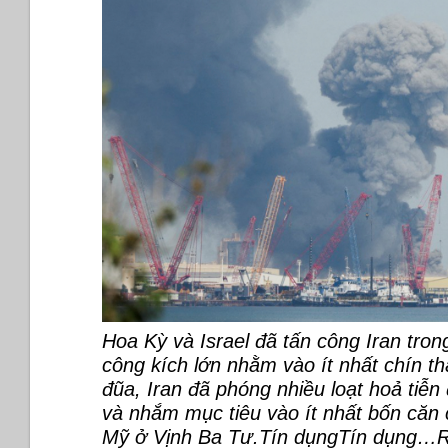
Hoa Kỳ và Israel đã tấn công Iran tro
công kích lớn nhằm vào ít nhất chín th
đũa, Iran đã phóng nhiều loạt hoả tiễn
và nhắm mục tiêu vào ít nhất bốn căn
Mỹ ở Vịnh Ba Tư.Tín dụngTín dụng…R