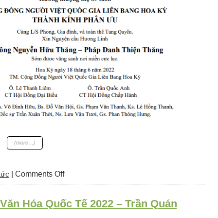
(more…)
on
tức
|
Comments Off
CĐLBHK
Phân
Văn Hóa Quốc Tế 2022 – Trần Quán
ưu:
Cụ