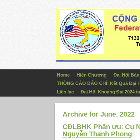
Home
Hiến Chương
Đại Hội Bá
THÔNG CÁO BÁO CHÍ: Kết Quả Đại H
Liên lạc
Đại Hội Khoáng Đại 2024 tạ
Archive for June, 2022
CĐLBHK Phân ưu: Cụ Ng
Nguyễn Thanh Phong