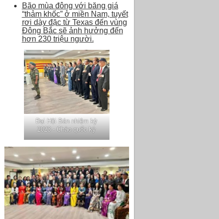
Bão mùa đông với băng giá
“thảm khốc” ở miền Nam, tuyết
rơi dày đặc từ Texas đến vùng
Đông Bắc sẽ ảnh hưởng đến
hơn 230 triệu người.
Đại Hội Bán nhiệm kỳ
2023 - Chào quốc kỳ