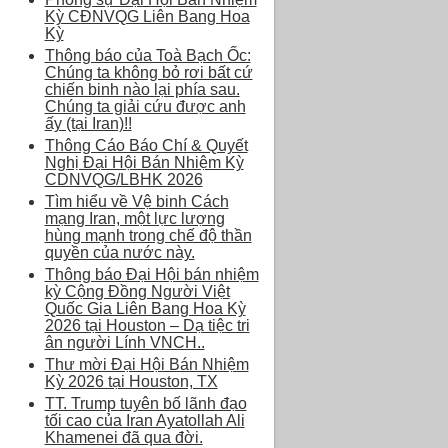
Kỳ CĐNVQG Liên Bang Hoa
Kỳ
Thông báo của Toà Bạch Ốc:
Chúng ta không bỏ rơi bất cứ
chiến binh nào lại phía sau.
Chúng ta giải cứu được anh
ấy (tại Iran)!!
Thông Cáo Báo Chí & Quyết
Nghị Đại Hội Bán Nhiệm Kỳ
CDNVQG/LBHK 2026
Tìm hiểu về Vệ binh Cách
mạng Iran, một lực lượng
hùng mạnh trong chế độ thần
quyền của nước này.
Thông báo Đại Hội bán nhiệm
kỳ Cộng Đồng Người Việt
Quốc Gia Liên Bang Hoa Kỳ
2026 tại Houston – Dạ tiệc tri
ân người Lính VNCH..
Thư mời Đại Hội Bán Nhiệm
Kỳ 2026 tại Houston, TX
TT. Trump tuyên bố lãnh đạo
tối cao của Iran Ayatollah Ali
Khamenei đã qua đời.