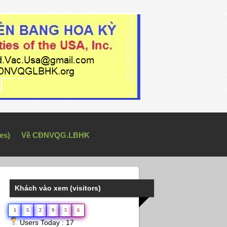
es)
Về CĐNVQG.LBHK
Khách vào xem (visitors)
1
5
2
9
5
6
Users Today : 17