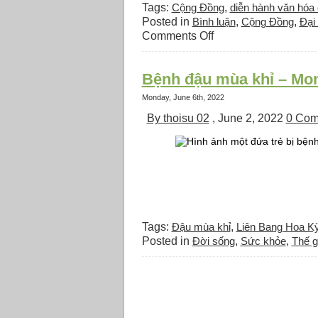
Tags:
Cộng Đồng
,
diễn hành văn hóa 
Posted in
Bình luận
,
Cộng Đồng
,
Đại
on
Comments Off
Tường
thuật
Bệnh đậu mùa khỉ – Mo
Diễn
Hành
Monday, June 6th, 2022
Văn
By thoisu 02
, June 2, 2022
0 Com
Hóa
Quốc
Tế 2022 –
Trần
Quán
Niệm
Tags:
Đậu mùa khỉ
,
Liên Bang Hoa Ky
Posted in
Đời sống
,
Sức khỏe
,
Thế gi