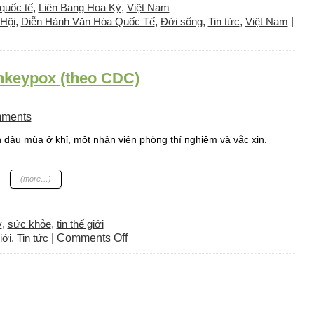
quốc tế
,
Liên Bang Hoa Kỳ
,
Việt Nam
 Hội
,
Diễn Hành Văn Hóa Quốc Tế
,
Đời sống
,
Tin tức
,
Việt Nam
|
nkeypox (theo CDC)
ments
(more…)
̀
,
sức khỏe
,
tin thế giới
on
ới
,
Tin tức
|
Comments Off
Bệnh
đậu
mùa
khỉ
–