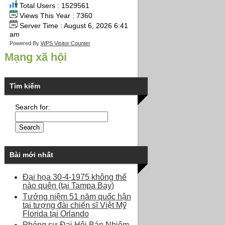
Total Users : 1529561
Views This Year : 7360
Server Time : August 6, 2026 6:41
am
Powered By
WPS Visitor Counter
Mạng xã hội
Tìm kiếm
Search for:
Bài mới nhất
Đại họa 30-4-1975 không thể
nào quên (tại Tampa Bay)
Tưởng niệm 51 năm quốc hận
tại tượng đài chiến sĩ Việt Mỹ
Florida tại Orlando
Phóng sự Đại Hội Bán Nhiệm