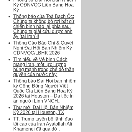
Kỳ CĐNVQG Liên Bang Hoa
Kỳ
Thông báo của Toà Bạch Ốc:
Chúng ta không bỏ rơi bất cứ
chiến binh nào lại phía sau.
Chúng ta giải cứu được anh
ấy (tại Iran)!!
Thông Cáo Báo Chí & Quyết
Nghị Đại Hội Bán Nhiệm Kỳ
CDNVQG/LBHK 2026
Tìm hiểu về Vệ binh Cách
mạng Iran, một lực lượng
hùng mạnh trong chế độ thần
quyền của nước này.
Thông báo Đại Hội bán nhiệm
kỳ Cộng Đồng Người Việt
Quốc Gia Liên Bang Hoa Kỳ
2026 tại Houston – Dạ tiệc tri
ân người Lính VNCH..
Thư mời Đại Hội Bán Nhiệm
Kỳ 2026 tại Houston, TX
TT. Trump tuyên bố lãnh đạo
tối cao của Iran Ayatollah Ali
Khamenei đã qua đời.