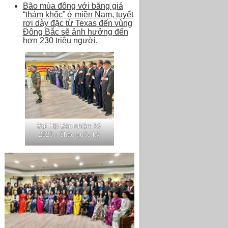
Bão mùa đông với băng giá
“thảm khốc” ở miền Nam, tuyết
rơi dày đặc từ Texas đến vùng
Đông Bắc sẽ ảnh hưởng đến
hơn 230 triệu người.
Đại Hội Bán nhiệm kỳ
2023 - Chào quốc kỳ