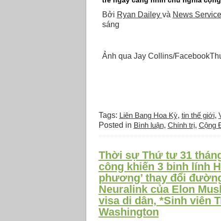
trẻ ngày càng nhìn chủ nghĩa cộng
Bởi
Ryan Dailey
và
News Service 
sáng
Ảnh qua Jay Collins/FacebookThư
Tags:
Liên Bang Hoa Kỳ
,
tin thế giới
,
Posted in
Bình luận
,
Chính trị
,
Cộng 
Thời sự Thứ tư 31 tháng
công khiến 3 binh lính 
phương’ thay đổi đường
Neuralink của Elon Musk
visa di dân, *Sinh viên 
Washington