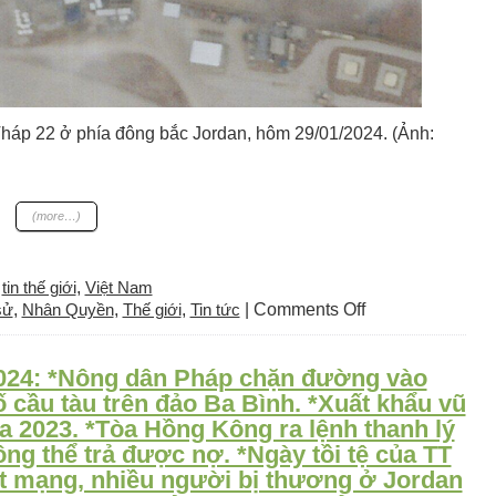
háp 22 ở phía đông bắc Jordan, hôm 29/01/2024. (Ảnh:
(more…)
,
tin thế giới
,
Việt Nam
on
sử
,
Nhân Quyền
,
Thế giới
,
Tin tức
|
Comments Off
Thời
sự
2024: *Nông dân Pháp chặn đường vào
Thứ
tư
ố cầu tàu trên đảo Ba Bình. *Xuất khẩu vũ
31
óa 2023. *Tòa Hồng Kông ra lệnh thanh lý
tháng
ng thể trả được nợ. *Ngày tồi tệ của TT
01
iệt mạng, nhiều người bị thương ở Jordan
năm