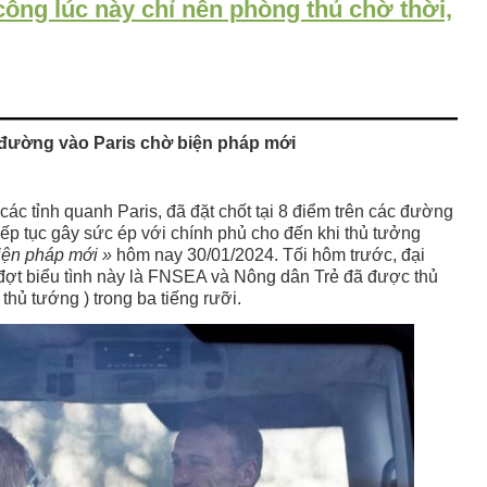
công lúc này chỉ nên phòng thủ chờ thời,
2024:
*TT
Biden
đáp
trả
vụ
tấn
 đường vào Paris chờ biện pháp mới
công
khiến
3
ác tỉnh quanh Paris, đã đặt chốt tại 8 điểm trên các đường
binh
iếp tục gây sức ép với chính phủ cho đến khi thủ tưởng
lính
iện pháp mới »
hôm nay 30/01/2024. Tối hôm trước, đại
Hoa
 đợt biểu tình này là FNSEA và Nông dân Trẻ đã được thủ
Kỳ
 thủ tướng ) trong ba tiếng rưỡi.
thiệt
mạng.
*Trung
Quốc
‘đơn
phương’
thay
đổi