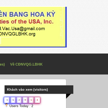
es)
Về CĐNVQG.LBHK
Khách vào xem (visitors)
1
5
2
9
5
4
Users Today : 2