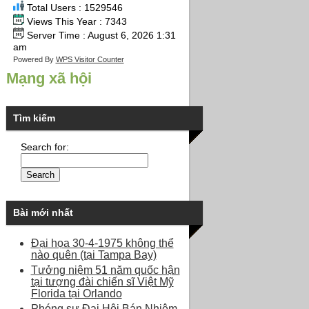
Total Users : 1529546
Views This Year : 7343
Server Time : August 6, 2026 1:31
am
Powered By
WPS Visitor Counter
Mạng xã hội
Tìm kiếm
Search for:
Bài mới nhất
Đại họa 30-4-1975 không thể
nào quên (tại Tampa Bay)
Tưởng niệm 51 năm quốc hận
tại tượng đài chiến sĩ Việt Mỹ
Florida tại Orlando
Phóng sự Đại Hội Bán Nhiệm