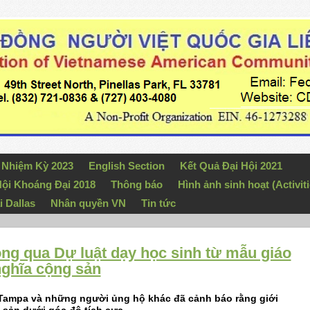
n Nhiệm Kỳ 2023
English Section
Kết Quả Đại Hội 2021
ội Khoáng Đại 2018
Thông báo
Hình ảnh sinh hoạt (Activiti
i Dallas
Nhân quyền VN
Tin tức
ng qua Dự luật dạy học sinh từ mẫu giáo
nghĩa cộng sản
R-Tampa và những người ủng hộ khác đã cảnh báo rằng giới