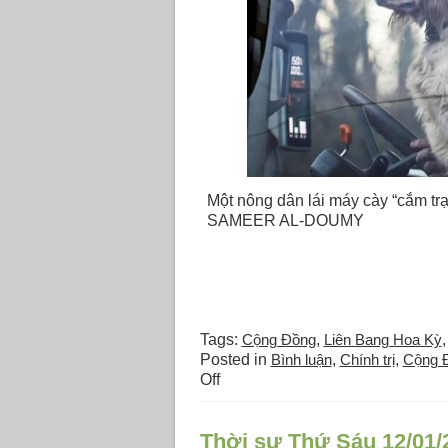
Một nông dân lái máy cày “cắm trạ
SAMEER AL-DOUMY
Tags:
Cộng Đồng
,
Liên Bang Hoa Kỳ
Posted in
Bình luận
,
Chính trị
,
Cộng 
on
Off
Thời
sự
Thời sự Thứ Sáu 12/01/
Thứ