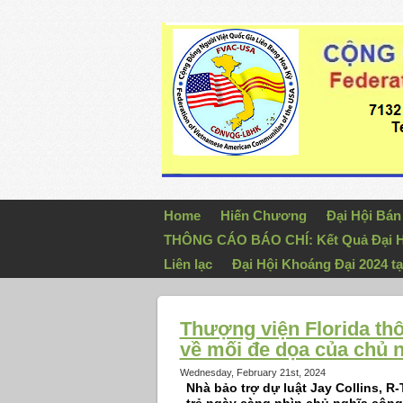
Home
Hiến Chương
Đại Hội Bá
THÔNG CÁO BÁO CHÍ: Kết Quả Đại H
Liên lạc
Đại Hội Khoáng Đại 2024 tạ
Thượng viện Florida thô
về mối đe dọa của chủ 
Wednesday, February 21st, 2024
Nhà bảo trợ dự luật Jay Collins, 