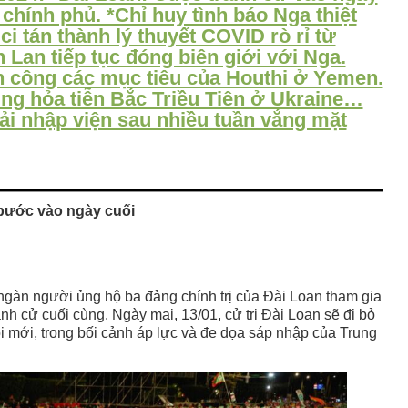
chính phủ. *Chỉ huy tình báo Nga thiệt
dân,
*Sinh
i tán thành lý thuyết COVID rò rỉ từ
viên
 Lan tiếp tục đóng biên giới với Nga.
Trung
n công các mục tiêu của Houthi ở Yemen.
Quốc
g hỏa tiễn Bắc Triều Tiên ở Ukraine…
bị
i nhập viện sau nhiều tuần vắng mặt
trục
xuất
tại
sân
bay
 bước vào ngày cuối
Washington
gàn người ủng hộ ba đảng chính trị của Đài Loan tham gia
nh cử cuối cùng. Ngày mai, 13/01, cử tri Đài Loan sẽ đi bỏ
i mới, trong bối cảnh áp lực và đe dọa sáp nhập của Trung