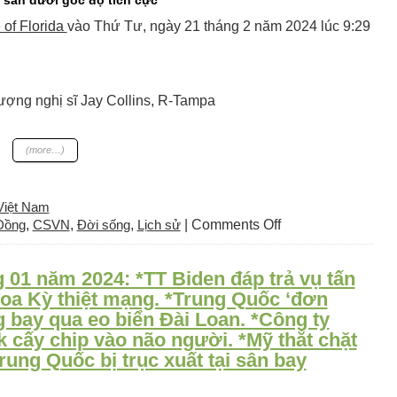
 sản dưới góc độ tích cực
of Florida
vào Thứ Tư, ngày 21 tháng 2 năm 2024 lúc 9:29
ợng nghị sĩ Jay Collins, R-Tampa
(more…)
Việt Nam
on
Đồng
,
CSVN
,
Đời sống
,
Lịch sử
|
Comments Off
Thượng
viện
 01 năm 2024: *TT Biden đáp trả vụ tấn
Florida
thông
Hoa Kỳ thiệt mạng. *Trung Quốc ‘đơn
qua
 bay qua eo biển Đài Loan. *Công ty
Dự
 cấy chip vào não người. *Mỹ thắt chặt
luật
Trung Quốc bị trục xuất tại sân bay
dạy
học