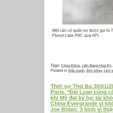
Một căn cứ quân sự được gọi là T
Planet Labs PBC qua AP)
Tags:
Cộng Đồng
,
Liên Bang Hoa Kỳ
Posted in
Đấu tranh
,
Đời sống
,
Lịch 
Thời sự Thứ Ba 30/01/
Paris. *Đài Loan củng c
khí Mỹ đạt kỷ lục tài kh
China Evergrande vì khô
Joe Biden: 3 binh sĩ th