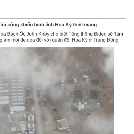
sinh
từ
mẫu
giáo
 tấn công khiến binh lính Hoa Kỳ thiệt mạng
về
mối
Tòa Bạch Ốc John Kirby cho biết Tổng thống Biden sẽ ‘làm
đe
 giảm mối đe dọa đối với quân đội Hoa Kỳ ở Trung Đông.
dọa
của
chủ
nghĩa
cộng
sản