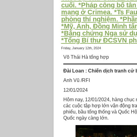
Ba
cuối. *Pháp công bố tân 
30/01/2024:
mạng ở Crimea. *Ts Fauc
*Nông
phòng thí nghiệm. *Phần
dân
*Mỹ, Anh, Đồng Minh tấ
Pháp
*Bằng chứng Nga sử dụn
chặn
*Tổng Bí thư ĐCSVN phả
đường
vào
Friday, January 12th, 2024
Paris.
Võ Thái Hà tổng hợp
*Đài
Loan củng
cố
Đài Loan : Chiến dịch tranh cử
cầu
Anh Vũ /RFI
tàu
trên
12/01/2024
đảo
Hôm nay, 12/01/2024, hàng chục n
Ba
các cuộc tập hợp lớn vận động tra
Bình.
phiếu, bầu tổng thống và Quốc Hộ
*Xuất
Quốc ngày càng lớn.
khẩu
vũ
khí