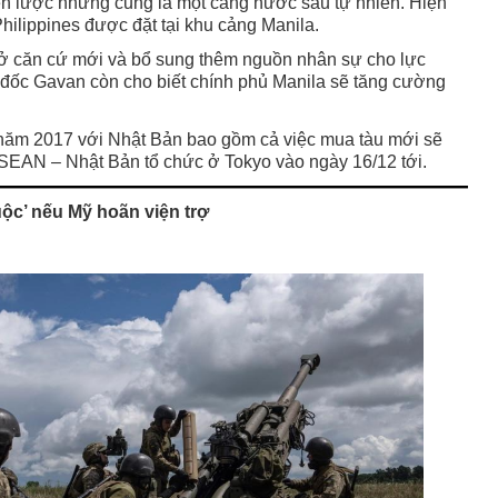
iến lược nhưng cũng là một cảng nước sâu tự nhiên. Hiện
Philippines được đặt tại khu cảng Manila.
ở căn cứ mới và bổ sung thêm nguồn nhân sự cho lực
 đốc Gavan còn cho biết chính phủ Manila sẽ tăng cường
 năm 2017 với Nhật Bản bao gồm cả việc mua tàu mới sẽ
ASEAN – Nhật Bản tổ chức ở Tokyo vào ngày 16/12 tới.
uộc’ nếu Mỹ hoãn viện trợ