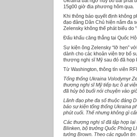
Ukraina bất ngờ hủy bỏ bài phát 
15g00 giờ địa phương hôm qua.
Khi thông báo quyết định không p
đạo đảng Dân Chủ hiện nắm đa số 
Zelensky không thể phát biểu do “
Đấu khẩu căng thẳng tại Quốc Hội
Sự kiện ông Zelensky “lỡ hẹn” vớ
dành cho các khoản viện trợ bổ s
thượng nghị sĩ Mỹ sau đó đã họp 
Từ Washington, thông tín viên RF
Tổng thống Ukraina Volodymyr Zel
thượng nghị sĩ Mỹ tiếp tục ồ ạt v
đã hủy bỏ buổi nói chuyện vào giờ
Lãnh đạo phe đa số thuộc đảng 
báo sự kiện tổng thống Ukraina ph
phút cuối. Thế nhưng không gì cấm 
Các thượng nghị sĩ đã tập hợp lại
Blinken, bộ trưởng Quốc Phòng L
tướng Brown. Theo các nguồn tin b