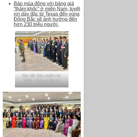
Bão mùa đông với băng giá
“thảm khốc” ở miền Nam, tuyết
rơi dày đặc từ Texas đến vùng
Đông Bắc sẽ ảnh hưởng đến
hơn 230 triệu người.
Đại Hội Bán nhiệm kỳ
2023 - Chào quốc kỳ