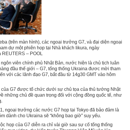
ba (trên màn hình), các ngoại trưởng G7, và đại diện ngoại
ham dự một phiên họp tại Nhà khách Iikura, ngày
 via REUTERS – POOL
ngôn viên chính phủ Nhật Bản, nước hiện là chủ tịch luân
àng đầu thế giới – G7, tổng thống Ukraina đươc mời tham
uyến với các lãnh đạo G7, bắt đầu từ 14g30 GMT vào hôm
 của G7 được tổ chức dưới sự chủ tọa của thủ tướng Nhật
về những chủ đề quan trọng đối với cộng đồng quốc tế, như
g.
11, ngoại trưởng các nước G7 họp tại Tokyo đã bảo đảm là
óm dành cho Ukraina sẽ “không bao giờ” suy yếu.
c họp của G7 diễn ra chỉ vài giờ sau sự cố tổng thống