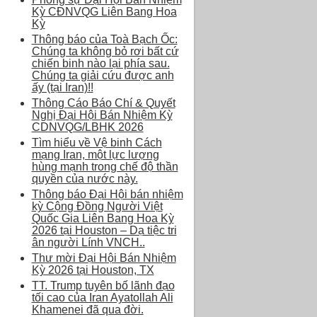
Kỳ CĐNVQG Liên Bang Hoa
Kỳ
Thông báo của Toà Bạch Ốc:
Chúng ta không bỏ rơi bất cứ
chiến binh nào lại phía sau.
Chúng ta giải cứu được anh
ấy (tại Iran)!!
Thông Cáo Báo Chí & Quyết
Nghị Đại Hội Bán Nhiệm Kỳ
CDNVQG/LBHK 2026
Tìm hiểu về Vệ binh Cách
mạng Iran, một lực lượng
hùng mạnh trong chế độ thần
quyền của nước này.
Thông báo Đại Hội bán nhiệm
kỳ Cộng Đồng Người Việt
Quốc Gia Liên Bang Hoa Kỳ
2026 tại Houston – Dạ tiệc tri
ân người Lính VNCH..
Thư mời Đại Hội Bán Nhiệm
Kỳ 2026 tại Houston, TX
TT. Trump tuyên bố lãnh đạo
tối cao của Iran Ayatollah Ali
Khamenei đã qua đời.