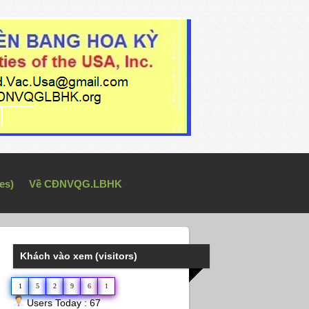
es)
Về CĐNVQG.LBHK
Khách vào xem (visitors)
1
5
2
9
6
1
Users Today : 67