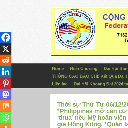
Home
Hiến Chương
Đại Hội Bá
THÔNG CÁO BÁO CHÍ: Kết Quả Đại H
Liên lạc
Đại Hội Khoáng Đại 2024 tạ
Thời sự Thứ Tư 06/12/20
*Philippines mở căn cứ 
‘thua’ nếu Mỹ hoãn viện
giá Hồng Kông. *Quân I