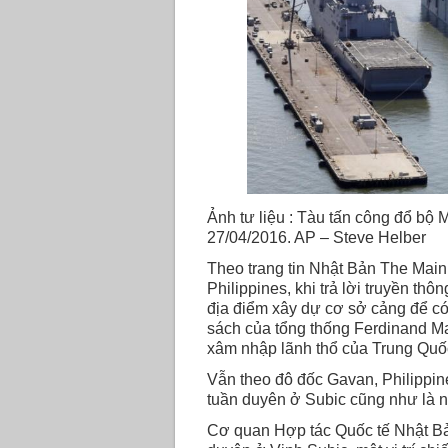
Ảnh tư liệu : Tàu tấn công đổ bộ 
27/04/2016. AP – Steve Helber
Theo trang tin Nhật Bản The Mai
Philippines, khi trả lời truyền th
địa điểm xây dự cơ sở cảng để có 
sách của tổng thống Ferdinand Mar
xâm nhập lãnh thổ của Trung Qu
Vẫn theo đô đốc Gavan, Philippi
tuần duyên ở Subic cũng như là 
Cơ quan Hợp tác Quốc tế Nhật Bả