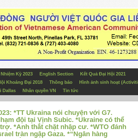
n Nhiệm Kỳ 2023
English Section
Kết Quả Đại Hội 2021
ội Khoáng Đại 2018
Thông báo
Hình ảnh sinh hoạt (Activiti
i Dallas
Nhân quyền VN
Tin tức
23: *TT Ukraina nói chuyện với G7.
hạm đội tại Vịnh Subic. *Ukraine có thể
 trợ. *Anh thắt chặt nhập cư. *WTO đánh
srael tràn ngập Gaza. *“Ngân hàng