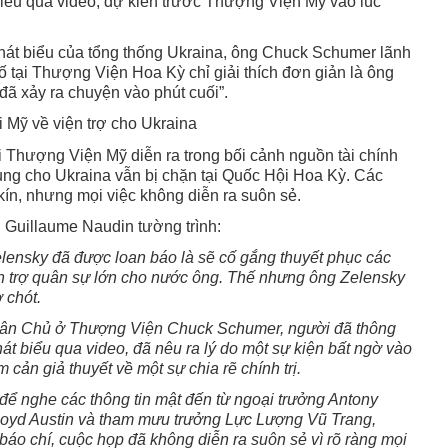
biểu qua video, dự kiến trước Thượng Viện Mỹ vào lúc
hát biểu của tổng thống Ukraina, ông Chuck Schumer lãnh
tại Thượng Viện Hoa Kỳ chỉ giải thích đơn giản là ông
đã xảy ra chuyện vào phút cuối”.
 Mỹ về viện trợ cho Ukraina
i Thượng Viện Mỹ diễn ra trong bối cảnh nguồn tài chính
ung cho Ukraina vẫn bị chặn tại Quốc Hội Hoa Kỳ. Các
kín, nhưng mọi việc không diễn ra suôn sẻ.
I Guillaume Naudin tường trình:
ensky đã được loan báo là sẽ cố gắng thuyết phục các
iện trợ quân sự lớn cho nước ông. Thế nhưng ông Zelensky
 chót.
Dân Chủ ở Thượng Viện Chuck Schumer, người đã thông
át biểu qua video, đã nêu ra lý do một sự kiện bất ngờ vào
cản giả thuyết về một sự chia rẽ chính trị.
 để nghe các thông tin mật đến từ ngoại trưởng Antony
loyd Austin và tham mưu trưởng Lực Lượng Vũ Trang,
áo chí, cuộc họp đã không diễn ra suôn sẻ vì rõ ràng mọi