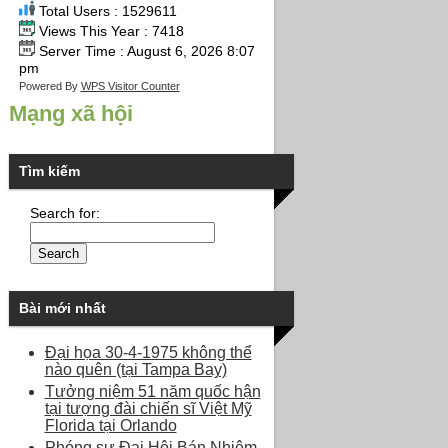
Total Users : 1529611
Views This Year : 7418
Server Time : August 6, 2026 8:07
pm
Powered By
WPS Visitor Counter
Mạng xã hội
Tìm kiếm
Search for:
Bài mới nhất
Đại họa 30-4-1975 không thể
nào quên (tại Tampa Bay)
Tưởng niệm 51 năm quốc hận
tại tượng đài chiến sĩ Việt Mỹ
Florida tại Orlando
Phóng sự Đại Hội Bán Nhiệm