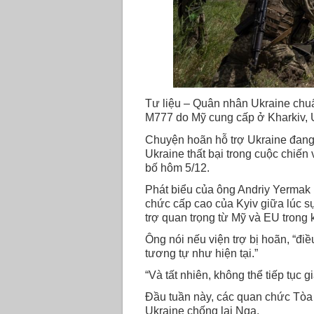
Tư liệu – Quân nhân Ukraine chuẩn
M777 do Mỹ cung cấp ở Kharkiv, 
Chuyện hoãn hỗ trợ Ukraine đang 
Ukraine thất bại trong cuộc chiế
bố hôm 5/12.
Phát biểu của ông Andriy Yermak 
chức cấp cao của Kyiv giữa lúc s
trợ quan trọng từ Mỹ và EU trong 
Ông nói nếu viện trợ bị hoãn, “điều
tương tự như hiện tại.”
“Và tất nhiên, không thể tiếp tục g
Đầu tuần này, các quan chức Tòa B
Ukraine chống lại Nga.