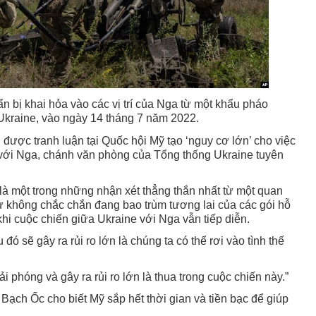
 bị khai hỏa vào các vị trí của Nga từ một khẩu pháo
Ukraine, vào ngày 14 tháng 7 năm 2022.
được tranh luận tại Quốc hội Mỹ tạo ‘nguy cơ lớn’ cho việc
n với Nga, chánh văn phòng của Tổng thống Ukraine tuyên
là một trong những nhận xét thẳng thắn nhất từ một quan
ự không chắc chắn đang bao trùm tương lai của các gói hỗ
khi cuộc chiến giữa Ukraine với Nga vẫn tiếp diễn.
 đó sẽ gây ra rủi ro lớn là chúng ta có thể rơi vào tình thế
iải phóng và gây ra rủi ro lớn là thua trong cuộc chiến này.”
ạch Ốc cho biết Mỹ sắp hết thời gian và tiền bạc để giúp