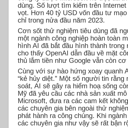
dùng. Số lượt tìm kiếm trên Internet 
vọt. Hơn 40 tỷ USD vốn đầu tư mạo
chỉ trong nửa đầu năm 2023.
Cơn sốt thử nghiệm tiêu dùng đã ng
một ngành công nghiệp hoàn toàn m
hình AI đã bắt đầu hình thành trong 
cho thấy OpenAI dẫn đầu về mặt cô
thủ lắm tiền như Google vẫn còn cơ h
Cùng với sự hào hứng xoay quanh AI
“kẻ hủy diệt.” Một số người tin rằn
soát, AI sẽ gây ra hiểm hoạ sống cò
Mỹ đã yêu cầu các nhà sản xuất mô
Microsoft, đưa ra các cam kết khôn
các chuyên gia bên ngoài thử nghiệ
phát hành ra công chúng. Khi ngành n
các chuyên gia như vậy sẽ rất bận r