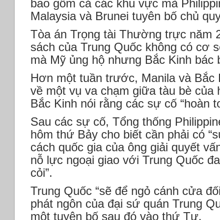
bao gồm cả các khu vực mà Philippi
Malaysia và Brunei tuyên bố chủ qu
Tòa án Trọng tài Thường trực năm 
sách của Trung Quốc không có cơ s
mà Mỹ ủng hộ nhưng Bắc Kinh bác 
Hơn một tuần trước, Manila và Bắc 
về một vụ va chạm giữa tàu bè của 
Bắc Kinh nói rằng các sự cố “hoàn to
Sau các sự cố, Tổng thống Philippi
hôm thứ Bảy cho biết cần phải có “s
cách quốc gia của ông giải quyết v
nỗ lực ngoại giao với Trung Quốc đ
cỏi”.
Trung Quốc “sẽ để ngỏ cánh cửa đối t
phát ngôn của đại sứ quán Trung Quố
một tuyên bố sau đó vào thứ Tư.