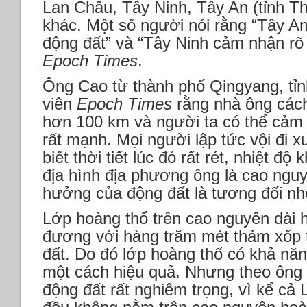
Lan Châu, Tây Ninh, Tây An (tỉnh T
khác. Một số người nói rằng “Tây A
động đất” và “Tây Ninh cảm nhận rõ 
Epoch Times
.
Ông Cao từ thành phố Qingyang, tỉn
viên
Epoch Times
rằng nhà ông cách
hơn 100 km và người ta có thể cảm
rất mạnh. Mọi người lập tức vội đi
biết thời tiết lúc đó rất rét, nhiệt đ
địa hình địa phương ông là cao ngu
hưởng của động đất là tương đối nh
Lớp hoàng thổ trên cao nguyên dài 
đương với hàng trăm mét thảm xốp t
đất. Do đó lớp hoàng thổ có khả năn
một cách hiệu quả. Nhưng theo ông 
động đất rất nghiêm trọng, vì kể cả