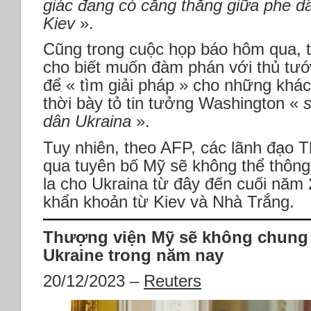
giác đang có căng thẳng giữa phe d
Kiev
».
Cũng trong cuộc họp báo hôm qua, t
cho biết muốn đàm phán với thủ tư
để « tìm giải pháp » cho những khác
thời bày tỏ tin tưởng Washington «
dân Ukraina
».
Tuy nhiên, theo AFP, các lãnh đạo
qua tuyên bố Mỹ sẽ không thể thông 
la cho Ukraina từ đây đến cuối năm
khẩn khoản từ Kiev và Nhà Trắng.
Thượng viện Mỹ sẽ không chung q
Ukraine trong năm nay
20/12/2023 –
Reuters