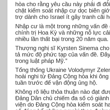
hòa cho rằng yêu cầu này phải đi đôi
chặt kiểm soát nhập cư dọc biên giớ
trợ dành cho Israel ít gây tranh cãi 
Nhập cư là một trong những vấn đề g
chính trị Hoa Kỳ và những nỗ lực c
nhiều lần thất bại trong 20 năm qua.
Thượng nghị sĩ Kyrsten Sinema cho b
tả mức độ phức tạp của vấn đề. Đây l
trong luật pháp Mỹ.”
Tổng thống Ukraine Volodymyr Zelen
hoài nghi từ Đảng Cộng hòa khi ôn
tuần trước để vận động ủng hộ.
Không rõ liệu thỏa thuận nào đạt đư
Đảng Dân chủ chiếm đa số có giành
viện do Đảng Cộng hòa kiểm soát ha