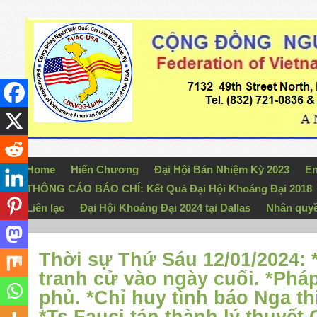
Home
Hiến Chương
Đại Hội Bán Nhiệm Kỳ 2023
En
THÔNG CÁO BÁO CHÍ: Kết Quả Đại Hội Khoáng Đại 2018
Liên lạc
Đại Hội Khoáng Đại 2024 tại Dallas
Nhân quy
Thời sự Thứ Sáu 12/01/2024: 
tranh cử vào ngày cuối. *Phá
phủ. *Chỉ huy tình báo Nga t