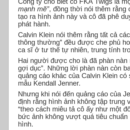
Công ty cho biết cô FKA Twigs là mộ
mạnh mẽ”
, đồng thời nói thêm rằng 
tạo ra hình ảnh này và cô đã phê du
phát hành.
Calvin Klein nói thêm rằng tất cả c
thông thường” đều được che phủ hoà
ca sĩ ở tư thế tự nhiên, trung tính t
Hai người được cho là đã phàn nàn 
gợi dục”. Những lời phàn nàn còn b
quảng cáo khác của Calvin Klein có
mẫu Kendall Jenner.
Nhưng khi nói đến quảng cáo của J
định rằng hình ảnh không tập trung
“theo cách miêu tả cô ấy như một đố
bức ảnh không vượt quá tiêu chuẩn 
hình.