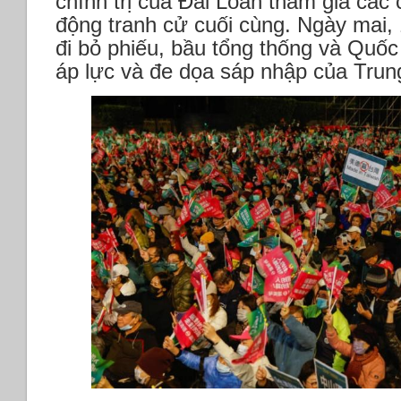
chính trị của Đài Loan tham gia các
động tranh cử cuối cùng. Ngày mai, 
đi bỏ phiếu, bầu tổng thống và Quốc
áp lực và đe dọa sáp nhập của Tru