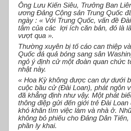
Ông Lưu Kiến Siêu, Trưởng Ban Liên
ương Đảng Cộng sản Trung Quốc đã
ngày : « Với Trung Quốc, vấn đề Đài
tâm của các lợi ích căn bản, đó là 
vượt qua ».
Thường xuyên bị tố cáo can thiệp v
Quốc đá quả bóng sang sân Washin
ngỏ ý định cử một đoàn quan chức 
nhật này.
« Hoa Kỳ không được can dự dưới bấ
cuộc bầu cử (Đài Loan), phát ngôn 
đã khẳng định như vậy. Một phát biể
thông điệp gửi đến giới trẻ Đài Loa
khó khăn tìm việc làm và nhà ở. Nhữ
không bỏ phiếu cho Đảng Dân Tiến, b
phần ly khai.