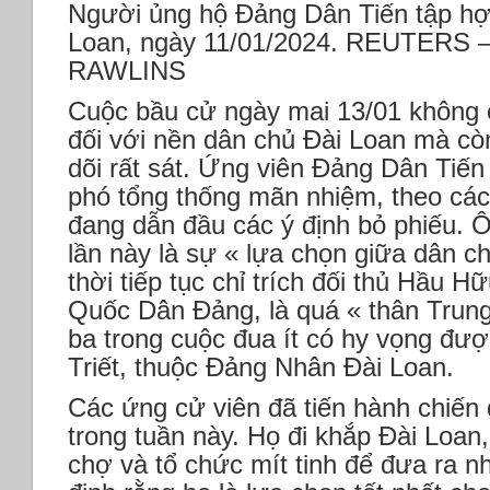
Người ủng hộ Đảng Dân Tiến tập hợp
Loan, ngày 11/01/2024. REUTERS
RAWLINS
Cuộc bầu cử ngày mai 13/01 không c
đối với nền dân chủ Đài Loan mà cò
dõi rất sát. Ứng viên Đảng Dân Tiế
phó tổng thống mãn nhiệm, theo các
đang dẫn đầu các ý định bỏ phiếu. 
lần này là sự « lựa chọn giữa dân c
thời tiếp tục chỉ trích đối thủ Hầu H
Quốc Dân Đảng, là quá « thân Trun
ba trong cuộc đua ít có hy vọng đư
Triết, thuộc Đảng Nhân Đài Loan.
Các ứng cử viên đã tiến hành chiến 
trong tuần này. Họ đi khắp Đài Loan
chợ và tổ chức mít tinh để đưa ra 