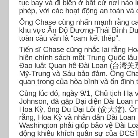
tục bay và đi biển ở bất cứ nơi nào 
phép, với các hoạt động an toàn và 
Ông Chase cũng nhấn mạnh rằng ca
khu vực Ấn Độ Dương-Thái Bình Dư
toàn cầu vẫn là “cam kết thép”.
Tiến sĩ Chase cũng nhắc lại rằng H
hiện chính sách một Trung Quốc lâu
Đạo luật Quan hệ Đài Loan (台湾关
Mỹ-Trung và Sáu bảo đảm. Ông Chas
quan trọng của hòa bình và ổn định 
Cùng lúc đó, ngày 9/1, Chủ tịch Hạ 
Johnson, đã gặp Đại diện Đài Loan 
Hoa Kỳ, ông Du Đại Lôi (俞大㵢). Ôn
rằng, Hoa Kỳ và nhân dân Đài Loan 
Washington phải giúp bảo vệ Đài Lo
động khiêu khích quân sự của ĐCS