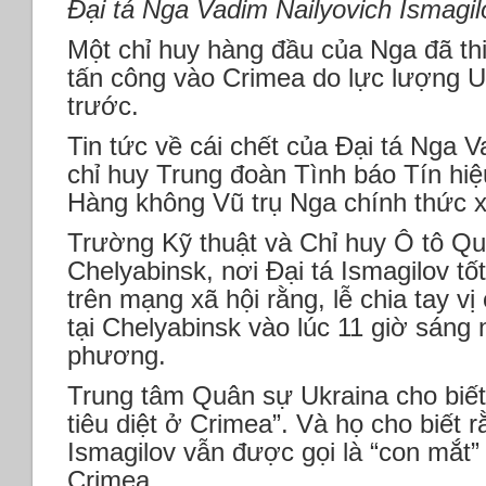
Đại tá Nga Vadim Nailyovich Ismagilo
Một chỉ huy hàng đầu của Nga đã th
tấn công vào Crimea do lực lượng Uk
trước.
Tin tức về cái chết của Đại tá Nga V
chỉ huy Trung đoàn Tình báo Tín hiệ
Hàng không Vũ trụ Nga chính thức 
Trường Kỹ thuật và Chỉ huy Ô tô Q
Chelyabinsk, nơi Đại tá Ismagilov tốt
trên mạng xã hội rằng, lễ chia tay vị
tại Chelyabinsk vào lúc 11 giờ sáng
phương.
Trung tâm Quân sự Ukraina cho biết,
tiêu diệt ở Crimea”. Và họ cho biết 
Ismagilov vẫn được gọi là “con mắt
Crimea.