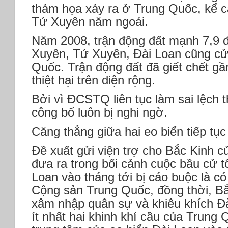
thảm họa xảy ra ở Trung Quốc, kể cả
Tứ Xuyên năm ngoái.
Năm 2008, trận động đất mạnh 7,9 đ
Xuyên, Tứ Xuyên, Đài Loan cũng cử 
Quốc. Trận động đất đã giết chết g
thiệt hại trên diện rộng.
Bởi vì ĐCSTQ liên tục làm sai lệch 
công bố luôn bị nghi ngờ.
Căng thẳng giữa hai eo biển tiếp tục
Đề xuất gửi viện trợ cho Bắc Kinh 
đưa ra trong bối cảnh cuộc bầu cử t
Loan vào tháng tới bị cáo buộc là c
Cộng sản Trung Quốc, đồng thời, B
xâm nhập quân sự và khiêu khích Đà
ít nhất hai khinh khí cầu của Trun