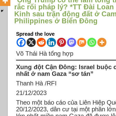
*Ông Trump có thể làm tổng t
rắc rối pháp lý? *TT Đài Loan
Kinh sau trận động đất ở Ca
Philippines ở Biển Đông
Spread the love
Võ Thái Hà tổng hợp
Xung đột Cận Đông: Israel buộc 
nhất ở nam Gaza “sơ tán”
Thanh Hà /RFI
21/12/2023
Theo một báo cáo của Liên Hiệp Qu
20/12/2023, dân cư tại một phần lớ
lớn nhất miền nam Gaza đã được lện