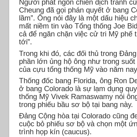
Người phát ngôn chiến dịch tranh c
Cheung đã gọi phán quyết ở bang Co
lầm”. Ông nói đây là một dấu hiệu c
mất niềm tin vào Tổng thống Joe Bid
cả để ngăn chặn việc cử tri Mỹ phế 
tới”.
Trong khi đó, các đối thủ trong Đả
phần lớn ủng hộ ông như trong suốt 
của cựu tổng thống Mỹ vào năm nay
Thống đốc bang Florida, ông Ron DeS
ở bang Colorado là sự lạm dụng quy
thống Mỹ Vivek Ramaswamy nói ông
trong phiếu bầu sơ bộ tại bang này.
Đảng Cộng hòa tại Colorado cũng đ
cuộc bỏ phiếu sơ bộ và chọn một ứn
trình họp kín (caucus).