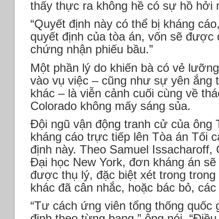
thấy thực ra không hề có sự hồ hởi 
“Quyết định này có thể bị kháng cáo,”
quyết định của tòa án, vốn sẽ được 
chứng nhận phiếu bầu.”
Một phần lý do khiến bà có vẻ lưỡng
vào vụ việc – cũng như sự yên ắng 
khác – là viễn cảnh cuối cùng về thá
Colorado không mấy sáng sủa.
Đội ngũ vận động tranh cử của ông 
kháng cáo trực tiếp lên Tòa án Tối 
định này. Theo Samuel Issacharoff, G
Đại học New York, đơn kháng án sẽ
được thụ lý, đặc biệt xét trong tron
khác đã cân nhắc, hoặc bác bỏ, các 
“Tư cách ứng viên tổng thống quốc 
định theo từng bang,” ông nói. “Điều