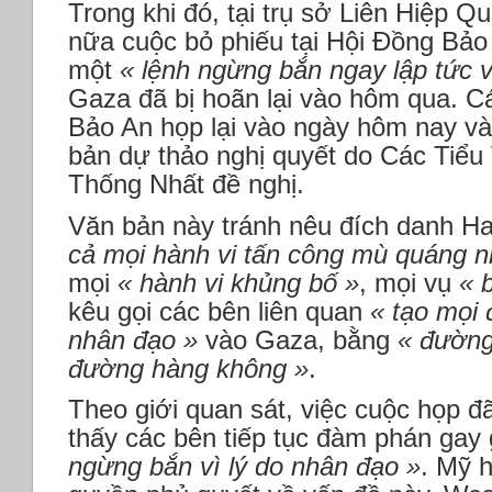
Trong khi đó, tại trụ sở Liên Hiệp 
nữa cuộc bỏ phiếu tại Hội Đồng Bảo
một
« lệnh ngừng bắn ngay lập tức v
Gaza đã bị hoãn lại vào hôm qua. C
Bảo An họp lại vào ngày hôm nay và
bản dự thảo nghị quyết do Các Tiể
Thống Nhất đề nghị.
Văn bản này tránh nêu đích danh H
cả mọi hành vi tấn công mù quáng 
mọi
« hành vi khủng bố »
, mọi vụ
« b
kêu gọi các bên liên quan
« tạo mọi 
nhân đạo »
vào Gaza, bằng
« đường
đường hàng không »
.
Theo giới quan sát, việc cuộc họp đã 
thấy các bên tiếp tục đàm phán gay
ngừng bắn vì lý do nhân đạo »
. Mỹ 