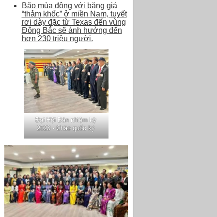
Bão mùa đông với băng giá
“thảm khốc” ở miền Nam, tuyết
rơi dày đặc từ Texas đến vùng
Đông Bắc sẽ ảnh hưởng đến
hơn 230 triệu người.
Đại Hội Bán nhiệm kỳ
2023 - Chào quốc kỳ