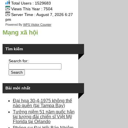
Total Users : 1529683
Views This Year : 7504
Server Time : August 7, 2026 6:27
pm
Powered By
WPS Visitor Counter
Mạng xã hội
Tìm kiếm
Search for:
Bài mới nhất
Đại họa 30-4-1975 không thể
nào quên (tại Tampa Bay)
Tưởng niệm 51 năm quốc hận
tại tượng đài chiến sĩ Việt Mỹ
Florida tại Orlando
Phóng sự Đại Hội Bán Nhiệm