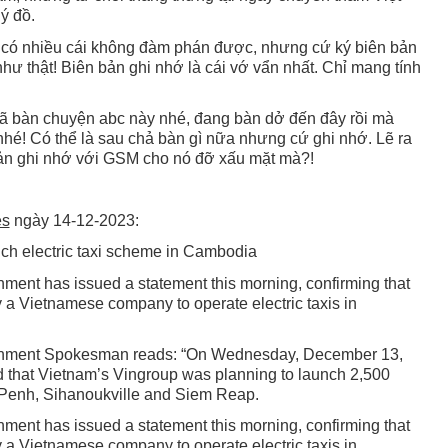
ý đồ.
 có nhiều cái không đàm phán được, nhưng cứ ký biên bản
ư thật! Biên bản ghi nhớ là cái vớ vẩn nhất. Chỉ mang tính
đã bàn chuyện abc này nhé, đang bàn dở đến đây rồi mà
nhé! Có thể là sau chả bàn gì nữa nhưng cứ ghi nhớ. Lẽ ra
ản ghi nhớ với GSM cho nó đỡ xấu mặt mà?!
es
ngày 14-12-2023:
ch electric taxi scheme in Cambodia
ent has issued a statement this morning, confirming that
a Vietnamese company to operate electric taxis in
ernment Spokesman reads: “On Wednesday, December 13,
d that Vietnam’s Vingroup was planning to launch 2,500
 Penh, Sihanoukville and Siem Reap.
ent has issued a statement this morning, confirming that
a Vietnamese company to operate electric taxis in