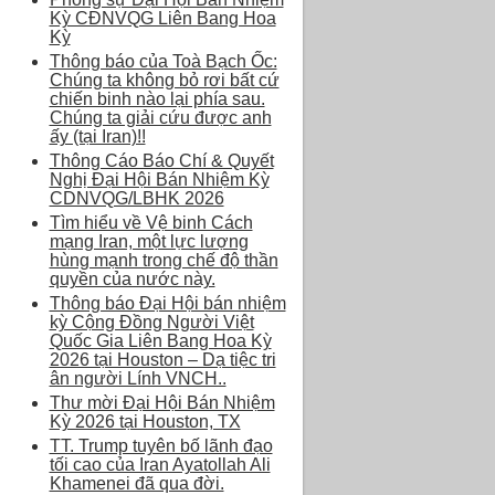
Kỳ CĐNVQG Liên Bang Hoa
Kỳ
Thông báo của Toà Bạch Ốc:
Chúng ta không bỏ rơi bất cứ
chiến binh nào lại phía sau.
Chúng ta giải cứu được anh
ấy (tại Iran)!!
Thông Cáo Báo Chí & Quyết
Nghị Đại Hội Bán Nhiệm Kỳ
CDNVQG/LBHK 2026
Tìm hiểu về Vệ binh Cách
mạng Iran, một lực lượng
hùng mạnh trong chế độ thần
quyền của nước này.
Thông báo Đại Hội bán nhiệm
kỳ Cộng Đồng Người Việt
Quốc Gia Liên Bang Hoa Kỳ
2026 tại Houston – Dạ tiệc tri
ân người Lính VNCH..
Thư mời Đại Hội Bán Nhiệm
Kỳ 2026 tại Houston, TX
TT. Trump tuyên bố lãnh đạo
tối cao của Iran Ayatollah Ali
Khamenei đã qua đời.