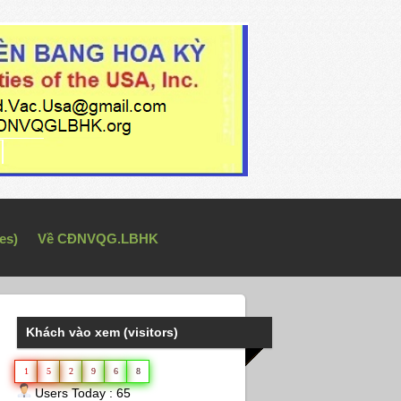
es)
Về CĐNVQG.LBHK
Khách vào xem (visitors)
1
5
2
9
6
8
Users Today : 65