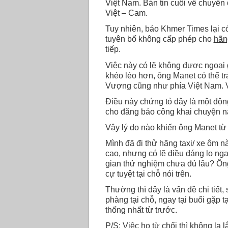
Việt Nam. Bản tin cuối về chuyến 
Việt – Cam.
Tuy nhiên, báo Khmer Times lại có
tuyên bố không cấp phép cho
hãn
tiếp.
Việc này có lẽ không được ngoại 
khéo léo hơn, ông Manet có thể trả
Vượng cũng như phía Việt Nam. Vì
Điều này chứng tỏ đây là một động t
cho đăng báo công khai chuyện n
Vậy lý do nào khiến ông Manet t
Mình đã đi thử hãng taxi/ xe ôm n
cao, nhưng có lẽ điều đáng lo ngại
gian thử nghiệm chưa đủ lâu? Ông
cự tuyệt tại chỗ nói trên.
Thường thì đây là vấn đề chi tiết
phàng tại chỗ, ngay tại buổi gặp 
thống nhất từ trước.
P/S: Việc họ từ chối thì không lạ