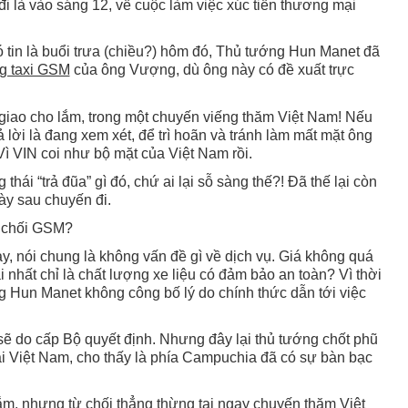
đi là vào sáng 12, về cuộc làm việc xúc tiến thương mại
 tin là buổi trưa (chiều?) hôm đó, Thủ tướng Hun Manet đã
g taxi GSM
của ông Vượng, dù ông này có đề xuất trực
giao cho lắm, trong một chuyến viếng thăm Việt Nam! Nếu
 lời là đang xem xét, để trì hoãn và tránh làm mất mặt ông
 VIN coi như bộ mặt của Việt Nam rồi.
hái “trả đũa” gì đó, chứ ai lại sỗ sàng thế?! Đã thế lại còn
ày sau chuyến đi.
ừ chối GSM?
ày, nói chung là không vấn đề gì về dịch vụ. Giá không quá
 nhất chỉ là chất lượng xe liệu có đảm bảo an toàn? Vì thời
 Hun Manet không công bố lý do chính thức dẫn tới việc
, sẽ do cấp Bộ quyết định. Nhưng đây lại thủ tướng chốt phũ
tại Việt Nam, cho thấy là phía Campuchia đã có sự bàn bạc
 lắm, nhưng từ chối thẳng thừng tại ngay chuyến thăm Việt