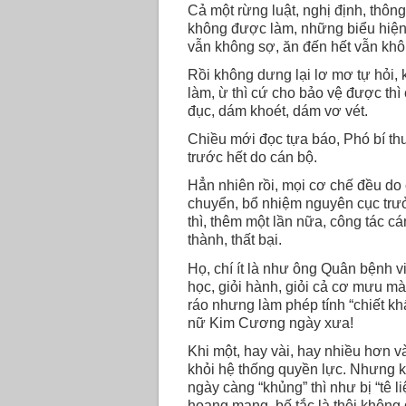
Cả một rừng luật, nghị định, thông
không được làm, những biểu hiện 
vẫn không sợ, ăn đến hết vẫn kh
Rồi không dưng lại lơ mơ tự hỏi, 
làm, ừ thì cứ cho bảo vệ được th
đục, dám khoét, dám vơ vét.
Chiều mới đọc tựa báo, Phó bí t
trước hết do cán bộ.
Hẳn nhiên rồi, mọi cơ chế đều do 
chuyển, bổ nhiệm nguyên cục trưở
thì, thêm một lần nữa, công tác cá
thành, thất bại.
Họ, chí ít là như ông Quân bệnh v
học, giỏi hành, giỏi cả cơ mưu mà
ráo nhưng làm phép tính “chiết k
nữ Kim Cương ngày xưa!
Khi một, hay vài, hay nhiều hơn và
khỏi hệ thống quyền lực. Nhưng k
ngày càng “khủng” thì như bị “tê 
hoang mang, bế tắc là thôi không