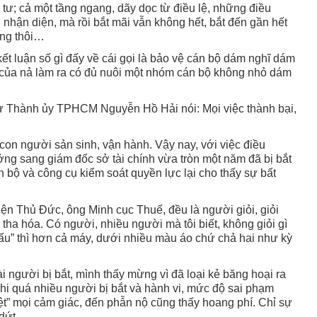
 tư; cả một tầng ngang, dãy dọc từ điều lệ, những điều
nhận diện, mà rồi bắt mãi vẫn không hết, bắt đến gần hết
ông thôi…
kết luận số gì đấy về cái gọi là bảo vệ cán bộ dám nghĩ dám
ì của nả làm ra có đủ nuôi một nhóm cán bộ không nhỏ dám
hư Thành ủy TPHCM Nguyễn Hồ Hải nói: Mọi việc thành bại,
con người sản sinh, vận hành. Vậy nay, với việc điều
ng sang giám đốc sở tài chính vừa tròn một năm đã bị bắt
n bộ và công cụ kiểm soát quyền lực lại cho thấy sự bất
iện Thủ Đức, ông Minh cục Thuế, đều là người giỏi, giỏi
 tha hóa. Có người, nhiều người mà tôi biết, không giỏi gì
hấu” thì hơn cả máy, dưới nhiều màu áo chứ chả hai như kỳ
i người bị bắt, mình thấy mừng vì đã loại kẻ băng hoại ra
hi quá nhiều người bị bắt và hành vi, mức độ sai phạm
liệt” mọi cảm giác, đến phẫn nộ cũng thấy hoang phí. Chỉ sự
 dứt…