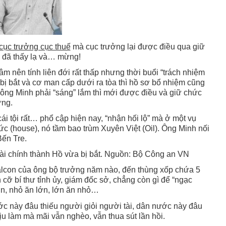
cục trưởng cục thuế
mà cục trưởng lại được điều qua giữ
h đã thấy lạ và… mừng!
âm nên tính liên đới rất thấp nhưng thời buổi “trách nhiệm
bị bắt và cơ man cấp dưới ra tòa thì hồ sơ bổ nhiệm cũng
ng Minh phải “sáng” lắm thì mới được điều và giữ chức
ừng.
ái tội rất… phổ cập hiện nay, “nhận hối lộ” mà ở một vụ
 (house), nó tầm bao trùm Xuyên Việt (Oil). Ông Minh nối
Bến Tre.
ài chính thành Hồ vừa bị bắt. Nguồn: Bộ Công an VN
balcon của ông bộ trưởng năm nào, đến thùng xốp chứa 5
n cỡ bí thư tỉnh ủy, giám đốc sở, chẳng còn gì để “ngạc
ớn, nhỏ ăn lớn, lớn ăn nhỏ…
ớc này đâu thiếu người giỏi người tài, dân nước này đâu
ịu làm mà mãi vẫn nghèo, vẫn thua sút lần hồi.