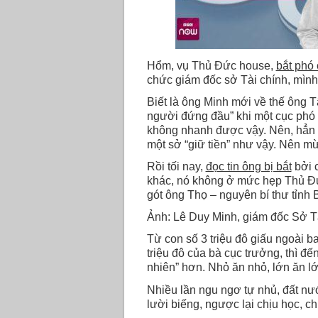
Hổm, vụ Thủ Đức house,
bắt phó 
chức giám đốc sở Tài chính, mìn
Biết là ông Minh mới về thế ông T
người đứng đầu” khi một cục phó 
không nhanh được vậy. Nên, hẳn ô
một sở “giữ tiền” như vậy. Nên m
Rồi tối nay,
đọc tin ông bị bắt
bởi c
khác, nó không ở mức hẹp Thủ Đức
gót ông Thọ – nguyên bí thư tỉnh 
Ảnh: Lê Duy Minh, giám đốc Sở T
Từ con số 3 triệu đô giấu ngoài 
triệu đô của bà cục trưởng, thì đế
nhiên” hơn. Nhỏ ăn nhỏ, lớn ăn l
Nhiều lần ngu ngơ tự nhủ, đất nư
lười biếng, ngược lại chịu học, ch