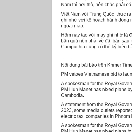
Nam thì hơi thô, nên chắc phải có 
Việt Nam với Trung Quốc thực ra
ghi nhớ với kế hoạch hành động nh
ngoại giao.
Hôm nay tao với mày ghi nhớ là 
bận quá nên phải về đã, bàn sau 
Campuchia cũng có thể ký biên b
_____
Nội dung
bài báo trên Khmer Tim
PM vetoes Vietnamese bid to laun
A spokesman for the Royal Governm
PM Hun Manet has nixed plans by 
Cambodia.
A statement from the Royal Gov
2023, some media outlets reporte
electric taxi companies in Phnom
A spokesman for the Royal Governm
PM Hun Manet has nixed plans by 