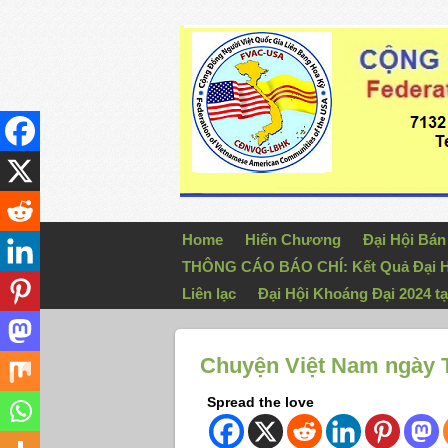
Home
Hiến Chương
Đại Hội Bá
THÔNG CÁO BÁO CHÍ: Kết Quả Đại H
Liên lạc
Đại Hội Khoáng Đại 2024 tạ
Chuyện Việt Nam ngày T
Spread the love