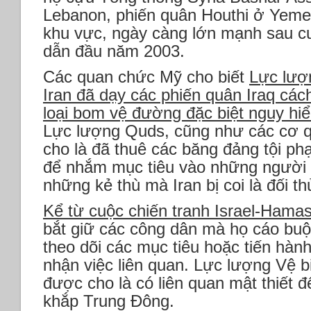
Lebanon, phiến quân Houthi ở Yeme
khu vực, ngày càng lớn mạnh sau c
dẫn đầu năm 2003.
Các quan chức Mỹ cho biết
Lực lượ
Iran đã dạy các phiến quân Iraq các
loại bom vệ đường đặc biệt nguy hi
Lực lượng Quds, cũng như các cơ q
cho là đã thuê các băng đảng tội p
để nhắm mục tiêu vào những người bấ
những kẻ thù mà Iran bị coi là đối t
Kể từ cuộc chiến tranh Israel-Hama
bắt giữ các công dân mà họ cáo buộ
theo dõi các mục tiêu hoặc tiến hành
nhận việc liên quan. Lực lượng Vệ 
được cho là có liên quan mật thiết 
khắp Trung Đông.