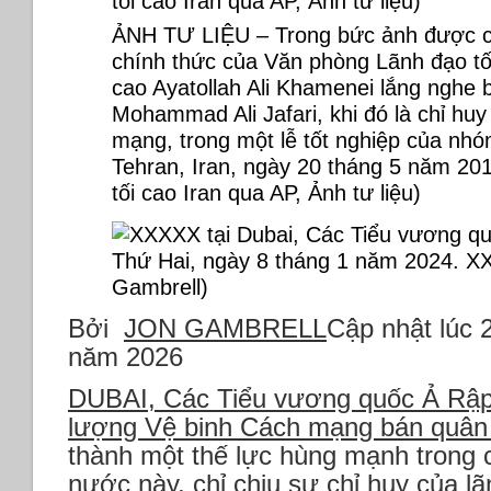
ẢNH TƯ LIỆU – Trong bức ảnh được c
chính thức của Văn phòng Lãnh đạo tối
cao Ayatollah Ali Khamenei lắng nghe b
Mohammad Ali Jafari, khi đó là chỉ hu
mạng, trong một lễ tốt nghiệp của nhóm
Tehran, Iran, ngày 20 tháng 5 năm 20
tối cao Iran qua AP, Ảnh tư liệu)
Bởi
JON GAMBRELL
Cập nhật lúc 
năm 2026
DUBAI, Các Tiểu vương quốc Ả Rập
lượng Vệ binh Cách mạng bán quân
thành một thế lực hùng mạnh trong 
nước này, chỉ chịu sự chỉ huy của lã