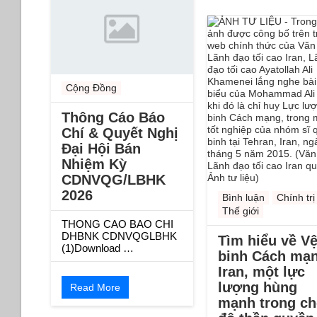
Cộng Đồng
Thông Cáo Báo
Chí & Quyết Nghị
Đại Hội Bán
Nhiệm Kỳ
CDNVQG/LBHK
2026
Bình luận
Chính trị
Thế giới
THONG CAO BAO CHI
DHBNK CDNVQGLBHK
Tìm hiểu về V
(1)Download …
binh Cách mạ
Iran, một lực
lượng hùng
Read More
mạnh trong ch