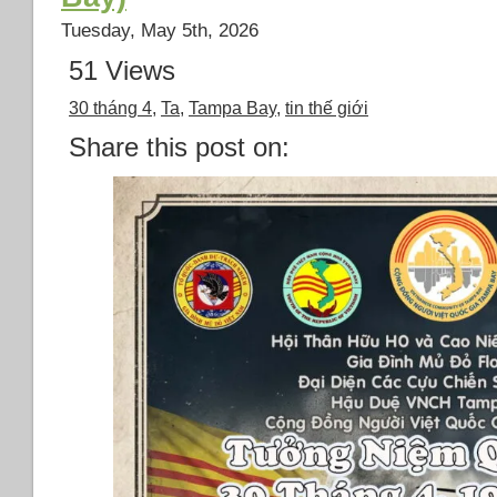
Tuesday, May 5th, 2026
51 Views
30 tháng 4
,
Ta
,
Tampa Bay
,
tin thế giới
Share this post on: