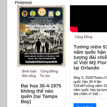
Pinterest
Cộng Đồng
Tưởng niệm 5
năm quốc hận 
tượng đài chi
sĩ Việt Mỹ Flor
tại Orlando
Bình luận
Cộng Đồng
Đời sống
Tin tức
May 5, 2026Thoisu 0
quốc hận 30-4 lần
Đại họa 30-4-1975
51EditTưởng niệm 5
năm quốc hận tại tư
không thể nào
đài chiến sĩ Việt …
quên (tại Tampa
Bay)
Read More