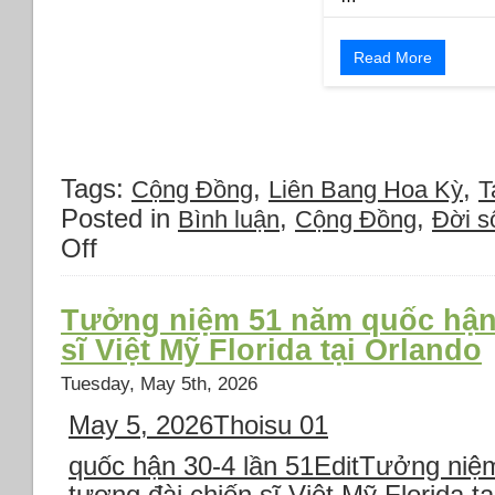
Read More
Tags:
,
,
Cộng Đồng
Liên Bang Hoa Kỳ
T
Posted in
,
,
Bình luận
Cộng Đồng
Đời s
Off
on
Đại
họa
30-
Tưởng niệm 51 năm quốc hận 
4-
sĩ Việt Mỹ Florida tại Orlando
1975
không
Tuesday, May 5th, 2026
thể
May 5, 2026
Thoisu 01
nào
quên
quốc hận 30-4 lần 51
EditTưởng niệm
(tại
Tampa
tượng đài chiến sĩ Việt Mỹ Florida t