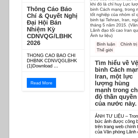
Thông Cáo Báo
Chí & Quyết Nghị
Đại Hội Bán
Nhiệm Kỳ
CDNVQG/LBHK
2026
Bình luận
Chính trị
Thế giới
THONG CAO BAO CHI
DHBNK CDNVQGLBHK
Tìm hiểu về V
(1)Download …
binh Cách mạ
Iran, một lực
lượng hùng
Read More
mạnh trong ch
độ thần quyền
của nước này.
ẢNH TƯ LIỆU – Tron
bức ảnh được công 
trên trang web chính 
của Văn phòng Lãnh 
…