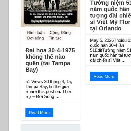
Tưởng niệm 5
năm quốc hận 
tượng đài chi
sĩ Việt Mỹ Flor
tại Orlando
Bình luận
Cộng Đồng
Đời sống
Tin tức
May 5, 2026Thoisu 0
quốc hận 30-4 lần
Đại họa 30-4-1975
51EditTưởng niệm 5
năm quốc hận tại tư
không thể nào
đài chiến sĩ Việt …
quên (tại Tampa
Bay)
Read More
51 Views 30 tháng 4, Ta,
Tampa Bay, tin thế giới
Share this post on: Thời
Sự – Đời Sống …
Read More