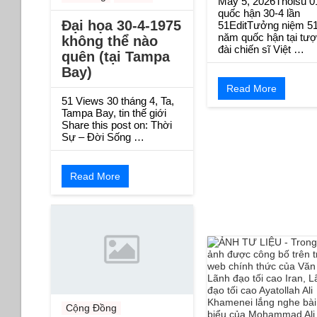
May 5, 2026Thoisu 0
quốc hận 30-4 lần
Đại họa 30-4-1975
51EditTưởng niệm 5
năm quốc hận tại tư
không thể nào
đài chiến sĩ Việt …
quên (tại Tampa
Bay)
Read More
51 Views 30 tháng 4, Ta,
Tampa Bay, tin thế giới
Share this post on: Thời
Sự – Đời Sống …
Read More
Cộng Đồng