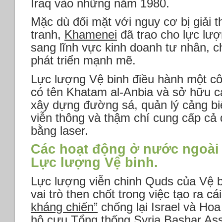
Iraq vào những năm 1980.
Mặc dù đối mặt với nguy cơ bị giải t
tranh,
Khamenei
đã trao cho lực lư
sang lĩnh vực kinh doanh tư nhân, 
phát triển mạnh mẽ.
Lực lượng Vệ binh điều hành một cô
có tên Khatam al-Anbia và sở hữu c
xây dựng đường sá, quản lý cảng bi
viễn thông và thậm chí cung cấp cả 
bằng laser.
Các hoạt động ở nước ngoài l
Lực lượng Vệ binh.
Lực lượng viễn chinh Quds của Vệ 
vai trò then chốt trong việc tạo ra c
kháng chiến”
chống lại Israel và Ho
hộ cựu Tổng thống Syria Bashar As