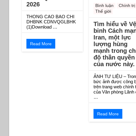
2026
Bình luận
Chính trị
Thế giới
THONG CAO BAO CHI
DHBNK CDNVQGLBHK
Tìm hiểu về V
(1)Download …
binh Cách mạ
Iran, một lực
lượng hùng
Read More
mạnh trong ch
độ thần quyền
của nước này.
ẢNH TƯ LIỆU – Tron
bức ảnh được công 
trên trang web chính 
của Văn phòng Lãnh 
…
Read More