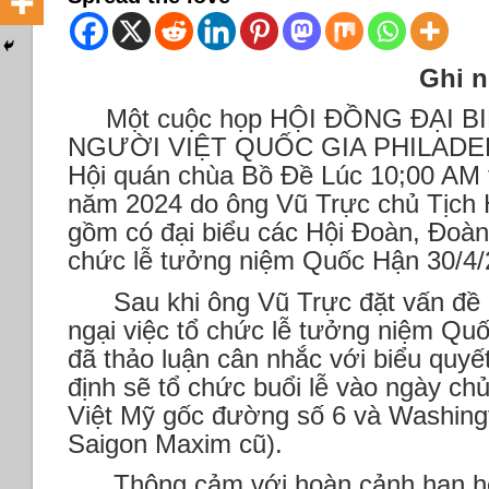
Ghi nhanh của 
Một cuộc họp HỘI ĐỒNG ĐẠI 
NGƯỜI VIỆT QUỐC GIA PHILADEL
Hội quán chùa Bồ Đề Lúc 10;00 AM 
năm 2024 do ông Vũ Trực chủ Tịch 
gồm có đại biểu các Hội Đoàn, Đoàn
chức lễ tưởng niệm Quốc Hận 30/4/
Sau khi ông Vũ Trực đặt vấn đề c
ngại việc tổ chức lễ tưởng niệm Quố
đã thảo luận cân nhắc với biểu quyết
định sẽ tổ chức buổi lễ vào ngày chủ
Việt Mỹ gốc đường số 6 và Washin
Saigon Maxim cũ).
Thông cảm với hoàn cảnh hạn hẹp