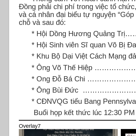
Đồng phải chi phí trong việc tổ chứ
và cá nhân đại biểu tự nguyện “Góp g
chỗ và sau đó:
* Hội Dồng Hương Quảng Trị
* Hội Sinh viên Sĩ quan Võ Bị Đ
* Khu Bộ Dại Việt Cách Mạng đ
* Ông Võ Thế Hiệp ……………
* Ong Đỗ Bá Chi …………………
* Ông Bùi Đức …………………
* CĐNVQG tiểu Bang Pennsyl
Buổi họp kết thức lúc 12:30 PM 
Overlay7