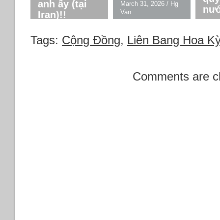
anh ấy (tại
March 31, 2026
/
Hg
nướ
Van
Iran)!!
March
April 5, 2026
/
Hg Van
Van
Tags:
Cộng Đồng
,
Liên Bang Hoa Ky
Comments are c