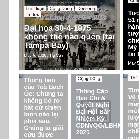
Cộn
Bình luận
Cộng Đồng
Đời sống
Tư
Tin tức
51 
Đại họa 30-4-1975
hận
tượ
không thể nào quên (tại
chi
Tampa Bay)
Mỹ 
tại
May 5, 2026
/
Hg Van
May 5
Bình
Cộng Đồng
Chín
Thế 
Cộng Đồng
Thông báo
của Toà Bạch
Tìm
Thông Cáo
Ốc: Chúng ta
Vệ 
Báo Chí &
không bỏ rơi
mạn
Quyết Nghị
bất cứ chiến
một
Đại Hội Bán
binh nào lại
lượ
Nhiệm Kỳ
phía sau.
mạn
CDNVQG/LBHK
Chúng ta giải
chế
2026
cứu được
quy