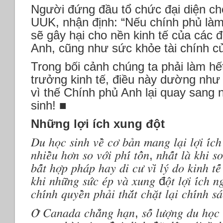
Người đứng đầu tổ chức đại diện ch
UUK, nhận định: “Nếu chính phủ là
sẽ gây hại cho nền kinh tế của các
Anh, cũng như sức khỏe tài chính c
Trong bối cảnh chúng ta phải làm hế
trưởng kinh tế, điều này dường như đ
vì thế Chính phủ Anh lại quay sang 
sinh! ■
Những lợi ích xung đột
𝐷𝑢 ℎ𝑜̣𝑐 𝑠𝑖𝑛ℎ 𝑣𝑒̂̀ 𝑐𝑜̛ 𝑏𝑎̉𝑛 𝑚𝑎𝑛𝑔 𝑙𝑎̣𝑖 𝑙𝑜̛̣𝑖 𝑖́
𝑛ℎ𝑖𝑒̂̀𝑢 ℎ𝑜̛𝑛 𝑠𝑜 𝑣𝑜̛́𝑖 𝑝ℎ𝑖́ 𝑡𝑜̂̉𝑛, 𝑛ℎ𝑎̂́𝑡 𝑙𝑎̀ 𝑘ℎ𝑖 𝑠𝑜
𝑏𝑎̂́𝑡 ℎ𝑜̛̣𝑝 𝑝ℎ𝑎́𝑝 ℎ𝑎𝑦 𝑑𝑖 𝑐𝑢̛ 𝑣𝑖̀ 𝑙𝑦́ 𝑑𝑜 𝑘𝑖𝑛ℎ 𝑡𝑒̂
𝑘ℎ𝑖 𝑛ℎ𝑢̛̃𝑛𝑔 𝑠𝑢̛́𝑐 𝑒́𝑝 𝑣𝑎̀ 𝑥𝑢𝑛𝑔 đ𝑜̣̂𝑡 𝑙𝑜̛̣𝑖 𝑖́𝑐ℎ 𝑛𝑔
𝑐ℎ𝑖́𝑛ℎ 𝑞𝑢𝑦𝑒̂̀𝑛 𝑝ℎ𝑎̉𝑖 𝑡ℎ𝑎̆́𝑡 𝑐ℎ𝑎̣̆𝑡 𝑙𝑎̣𝑖 𝑐ℎ𝑖́𝑛ℎ 𝑠
𝑂̛̉ 𝐶𝑎𝑛𝑎𝑑𝑎 𝑐ℎ𝑎̆̉𝑛𝑔 ℎ𝑎̣𝑛, 𝑠𝑜̂́ 𝑙𝑢̛𝑜̛̣𝑛𝑔 𝑑𝑢 ℎ𝑜̣𝑐 