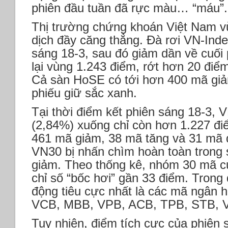
phiên đầu tuần đã rực màu… “máu”.
Thị trường chứng khoán Việt Nam vừ
dịch đầy căng thẳng. Đà rơi VN-Index
sáng 18-3, sau đó giảm dần về cuối 
lại vùng 1.243 điểm, rớt hơn 20 điểm
Cả sàn HoSE có tới hơn 400 mã giả
phiếu giữ sắc xanh.
Tại thời điểm kết phiên sáng 18-3, 
(2,84%) xuống chỉ còn hơn 1.227 đ
461 mã giảm, 38 mã tăng và 31 mã đ
VN30 bị nhấn chìm hoàn toàn trong 
giảm. Theo thống kê, nhóm 30 mã c
chỉ số “bốc hơi” gần 33 điểm. Trong
động tiêu cực nhất là các mã ngân
VCB, MBB, VPB, ACB, TPB, STB, V
Tuy nhiên, điểm tích cực của phiên 