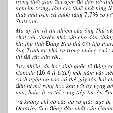
𝑡𝑟𝑜𝑛𝑔 𝑡ℎ𝑜̛̀𝑖 𝑔𝑖𝑎𝑛 đ𝑎̣𝑖 𝑑𝑖̣𝑐ℎ đ𝑎̃ 𝑑𝑎̂̃𝑛 𝑡𝑜̛́𝑖 𝑡𝑖̀𝑛
𝑛𝑔ℎ𝑖𝑒̂𝑚 𝑡𝑟𝑜̣𝑛𝑔, 𝑙𝑎̀𝑚 𝑔𝑖𝑎́ 𝑡ℎ𝑢𝑒̂ 𝑛ℎ𝑎̀ 𝑡𝑎̆𝑛
𝑡ℎ𝑢𝑒̂ 𝑛ℎ𝑎̀ 𝑡𝑟𝑒̂𝑛 𝑐𝑎̉ 𝑛𝑢̛𝑜̛́𝑐 𝑡𝑎̆𝑛𝑔 7,7% 𝑠𝑜 𝑣𝑜̛́
𝑆𝑡𝑎𝑡𝑠𝑐𝑎𝑛.
𝑀𝑎̀ 𝑢𝑦 𝑡𝑖́𝑛 𝑣𝑎̀ 𝑡𝑖́𝑛 𝑛ℎ𝑖𝑒̣̂𝑚 𝑐𝑢̉𝑎 𝑜̂𝑛𝑔 𝑇ℎ𝑢̉ 𝑡𝑢̛𝑜
𝑐ℎ𝑎̣̆𝑡 𝑣𝑜̛́𝑖 𝑐ℎ𝑢𝑦𝑒̣̂𝑛 𝑛ℎ𝑎̀ 𝑐𝑢̛̉𝑎 𝑐ℎ𝑜 𝑑𝑎̂𝑛 𝑐ℎ𝑢́𝑛
𝑘ℎ𝑖 𝑡ℎ𝑢̉ 𝑙𝑖̃𝑛ℎ Đ𝑎̉𝑛𝑔 𝐵𝑎̉𝑜 𝑡ℎ𝑢̉ đ𝑜̂́𝑖 𝑙𝑎̣̂𝑝 𝑃𝑖𝑒𝑟𝑟
𝑜̂𝑛𝑔 𝑇𝑟𝑢𝑑𝑒𝑎𝑢 𝑘ℎ𝑎́ 𝑥𝑎 𝑡𝑟𝑜𝑛𝑔 𝑛ℎ𝑢̛̃𝑛𝑔 𝑐𝑢𝑜̣̂𝑐 𝑡ℎ
𝑡ℎ𝑖̀ đ𝑎̃ 𝑟𝑎̂́𝑡 𝑔𝑎̂̀𝑛 𝑟𝑜̂̀𝑖.
𝑇𝑢𝑦 𝑛ℎ𝑖𝑒̂𝑛, 𝑑𝑢 ℎ𝑜̣𝑐 𝑠𝑖𝑛ℎ 𝑞𝑢𝑜̂́𝑐 𝑡𝑒̂́ đ𝑜́𝑛𝑔 𝑔
𝐶𝑎𝑛𝑎𝑑𝑎 (16,4 𝑡𝑖̉ 𝑈𝑆𝐷) 𝑚𝑜̂̃𝑖 𝑛𝑎̆𝑚 𝑣𝑎̀𝑜 𝑛𝑒̂̀𝑛 
𝑐𝑎́𝑐ℎ 𝑛𝑔𝑎̆𝑛 ℎ𝑜̣ 𝑣𝑎̀𝑜 𝑐𝑜́ 𝑡ℎ𝑒̂̉ 𝑔𝑎̂𝑦 𝑡𝑜̂̉𝑛 ℎ𝑎̣𝑖 𝑐ℎ𝑜
đ𝑎̂̀𝑢 𝑡𝑢̛ 𝑚𝑜̛̉ 𝑟𝑜̣̂𝑛𝑔 ℎ𝑜̣𝑐 𝑘ℎ𝑢 𝑣𝑜̛́𝑖 ℎ𝑦 𝑣𝑜̣𝑛𝑔 𝑑𝑜
𝑛𝑢̛̃𝑎, ℎ𝑜𝑎̣̆𝑐 𝑖́𝑡 𝑟𝑎 𝑡ℎ𝑖̀ 𝑐𝑢̃𝑛𝑔 𝑡𝑖𝑒̂́𝑝 𝑡𝑢̣𝑐 𝑜̂̉𝑛 đ𝑖̣
𝑉𝑎̀ 𝑘ℎ𝑜̂𝑛𝑔 𝑐ℎ𝑖̉ 𝑐𝑜́ 𝑐𝑎́𝑐 𝑐𝑜̛ 𝑠𝑜̛̉ 𝑔𝑖𝑎́𝑜 𝑑𝑢̣𝑐 𝑏𝑖̣ 𝑎
𝑂𝑛𝑡𝑎𝑟𝑖𝑜, 𝑡𝑖̉𝑛ℎ đ𝑜̂𝑛𝑔 𝑑𝑎̂𝑛 𝑛ℎ𝑎̂́𝑡 𝑐𝑢̉𝑎 𝐶𝑎𝑛𝑎𝑑