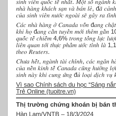
𝑠𝑖𝑛ℎ 𝑣𝑖𝑒̂𝑛 𝑞𝑢𝑜̂́𝑐 𝑡𝑒̂́ 𝑛ℎ𝑎̂́𝑡. 𝑀𝑜̣̂𝑡 𝑠𝑜̂́ 𝑛𝑔𝑎̀𝑛ℎ
𝑛ℎ𝑎̀ ℎ𝑎̀𝑛𝑔 𝑘ℎ𝑎́𝑐ℎ 𝑠𝑎̣𝑛 𝑣𝑎̀ 𝑏𝑎́𝑛 𝑙𝑒̉, đ𝑎̃ 𝑐𝑎̉𝑛ℎ 𝑏
𝑐𝑢̉𝑎 𝑠𝑖𝑛ℎ 𝑣𝑖𝑒̂𝑛 𝑛𝑢̛𝑜̛́𝑐 𝑛𝑔𝑜𝑎̀𝑖 𝑠𝑒̃ 𝑔𝑎̂𝑦 𝑟𝑎 𝑡𝑖̀
𝐶𝑎́𝑐 𝑛ℎ𝑎̀ ℎ𝑎̀𝑛𝑔 𝑜̛̉ 𝐶𝑎𝑛𝑎𝑑𝑎 𝑣𝑜̂́𝑛 đ𝑎𝑛𝑔 𝑐ℎ𝑎̣̂𝑡 𝑣𝑎
𝑘ℎ𝑖 ℎ𝑜̣ đ𝑎𝑛𝑔 𝑐𝑎̂̀𝑛 𝑡𝑢𝑦𝑒̂̉𝑛 𝑚𝑜̛́𝑖 𝑡ℎ𝑒̂𝑚 𝑔𝑎̂̀𝑛
𝑞𝑢𝑜̂́𝑐 𝑡𝑒̂́ 𝑐ℎ𝑖𝑒̂́𝑚 4,6% 𝑡𝑟𝑜𝑛𝑔 𝑡𝑜̂̉𝑛𝑔 𝑙𝑢̛̣𝑐 𝑙𝑢̛
𝑙𝑖𝑒̂𝑛 𝑞𝑢𝑎𝑛 𝑡𝑜̛́𝑖 𝑡ℎ𝑢̛̣𝑐 𝑝ℎ𝑎̂̉𝑚 𝑢̛𝑜̛́𝑐 𝑡𝑖́𝑛ℎ 𝑙𝑎̀ 
𝑡ℎ𝑒𝑜 𝑅𝑒𝑢𝑡𝑒𝑟𝑠.
𝐶ℎ𝑢̛𝑎 ℎ𝑒̂́𝑡, 𝑛𝑔𝑎̀𝑛ℎ 𝑡𝑎̀𝑖 𝑐ℎ𝑖́𝑛ℎ, 𝑐𝑎́𝑐 𝑛𝑔𝑎̂𝑛 ℎ𝑎̀
𝑐𝑢̉𝑎 𝑛𝑒̂̀𝑛 𝑘𝑖𝑛ℎ 𝑡𝑒̂́ 𝐶𝑎𝑛𝑎𝑑𝑎 𝑐𝑢̃𝑛𝑔 ℎ𝑢̛𝑜̛̉𝑛𝑔 𝑙𝑜̛̣𝑖 
𝑠𝑖𝑛ℎ 𝑛𝑎̀𝑦 𝑘ℎ𝑖 𝑐𝑢𝑛𝑔 𝑢̛́𝑛𝑔 đ𝑢̉ 𝑙𝑜𝑎̣𝑖 𝑑𝑖̣𝑐ℎ 𝑣
Vì sao Chính sách du học “Sáng nắn
Trẻ Online (tuoitre.vn)
Thị trường chứng khoán bị bán t
Hàn Lam/VNTB – 18/3/2024