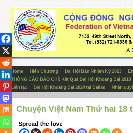
Home
Hiến Chương
Đại Hội Bán Nhiệm Kỳ 2023
En
THÔNG CÁO BÁO CHÍ: Kết Quả Đại Hội Khoáng Đại 2018
Liên lạc
Đại Hội Khoáng Đại 2024 tại Dallas
Nhân quy
Chuyện Việt Nam Thứ hai 18 
Spread the love