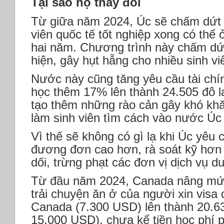
Tại sao họ thay đổi
Từ giữa năm 2024, Úc sẽ chấm dứt 
viên quốc tế tốt nghiệp xong có thể ở
hai năm. Chương trình này chấm dứ
hiện, gây hụt hẫng cho nhiều sinh vi
Nước này cũng tăng yêu cầu tài chín
học thêm 17% lên thành 24.505 đô l
tạo thêm những rào cản gây khó kh
làm sinh viên tìm cách vào nước Úc
Vì thế sẽ không có gì lạ khi Úc yêu 
đương đơn cao hơn, rà soát kỹ hơn 
dối, trừng phạt các đơn vị dịch vụ d
Từ đầu năm 2024, Canada nâng mức 
trải chuyện ăn ở của người xin visa 
Canada (7.300 USD) lên thành 20.6
15.000 USD), chưa kể tiền học phí p