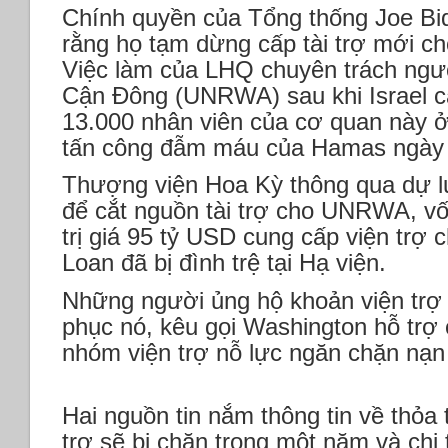
Chính quyền của Tổng thống Joe Bid
rằng họ tạm dừng cấp tài trợ mới c
Việc làm của LHQ chuyên trách ngườ
Cận Đông (UNRWA) sau khi Israel c
13.000 nhân viên của cơ quan này 
tấn công đẫm máu của Hamas ngày 
Thượng viện Hoa Kỳ thông qua dự l
để cắt nguồn tài trợ cho UNRWA, vố
trị giá 95 tỷ USD cung cấp viện trợ c
Loan đã bị đình trệ tại Hạ viện.
Những người ủng hộ khoản viện trợ
phục nó, kêu gọi Washington hỗ trợ 
nhóm viện trợ nỗ lực ngăn chặn nạn
Hai nguồn tin nắm thông tin về thỏa 
trợ sẽ bị chặn trong một năm và chi t