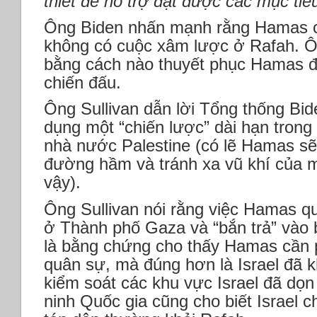
thiết để hỗ trợ đạt được các mục tiê
Ông Biden nhấn mạnh rằng Hamas có
không có cuộc xâm lược ở Rafah. Ôn
bằng cách nào thuyết phục Hamas 
chiến đấu.
Ông Sullivan dẫn lời Tổng thống Bide
dụng một “chiến lược” dài hạn tron
nhà nước Palestine (có lẽ Hamas sẽ b
đường hầm và tránh xa vũ khí của m
vậy).
Ông Sullivan nói rằng việc Hamas qu
ở Thành phố Gaza và “bắn trả” vào b
là bằng chứng cho thấy Hamas cần p
quân sự, mà đúng hơn là Israel đã 
kiểm soát các khu vực Israel đã dọ
ninh Quốc gia cũng cho biết Israel 