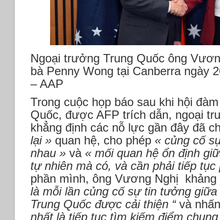
Ngoại trưởng Trung Quốc ông Vươn
bà Penny Wong tại Canberra ngày 
– AAP
Trong cuộc họp báo sau khi hội đàm
Quốc, được AFP trích dẫn, ngoại 
khẳng định các nỗ lực gần đây đã 
lại »
quan hệ, cho phép
« củng cố sự
nhau »
và
« mối quan hệ ổn định giữ
tự nhiên mà có, và cần phải tiếp tục
phần mình, ông Vương Nghị khảng
là mỗi lần củng cố sự tin tưởng giữ
Trung Quốc được cải thiện “
và nhấ
nhất là tiếp tục tìm kiếm điểm chung