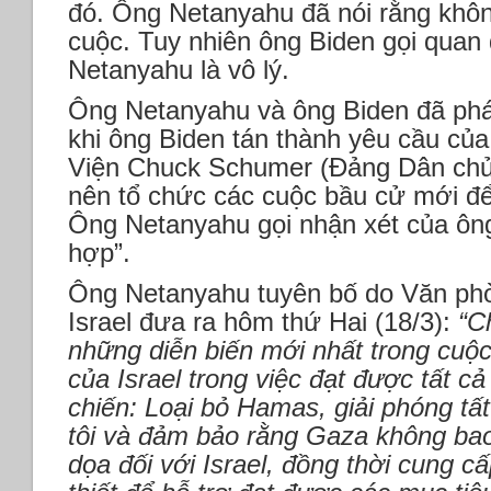
đó. Ông Netanyahu đã nói rằng khôn
cuộc. Tuy nhiên ông Biden gọi quan
Netanyahu là vô lý.
Ông Netanyahu và ông Biden đã phát
khi ông Biden tán thành yêu cầu c
Viện Chuck Schumer (Đảng Dân chủ,
nên tổ chức các cuộc bầu cử mới để
Ông Netanyahu gọi nhận xét của ôn
hợp”.
Ông Netanyahu tuyên bố do Văn ph
Israel đưa ra hôm thứ Hai (18/3):
“C
những diễn biến mới nhất trong cuộ
của Israel trong việc đạt được tất c
chiến: Loại bỏ Hamas, giải phóng tất
tôi và đảm bảo rằng Gaza không bao
dọa đối với Israel, đồng thời cung c