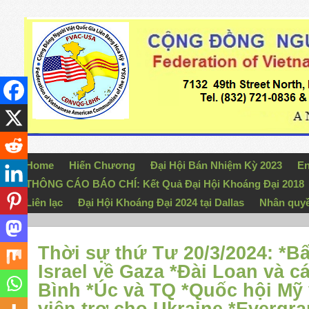
Home
Hiến Chương
Đại Hội Bán Nhiệm Kỳ 2023
En
THÔNG CÁO BÁO CHÍ: Kết Quả Đại Hội Khoáng Đại 2018
Liên lạc
Đại Hội Khoáng Đại 2024 tại Dallas
Nhân quy
Thời sự thứ Tư 20/3/2024: *B
Israel về Gaza *Đài Loan và 
Bình *Úc và TQ *Quốc hội M