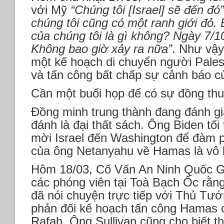
với Mỹ
“Chúng tôi [Israel] sẽ đến đó”
chúng tôi cũng có một ranh giới đỏ. 
của chúng tôi là gì không? Ngày 7/1
Không bao giờ xảy ra nữa”
. Như vậy
một kế hoạch di chuyển người Palest
và tấn công bất chấp sự cảnh báo c
Cần một buổi họp để có sự đồng thu
Đồng minh trung thành đang đánh gi
đánh là đại thất sách. Ông Biden tối 
mời Israel đến Washington để đàm p
của ông Netanyahu về Hamas là vô 
Hôm 18/03, Cố Vấn An Ninh Quốc Gia
các phóng viên tại Toà Bạch Ốc rằ
đã nói chuyện trực tiếp với Thủ Tư
phản đối kế hoạch tấn công Hamas c
Rafah. Ông Sullivan cũng cho biết 