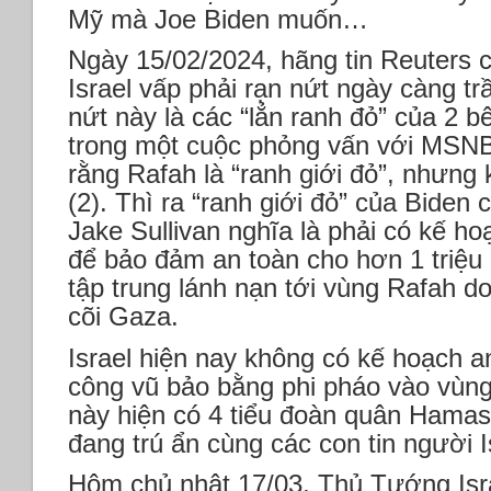
Mỹ mà Joe Biden muốn…
Ngày 15/02/2024, hãng tin Reuters 
Israel vấp phải rạn nứt ngày càng t
nứt này là các “lẳn ranh đỏ” của 2 b
trong một cuộc phỏng vấn với MSNB
rằng Rafah là “ranh giới đỏ”, nhưng k
(2). Thì ra “ranh giới đỏ” của Biden 
Jake Sullivan nghĩa là phải có kế ho
để bảo đảm an toàn cho hơn 1 triệu 
tập trung lánh nạn tới vùng Rafah do
cõi Gaza.
Israel hiện nay không có kế hoạch a
công vũ bảo bằng phi pháo vào vùng
này hiện có 4 tiểu đoàn quân Hamas
đang trú ẩn cùng các con tin người I
Hôm chủ nhật 17/03, Thủ Tướng Isr