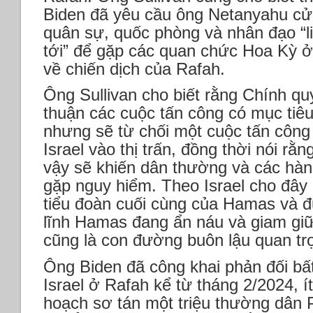
Biden đã yêu cầu ông Netanyahu c
quân sự, quốc phòng và nhân đạo “l
tới” để gặp các quan chức Hoa Kỳ 
về chiến dịch của Rafah.
Ông Sullivan cho biết rằng Chính qu
thuận các cuộc tấn công có mục tiêu
nhưng sẽ từ chối một cuộc tấn công
Israel vào thị trấn, đồng thời nói r
vậy sẽ khiến dân thường và các hàn
gặp nguy hiểm. Theo Israel cho đây 
tiểu đoàn cuối cùng của Hamas và đ
lĩnh Hamas đang ẩn náu và giam giữ 
cũng là con đường buôn lậu quan tr
Ông Biden đã công khai phản đối bấ
Israel ở Rafah kể từ tháng 2/2024, ít
hoạch sơ tán một triệu thường dân P