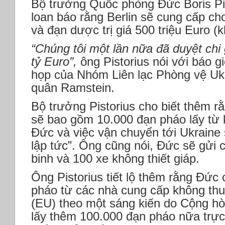
Bộ trưởng Quốc phòng Đức Boris Pis
loan báo rằng Berlin sẽ cung cấp cho
và đạn dược trị giá 500 triệu Euro (
“Chúng tôi một lần nữa đã duyệt chi g
tỷ Euro”,
ông Pistorius nói với báo g
họp của Nhóm Liên lạc Phòng vệ Uk
quân Ramstein.
Bộ trưởng Pistorius cho biết thêm rằ
sẽ bao gồm 10.000 đạn pháo lấy từ 
Đức và việc vận chuyển tới Ukraine
lập tức”. Ông cũng nói, Đức sẽ gửi 
binh và 100 xe không thiết giáp.
Ông Pistorius tiết lộ thêm rằng Đứ
pháo từ các nhà cung cấp không th
(EU) theo một sáng kiến do Cộng hò
lấy thêm 100.000 đạn pháo nữa trực