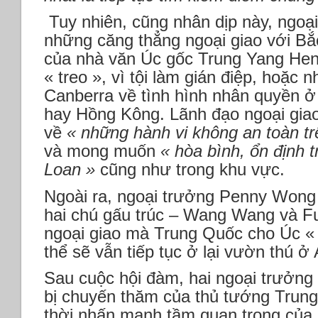
Tuy nhiên, cũng nhân dịp này, ngoạ
những căng thẳng ngoại giao với Bắ
của nhà văn Úc gốc Trung Yang Henj
« treo », vì tội làm gián điệp, hoặc
Canberra về tình hình nhân quyền 
hay Hồng Kông. Lãnh đạo ngoại giao
về
« những hành vi không an toàn tr
và mong muốn
« hòa bình, ổn định t
Loan »
cũng như trong khu vực.
Ngoài ra, ngoại trưởng Penny Wong
hai chú gấu trúc – Wang Wang và F
ngoại giao mà Trung Quốc cho Úc «
thể sẽ vẫn tiếp tục ở lại vườn thú ở 
Sau cuộc hội đàm, hai ngoại trưởng 
bị chuyến thăm của thủ tướng Trun
thời nhấn mạnh tầm quan trọng của 