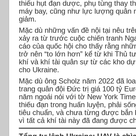
thiếu hụt đạn dược, phụ tùng thay th
máy bay, cũng như lực lượng quân n
giảm.
Mặc dù những vấn đề nội tại nêu tr
xảy ra từ trước cuộc chiến tranh Ng
cáo của quốc hội cho thấy rằng nhữ
trở nên “to lớn hơn” kể từ khi Thủ t
khí và khí tài quân sự từ các kho d
cho Ukraine.
Mặc dù ông Scholz năm 2022 đã loan
trang quân đội Đức trị giá 100 tỷ Eu
năm ngoái nói với tờ New York Time
thiếu đạn trong huấn luyện, phải sống
tiêu chuẩn, và chưa từng được bắn 
vì tất cả khí tài này đã đang được c