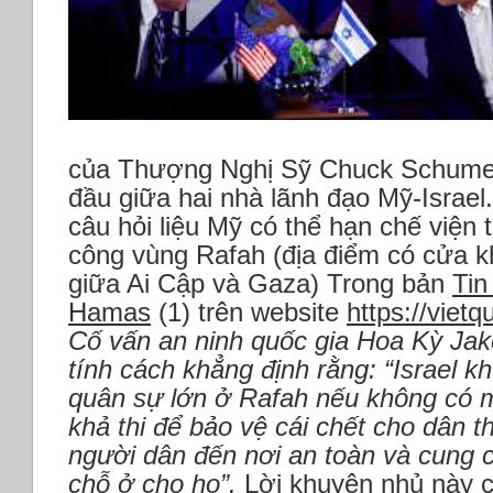
của Thượng Nghị Sỹ Chuck Schumer 
đầu giữa hai nhà lãnh đạo Mỹ-Israel
câu hỏi liệu Mỹ có thể hạn chế viện 
công vùng Rafah (địa điểm có cửa 
giữa Ai Cập và Gaza) Trong bản
Tin
Hamas
(1) trên website
https://vietq
Cố vấn an ninh quốc gia Hoa Kỳ Jak
tính cách khẳng định rằng:
“Israel k
quân sự lớn ở Rafah nếu không có m
khả thi để bảo vệ cái chết cho dân
người dân đến nơi an toàn và cung 
chỗ ở cho họ”.
Lời khuyên nhủ này c