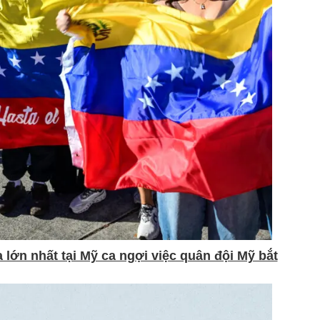
lớn nhất tại Mỹ ca ngợi việc quân đội Mỹ bắt