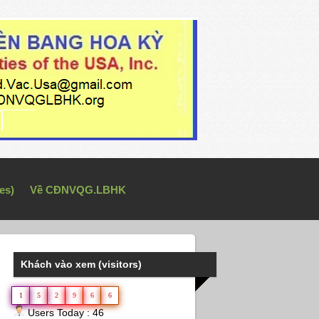
es)
Về CĐNVQG.LBHK
Khách vào xem (visitors)
1
5
2
9
6
6
Users Today : 46