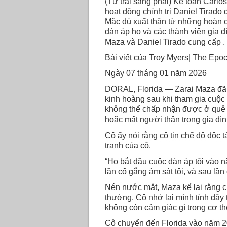
(Từ trái sang phải) Kế toán Carl
hoạt động chính trị Daniel Tirado
Mặc dù xuất thân từ những hoàn c
đàn áp họ và các thành viên gia đ
Maza và Daniel Tirado cung cấp .
Bài viết của
Troy Myers
| The Epo
Ngày 07 tháng 01 năm 2026
DORAL, Florida — Zarai Maza đã s
kinh hoàng sau khi tham gia cuộc
không thể chấp nhận được ở quê h
hoặc mất người thân trong gia đìn
Cô ấy nói rằng cô tin chế độ độc 
tranh của cô.
“Họ bắt đầu cuộc đàn áp tôi vào 
lần cố gắng ám sát tôi, và sau lần
Nén nước mắt, Maza kể lại rằng c
thường. Cô nhớ lại mình tỉnh dậy
không còn cảm giác gì trong cơ th
Cô chuyển đến Florida vào năm 2017