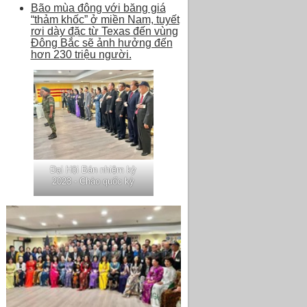
Bão mùa đông với băng giá
“thảm khốc” ở miền Nam, tuyết
rơi dày đặc từ Texas đến vùng
Đông Bắc sẽ ảnh hưởng đến
hơn 230 triệu người.
Đại Hội Bán nhiệm kỳ
2023 - Chào quốc kỳ