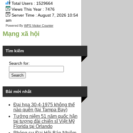
Total Users : 1529664
Views This Year : 7476
Server Time : August 7, 2026 10:54
am
Powered By
WPS Visitor Counter
Mạng xã hội
Tìm kiếm
Search for:
Bài mới nhất
Đại họa 30-4-1975 không thể
nào quên (tại Tampa Bay)
Tưởng niệm 51 năm quốc hận
tại tượng đài chiến sĩ Việt Mỹ
Florida tại Orlando
Phóng sự Đại Hội Bán Nhiệm