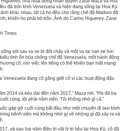
os Higuerey, nhà hoạt động nhân quyền Zarai Maza và nhà
 đều đã trốn khỏi Venezuela và hiện đang sống tại Hoa Kỳ.
ảnh khác nhau, tất cả họ đều cho rằng chế độ Maduro đã
ình, khiến họ phải bỏ trốn. Ảnh do Carlos Higuerey, Zarai
ch Times
ống sót sau vụ xe bị đốt cháy và một vụ tai nạn xe hơi
 biểu tình ôn hòa chống chế độ Venezuela, một hành động
ương cô, nơi việc lên tiếng có thể khiến bạn mất mạng
h.
tài Venezuela đang cố gắng giết cô vì các hoạt động đấu
năm 2014 và kéo dài đến năm 2017,” Maza nói. “Họ đã ba
 cuối cùng, tôi phải nằm viện. Tôi không nhớ gì cả.”
uộc gặp gỡ cuối cùng bắt đầu như một chuyến đi taxi bình
 trong bệnh viện mà không nhớ gì về những gì đã xảy ra và
ể.
, và sau hai năm điều trị vật lý trị liệu tại Hoa Kỳ, cô đã