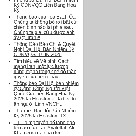
Kỳ CĐNVQG Liên Bang Hoa
Kỳ
Thông báo của Toà Bạch Ốc:
Chúng ta không bỏ rơi bất cứ
chiến binh nào lại phía sau.
Chúng ta giải cứu được anh
ấy (tại Iran)!!
Thông Cáo Báo Chí & Quyết
Nghị Đại Hội Bán Nhiệm Kỳ
CDNVQG/LBHK 2026
Tìm hiểu về Vệ binh Cách
mạng Iran, một lực lượng
hùng mạnh trong chế độ thần
quyền của nước này.
Thông báo Đại Hội bán nhiệm
kỳ Cộng Đồng Người Việt
Quốc Gia Liên Bang Hoa Kỳ
2026 tại Houston – Dạ tiệc tri
ân người Lính VNCH..
Thư mời Đại Hội Bán Nhiệm
Kỳ 2026 tại Houston, TX
TT. Trump tuyên bố lãnh đạo
tối cao của Iran Ayatollah Ali
Khamenei đã qua đời.