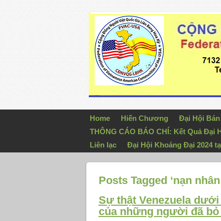
Home
Hiến Chương
Đại Hội Bá
THÔNG CÁO BÁO CHÍ: Kết Quả Đại H
Liên lạc
Đại Hội Khoáng Đại 2024 tạ
Posts Tagged ‘nạn nhân
Sự thật Venezuela dưới 
của những người đã bỏ 