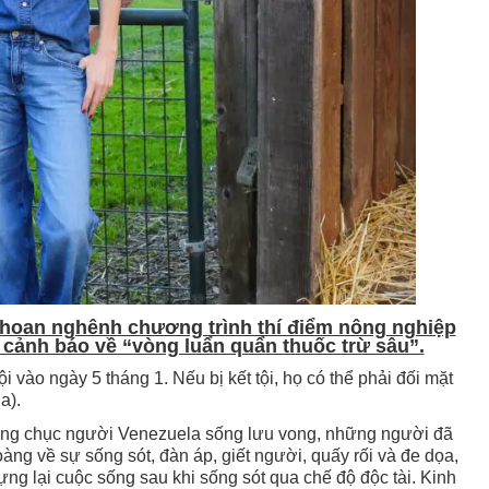
hoan nghênh chương trình thí điểm nông nghiệp
 cảnh báo về “vòng luẩn quẩn thuốc trừ sâu”.
 vào ngày 5 tháng 1. Nếu bị kết tội, họ có thể phải đối mặt
a).
ng chục người Venezuela sống lưu vong, những người đã
ng về sự sống sót, đàn áp, giết người, quấy rối và đe dọa,
ựng lại cuộc sống sau khi sống sót qua chế độ độc tài. Kinh