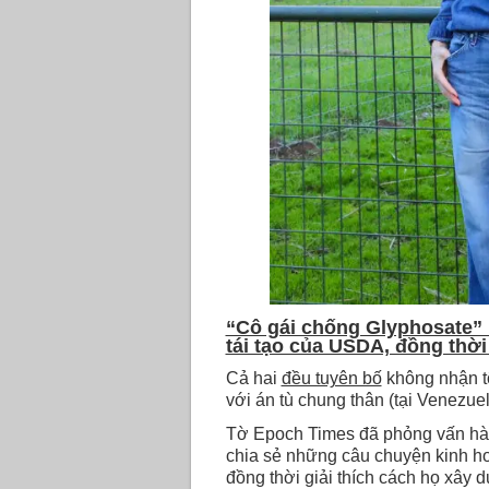
“Cô gái chống Glyphosate” 
tái tạo của USDA, đồng thời
Cả hai
đều tuyên bố
không nhận tội
với án tù chung thân (tại Venezuel
Tờ Epoch Times đã phỏng vấn hà
chia sẻ những câu chuyện kinh hoà
đồng thời giải thích cách họ xây d