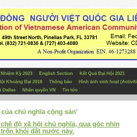
n Nhiệm Kỳ 2023
English Section
Kết Quả Đại Hội 2021
ội Khoáng Đại 2018
Thông báo
Hình ảnh sinh hoạt (Activiti
i Dallas
Nhân quyền VN
Tin tức
 của chủ nghĩa cộng sản’
chế độ xã hội chủ nghĩa, qua góc nhìn
trốn khỏi đất nước này.