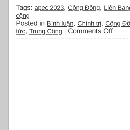
Tags:
,
,
apec 2023
Cộng Đồng
Liên Ban
cộng
Posted in
,
,
Bình luận
Chính trị
Cộng Đ
,
|
Comments Off
on
tức
Trung Cộng
Biểu
tình
chống
CSVN
Võ
Văn
Thưởng
và
TC
Tập
Cận
Bình
tại
diễn
đàn
APEC-
2023