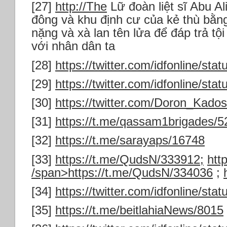
[27]
http://The
Lữ đoàn liệt sĩ Abu Al
đông và khu định cư của kẻ thù bằn
nặng và xà lan tên lửa để đáp trả tộ
với nhân dân ta
[28]
https://twitter.com/idfonline/s
[29]
https://twitter.com/idfonline/s
[30]
https://twitter.com/Doron_Kad
[31]
https://t.me/qassam1brigades/5
[32]
https://t.me/sarayaps/16748
[33]
https://t.me/QudsN/333912;
htt
/span>
https://t.me/QudsN/334036
;
[34]
https://twitter.com/idfonline/s
[35]
https://t.me/beitlahiaNews/8015