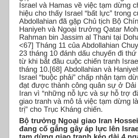
Israel và Hamas về việc tạm dừng c
hiệu cho thấy Israel “bất lực” trong 
Abdollahian đã gặp Chủ tịch Bộ Chín
Haniyeh và Ngoại trưởng Qatar Mo
Rahman bin Jassim al Thani tại Doh
<67] Tháng 11 của Abdollahian Chu
23 tháng 10 đánh dấu chuyến đi thứ 
từ khi bắt đầu cuộc chiến tranh Isr
tháng 10.[68] Abdollahian và Haniy
Israel “buộc phải” chấp nhận tạm dừ
đạt được thành công quân sự ở Dả
Iran vì “những nỗ lực và sự hỗ trợ đ
giao tranh và mô tả việc tạm dừng l
trị” cho Trục Kháng chiến.
Bộ trưởng Ngoại giao Iran Hosse
đang cố gắng gây áp lực lên Israe
tạm dừng giao tranh kéo dài 4 n