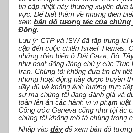
tin cập nhật này thường xuyên dựa t
vực. Để biết thêm về những diễn biế
xem
bản đồ tương tác của chúng t
Đông
.
Lưu ý: CTP và ISW đã tập trung lại 
cập đến cuộc chiến Israel–Hamas. 
những diễn biến ở Dải Gaza, Bờ Tây
như hoạt động đáng chú ý của Trục
Iran.
Chúng tôi không đưa tin chi tiết
những hoạt động này được truyền t
đầy đủ và không ảnh hưởng trực tiế
sự mà chúng tôi đang đánh giá và d
toàn lên án các hành vi vi phạm luật
Công ước Geneva cũng như tội ác ch
chúng tôi không mô tả chúng trong c
Nhấp vào
đây
để xem bản đồ tương