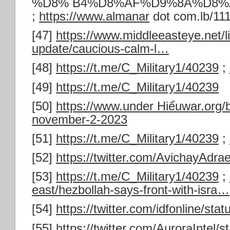
%D8% B4%D8%AF%D9%8A%D8%
;
https://www.almanar
dot com.lb/11
[47]
https://www.middleeasteye.net/li
update/caucious-calm-l…
[48]
https://t.me/C_Military1/40239
;
[49]
https://t.me/C_Military1/40239
[50]
https://www.under Hiểuwar.org/
november-2-2023
[51]
https://t.me/C_Military1/40239
;
[52]
https://twitter.com/AvichayAdr
[53]
https://t.me/C_Military1/40239
;
east/hezbollah-says-front-with-isra…
[54]
https://twitter.com/idfonline/s
[55]
https://twitter.com/AuroraInte