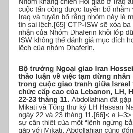
Nhóm kháng chiến Hồi giáo ở Iraq a
cuộc tấn công được tuyên bố nhằm 
Iraq và tuyên bố rằng nhóm này là 
tin sai lệch.[65] CTP-ISW sẽ xóa b
nhận của Nhóm Dhaferin khỏi lớp dữ
ISW không thể đánh giá mục đích ho
lệch của nhóm Dhaferin.
Bộ trưởng Ngoại giao Iran Hosse
thảo luận về việc tạm dừng nhân 
trong cuộc giao tranh giữa Israe
chức cấp cao của Lebanon, LH, 
22-23 tháng 11.
Abdollahian đã gặp
Mikati và Tổng thư ký LH Hassan Nas
ngày 22 và 23 tháng 11.[66]< a i=3
sự cần thiết của một “lệnh ngừng bắ
gặp với Mikati. Abdollahian cũng đó