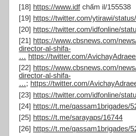
[18]
https://www.idf
chấm il/155538
[19]
https://twitter.com/ytirawi/sta
[20]
https://twitter.com/idfonline/s
[21]
https://www.cbsnews.com/news/is
director-al-shifa-
…
https://twitter.com/AvichayAdra
[22]
https://www.cbsnews.com/news/is
director-al-shifa-
…
;
https://twitter.com/AvichayAdr
[23]
https://twitter.com/idfonline/s
[24]
https://t.me/qassam1brigades/5
[25]
https://t.me/sarayaps/16744
[26]
https://t.me/qassam1brigades/5