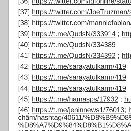
[36]
https://twitter.com/idfonline/s
[37]
https://twitter.com/JoeTruzma
[38]
https://twitter.com/manniefabi
[39]
https://t.me/QudsN/333914
;
ht
[40]
https://t.me/QudsN/334389
[41]
https://t.me/QudsN/334392
;
ht
[42]
https://t.me/sarayatulkarm/419
[43]
https://t.me/sarayatulkarm/419
[44]
https://t.me/sarayatulkarm/419
[45]
https://t.me/hamasps/17932
;
ht
[46]
https://t.me/jeninnews1/76013;
chấm/hashtag/40611/%D8%B9%D
%D8%A7%D9%84%D8%B1%D8%A