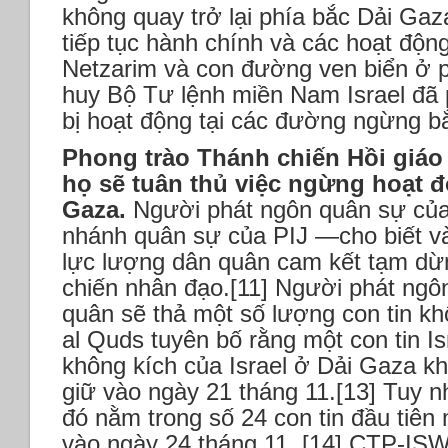
không quay trở lại phía bắc Dải Gaza
tiếp tục hành chính và các hoạt động
Netzarim và con đường ven biển ở p
huy Bộ Tư lệnh miền Nam Israel đã
bị hoạt động tại các đường ngừng b
Phong trào Thánh chiến Hồi giáo P
họ sẽ tuân thủ việc ngừng hoạt 
Gaza.
Người phát ngôn quân sự củ
nhánh quân sự của PIJ —cho biết và
lực lượng dân quân cam kết tạm dừn
chiến nhân đạo.[11] Người phát ngô
quân sẽ thả một số lượng con tin kh
al Quds tuyên bố rằng một con tin Is
không kích của Israel ở Dải Gaza kh
giữ vào ngày 21 tháng 11.[13] Tuy nh
đó nằm trong số 24 con tin đầu tiên
vào ngày 24 tháng 11. [14] CTP-ISW