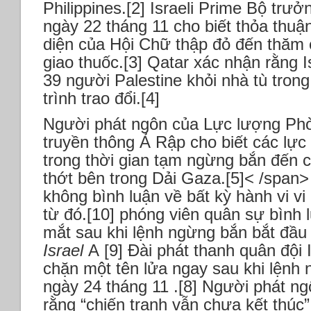
Philippines.[2] Israeli Prime Bộ tr
ngày 22 tháng 11 cho biết thỏa thuậ
diện của Hội Chữ thập đỏ đến thăm 
giao thuốc.[3] Qatar xác nhận rằng Is
39 người Palestine khỏi nhà tù tron
trình trao đổi.[4]
Người phát ngôn của Lực lượng Phòn
truyền thông Ả Rập cho biết các lực 
trong thời gian tạm ngừng bắn đến 
thớt bên trong Dải Gaza.[5]< /span
không bình luận về bất kỳ hành vi v
từ đó.[10] phóng viên quân sự bình 
mắt sau khi lệnh ngừng bắn bắt đầu l
Israel
A [9] Đài phát thanh quân đội I
chặn một tên lửa ngay sau khi lệnh 
ngày 24 tháng 11 .[8] Người phát n
rằng “chiến tranh vẫn chưa kết thú