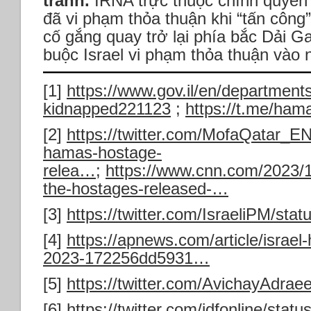
tranh.
IRNA trực thuộc chính quyền 
đã vi phạm thỏa thuận khi “tấn côn
cố gắng quay trở lại phía bắc Dải 
buộc Israel vi phạm thỏa thuận vào 
[1]
https://www.gov.il/en/department
kidnapped221123
;
https://t.me/ha
[2]
https://twitter.com/MofaQatar_
hamas-hostage-
relea…
;
https://www.cnn.com/2023/1
the-hostages-released-…
[3]
https://twitter.com/IsraeliPM/s
[4]
https://apnews.com/article/israe
2023-172256dd5931…
[5]
https://twitter.com/AvichayAdra
[6]
https://twitter.com/idfonline/st