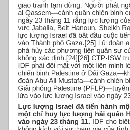
giao tranh tạm dừng. Người phát n
al Qassem—cánh quân chiến binh 
ngày 23 tháng 11 rằng lực lượng củ
vực Jabalia, Beit Hanoun, Sheikh R
lực lượng Israel đã bắt đầu cuộc ti
vào Thành phố Gaza.[25] Lữ đoàn a
phá hủy các phương tiện quân sự của
không xác định.[24][26] CTP-ISW tr
IDF phải đối mặt với một liên minh 
chiến binh Palestine ở Dải Gaza—k
đoàn Abu Ali Mustafa—cánh chiến b
Giải phóng Palestine (PFLP)—tuyên 
lửa vào lực lượng Israel vào ngày 2
Lực lượng Israel đã tiến hành mộ
một chỉ huy lực lượng hải quân
vào ngày 23 tháng 11.
IDF cho biết
không kích với sự tham gia của tình