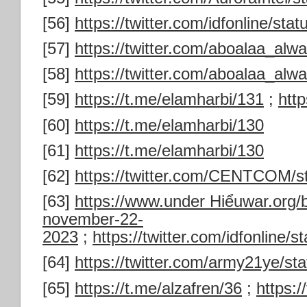
[56]
https://twitter.com/idfonline/s
[57]
https://twitter.com/aboalaa_al
[58]
https://twitter.com/aboalaa_al
[59]
https://t.me/elamharbi/131
;
htt
[60]
https://t.me/elamharbi/130
[61]
https://t.me/elamharbi/130
[62]
https://twitter.com/CENTCOM/
[63]
https://www.under Hiểuwar.org/
november-22-
2023
;
https://twitter.com/idfonlin
[64]
https://twitter.com/army21ye/
[65]
https://t.me/alzafren/36
;
https: