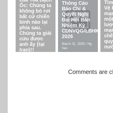
Tìm
Thông Cáo
Ốc: Chúng ta
Vệ 
Báo Chí &
không bỏ rơi
mạn
Quyết Nghị
bất cứ chiến
một
Đại Hội Bán
binh nào lại
lượ
Nhiệm Kỳ
phía sau.
mạn
CDNVQG/LBHK
Chúng ta giải
chế
2026
cứu được
quy
anh ấy (tại
March 31, 2026
/
Hg
nướ
Van
Iran)!!
March
April 5, 2026
/
Hg Van
Van
Comments are c