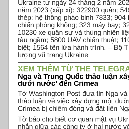
Ukraine từ ngày 24 tháng 2 năm 202
năm 2023 (xấp xỉ): 322900 quân; 54
thép; hệ thống pháo binh 7833; 904
chiến phòng không; 323 máy bay; 32
10230 xe quân sự và thùng nhiên liệ
tàu ngầm; 5800 UAV chiến thuật; 110
biệt; 1564 tên lửa hành trình. – Bộ
lượng vũ trang Ukraine
XEM THÊM TỪ THE TELEGR
Nga và Trung Quốc thảo luận x
dưới nước’ đến Crimea
Tờ Washington Post đưa tin Nga và
thảo luận về việc xây dựng một đư
Crimea bị chiếm đóng và đất liền Ng
Tờ báo cho biết cơ quan mật vụ Ukr
nhắn giữa các công ty ở hai nước v