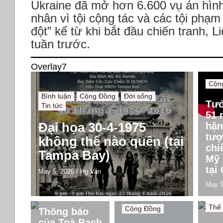
Ukraine đã mở hơn 6.600 vụ án hình
nhân vì tội cộng tác và các tội phạ
đột” kể từ khi bắt đầu chiến tranh, 
tuần trước.
Overlay7
Cộn
Bình luận
Cộng Đồng
Đời sống
Tư
Tin tức
51 
Đại họa 30-4-1975
hận
tượ
không thể nào quên (tại
chi
Tampa Bay)
Mỹ 
tại
May 5, 2026
/
Hg Van
May 5
Bình
Cộng Đồng
Chín
Thế 
Cộng Đồng
Thông báo
của Toà Bạch