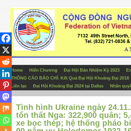
Home
Hiến Chương
Đại Hội Bán Nhiệm Kỳ 2023
En
THÔNG CÁO BÁO CHÍ: Kết Quả Đại Hội Khoáng Đại 2018
Liên lạc
Đại Hội Khoáng Đại 2024 tại Dallas
Nhân quy
Tình hình Ukraine ngày 24.11.
tổn thất Nga: 322,900 quân; 5
xe bọc thép; hệ thống pháo b