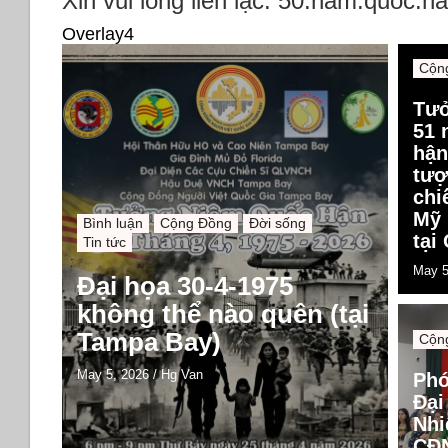
Xin vui lòng liên lạc: 50.nam.quoc.
Overlay4
Cộn
Tư
51 
hận
tượ
chi
Mỹ 
Bình luận
Cộng Đồng
Đời sống
tại
Tin tức
May 5
Đại họa 30-4-1975
không thể nào quên (tại
Tampa Bay)
Cộn
May 5, 2026
/
Hg Van
Phó
Đại
Nhi
CĐ