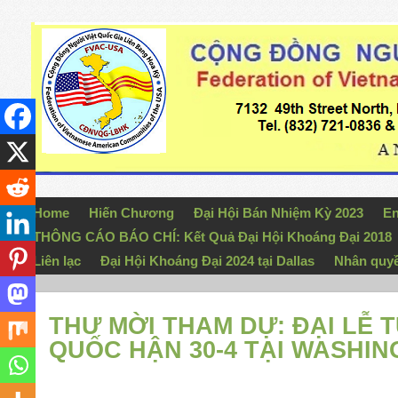
Home
Hiến Chương
Đại Hội Bán Nhiệm Kỳ 2023
En
THÔNG CÁO BÁO CHÍ: Kết Quả Đại Hội Khoáng Đại 2018
Liên lạc
Đại Hội Khoáng Đại 2024 tại Dallas
Nhân quy
THƯ MỜI THAM DỰ: ĐẠI LỄ 
QUỐC HẬN 30-4 TẠI WASHIN