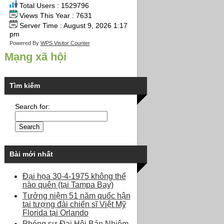
Total Users : 1529796
Views This Year : 7631
Server Time : August 9, 2026 1:17
pm
Powered By
WPS Visitor Counter
Mạng xã hội
Tìm kiếm
Search for:
Bài mới nhất
Đại họa 30-4-1975 không thể
nào quên (tại Tampa Bay)
Tưởng niệm 51 năm quốc hận
tại tượng đài chiến sĩ Việt Mỹ
Florida tại Orlando
Phóng sự Đại Hội Bán Nhiệm