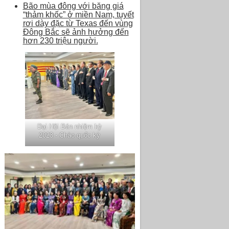
Bão mùa đông với băng giá
“thảm khốc” ở miền Nam, tuyết
rơi dày đặc từ Texas đến vùng
Đông Bắc sẽ ảnh hưởng đến
hơn 230 triệu người.
Đại Hội Bán nhiệm kỳ
2023 - Chào quốc kỳ