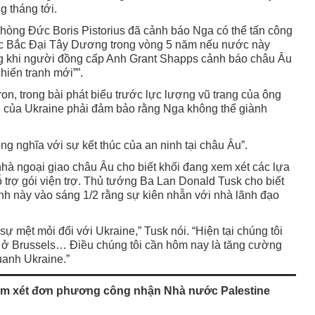
g tháng tới.
hòng Đức Boris Pistorius đã cảnh báo Nga có thể tấn công
c Bắc Đại Tây Dương trong vòng 5 năm nếu nước này
ng khi người đồng cấp Anh Grant Shapps cảnh báo châu Âu
hiến tranh mới””.
 trong bài phát biểu trước lực lượng vũ trang của ông
h của Ukraine phải đảm bảo rằng Nga không thể giành
g nghĩa với sự kết thúc của an ninh tại châu Âu”.
nhà ngoại giao châu Âu cho biết khối đang xem xét các lựa
trợ gói viện trợ. Thủ tướng Ba Lan Donald Tusk cho biết
ỉnh này vào sáng 1/2 rằng sự kiên nhẫn với nhà lãnh đạo
 sự mệt mỏi đối với Ukraine,” Tusk nói. “Hiện tại chúng tôi
 ở Brussels… Điều chúng tôi cần hôm nay là tăng cường
uanh Ukraine.”
em xét đơn phương công nhận Nhà nước Palestine