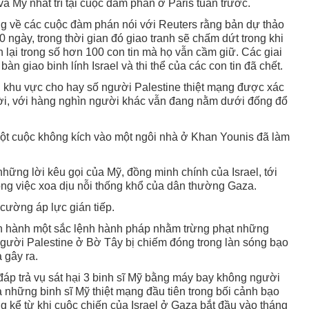
và Mỹ nhất trí tại cuộc đàm phán ở Paris tuần trước.
g về các cuộc đàm phán nói với Reuters rằng bản dự thảo
0 ngày, trong thời gian đó giao tranh sẽ chấm dứt trong khi
ại trong số hơn 100 con tin mà họ vẫn cầm giữ. Các giai
àn giao binh lính Israel và thi thể của các con tin đã chết.
g khu vực cho hay số người Palestine thiệt mạng được xác
ười, với hàng nghìn người khác vẫn đang nằm dưới đống đổ
ột cuộc không kích vào một ngôi nhà ở Khan Younis đã làm
ững lời kêu gọi của Mỹ, đồng minh chính của Israel, tới
ong việc xoa dịu nỗi thống khổ của dân thường Gaza.
cường áp lực gián tiếp.
 hành một sắc lệnh hành pháp nhằm trừng phạt những
gười Palestine ở Bờ Tây bị chiếm đóng trong làn sóng bạo
 gây ra.
đáp trả vụ sát hại 3 binh sĩ Mỹ bằng máy bay không người
à những binh sĩ Mỹ thiệt mạng đầu tiên trong bối cảnh bạo
g kể từ khi cuộc chiến của Israel ở Gaza bắt đầu vào tháng