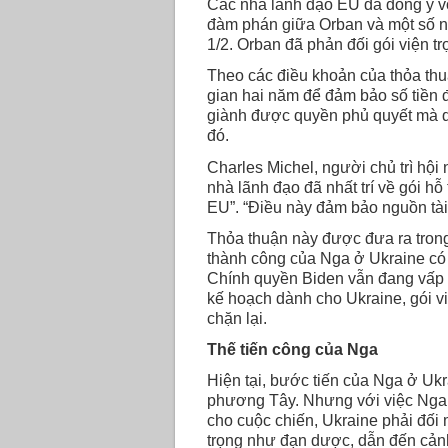
Các nhà lãnh đạo EU đã đồng ý vớ
đàm phán giữa Orban và một số n
1/2. Orban đã phản đối gói viện tr
Theo các điều khoản của thỏa thuậ
gian hai năm để đảm bảo số tiền 
giành được quyền phủ quyết mà q
đó.
Charles Michel, người chủ trì hội
nhà lãnh đạo đã nhất trí về gói hỗ
EU”. “Điều này đảm bảo nguồn tài 
Thỏa thuận này được đưa ra trong
thành công của Nga ở Ukraine có t
Chính quyền Biden vẫn đang vấp ph
kế hoạch dành cho Ukraine, gói v
chặn lại.
Thế tiến công của Nga
Hiện tại, bước tiến của Nga ở Ukra
phương Tây. Nhưng với việc Nga 
cho cuộc chiến, Ukraine phải đối 
trọng như đạn dược, dẫn đến cảnh