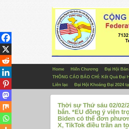
Home
Hiến Chương
Đại Hội Bá
THÔNG CÁO BÁO CHÍ: Kết Quả Đại H
Liên lạc
Đại Hội Khoáng Đại 2024 tạ
Thời sự Thứ sáu 02/02/
bắn. *EU đồng ý viện tr
Biden có thể đơn phươn
X, TikTok điều trần an t