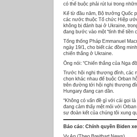
có thể buộc phải rút lui trong nhữn
Kể từ đầu năm, Bộ trưởng Quốc p
các nước thuộc Tổ chức Hiệp ướ
không bị đánh bại ở Ukraine, tro
đang bước vào một “tình thế tiền c
Tổng thống Pháp Emmanuel Macron,
ngày 19/1, cho biết các đồng min
chiến thắng ở Ukraine.
Ông nói: “Chiến thắng của Nga đồn
Trước hội nghị thượng đỉnh, các 
chọn khác nhau để buộc Orban hỗ 
trên đường tới hội nghị thượng đ
Hungary đang cạn dần.
“Không có vấn đề gì với cái gọi là
đang cảm thấy mệt mỏi với Orban
sự đoàn kết của chúng tôi xung q
Báo cáo: Chính quyền Biden x
Vy An (Theo Breitbart News)