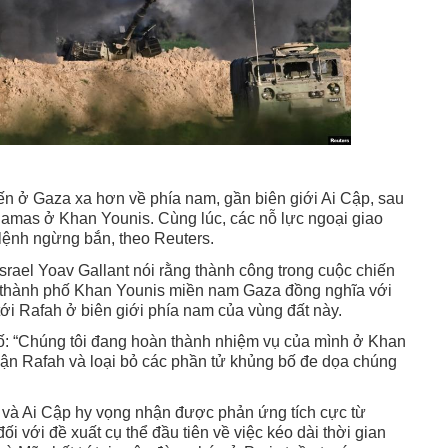
iến ở Gaza xa hơn về phía nam, gần biên giới Ai Cập, sau
Hamas ở Khan Younis. Cùng lúc, các nỗ lực ngoại giao
lệnh ngừng bắn, theo Reuters.
rael Yoav Gallant nói rằng thành công trong cuộc chiến
 thành phố Khan Younis miền nam Gaza đồng nghĩa với
 tới Rafah ở biên giới phía nam của vùng đất này.
bố: “Chúng tôi đang hoàn thành nhiệm vụ của mình ở Khan
 cận Rafah và loại bỏ các phần tử khủng bố đe dọa chúng
r và Ai Cập hy vọng nhận được phản ứng tích cực từ
i với đề xuất cụ thể đầu tiên về việc kéo dài thời gian