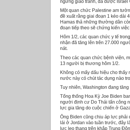
ngừng giao tranh, đã được Israel 
Một quan chức Palestine am tườn
đề xuất rằng giai đoạn 1 kéo dài 4
Hamas thả những thường dân còn l
đoạn tiếp theo sẽ chứng kiến việc b
Hôm 1/2, các quan chức y tế tron
nhận đã tăng lên trên 27.000 ng
nát.
Theo các quan chức bệnh viện, m
13 người bị thương hôm 1/2.
Không có mấy dấu hiệu cho thấy nh
nước này có chút tác dụng nào tr
Tuy nhiên, Washington đang tăng 
Tổng thống Hoa Kỳ Joe Biden ban
người định cư Do Thái tấn công n
lực gia tăng do cuộc chiến ở Gaza
Ông Biden cũng chịu áp lực phải 
lái ở Jordan vào tuần trước, đây l
lực leo thang trên khắp Trung Đôn