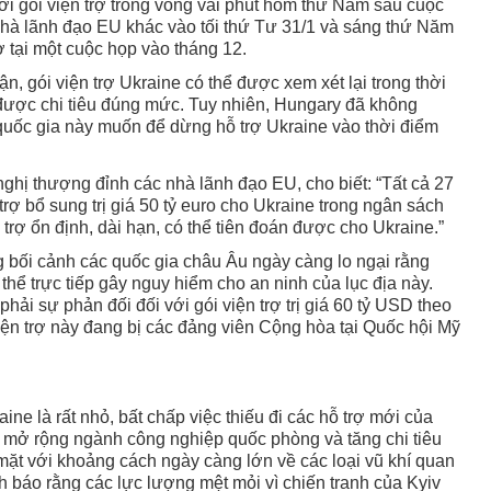
i gói viện trợ trong vòng vài phút hôm thứ Năm sau cuộc
hà lãnh đạo EU khác vào tối thứ Tư 31/1 và sáng thứ Năm
ợ tại một cuộc họp vào tháng 12.
n, gói viện trợ Ukraine có thể được xem xét lại trong thời
được chi tiêu đúng mức. Tuy nhiên, Hungary đã không
uốc gia này muốn để dừng hỗ trợ Ukraine vào thời điểm
 nghị thượng đỉnh các nhà lãnh đạo EU, cho biết: “Tất cả 27
 trợ bổ sung trị giá 50 tỷ euro cho Ukraine trong ngân sách
trợ ổn định, dài hạn, có thể tiên đoán được cho Ukraine.”
 bối cảnh các quốc gia châu Âu ngày càng lo ngại rằng
hể trực tiếp gây nguy hiểm cho an ninh của lục địa này.
ải sự phản đối đối với gói viện trợ trị giá 60 tỷ USD theo
iện trợ này đang bị các đảng viên Cộng hòa tại Quốc hội Mỹ
ine là rất nhỏ, bất chấp việc thiếu đi các hỗ trợ mới của
mở rộng ngành công nghiệp quốc phòng và tăng chi tiêu
mặt với khoảng cách ngày càng lớn về các loại vũ khí quan
 báo rằng các lực lượng mệt mỏi vì chiến tranh của Kyiv