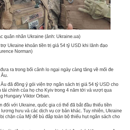
ác quân nhân Ukraine (ảnh: Ukraine.ua)
rợ Ukraine khoản tiền trị giá 54 tỷ USD khi lãnh đạo
urence Norman)
đưa ra trong bối cảnh lo ngại ngày càng tăng về mối đe
 Âu.
u đã đồng ý gói viện trợ ngân sách trị giá 54 tỷ USD cho
tài chính của họ cho Kyiv trong 4 năm tới và vượt qua
g Hungary Viktor Orban.
 đối với Ukraine, quốc gia có thể đã bắt đầu thiếu tiền
, lương hưu và các dịch vụ cơ bản khác. Tuy nhiên, Ukraine
bị chặn của Mỹ để bù đắp toàn bộ thiếu hụt ngân sách cho