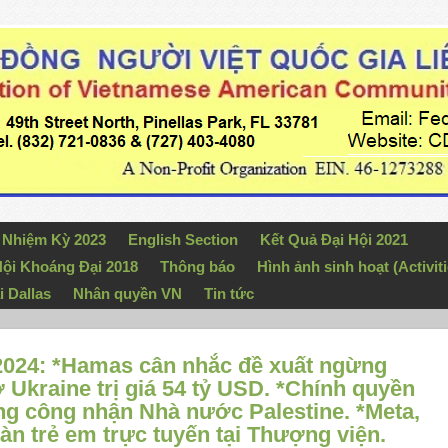
n Nhiệm Kỳ 2023
English Section
Kết Quả Đại Hội 2021
ội Khoáng Đại 2018
Thông báo
Hình ảnh sinh hoạt (Activiti
i Dallas
Nhân quyền VN
Tin tức
2024: *Hamas cân nhắc đề xuất ngừng
ợ Ukraine trị giá 54 tỷ USD. *Chính quyền
g công nhận Nhà nước Palestine. *Meta,
oàn trẻ em trực tuyến tại Thượng viện.