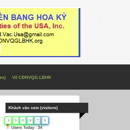
es)
Về CĐNVQG.LBHK
Khách vào xem (visitors)
1
5
2
9
7
9
Users Today : 34