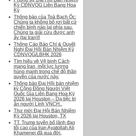
Kỳ CĐNVQG Liên Bang Hoa
Kỳ
Thông báo của Toà Bạch Ốc:
Chúng ta không bỏ rơi bất cứ
chiến binh nào lại phía sau.
Chúng ta giải cứu được anh
ấy (tại Iran)!!
Thông Cáo Báo Chí & Quyết
Nghị Đại Hội Bán Nhiệm Kỳ
CDNVQG/LBHK 2026
Tìm hiểu về Vệ binh Cách
mạng Iran, một lực lượng
hùng mạnh trong chế độ thần
quyền của nước này.
Thông báo Đại Hội bán nhiệm
kỳ Cộng Đồng Người Việt
Quốc Gia Liên Bang Hoa Kỳ
2026 tại Houston – Dạ tiệc tri
ân người Lính VNCH..
Thư mời Đại Hội Bán Nhiệm
Kỳ 2026 tại Houston, TX
TT. Trump tuyên bố lãnh đạo
tối cao của Iran Ayatollah Ali
Khamenei đã qua đời.