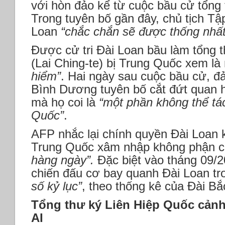
với hòn đảo kể từ cuộc bầu cử tổng
Trong tuyên bố gần đây, chủ tịch T
Loan
“chắc chắn sẽ được thống nhất
Được cử tri Đài Loan bầu làm tổng 
(Lai Ching-te) bị Trung Quốc xem l
hiểm”
. Hai ngày sau cuộc bầu cử, đ
Bình Dương tuyên bố cắt đứt quan h
mà họ coi là
“một phần không thể tác
Quốc”
.
AFP nhắc lại chính quyền Đài Loan
Trung Quốc xâm nhập không phận 
hàng ngày”.
Đặc biệt vào tháng 09/2
chiến đấu cơ bay quanh Đài Loan tr
số kỷ lục”
, theo thống kê của Đài Bắ
Tổng thư ký Liên Hiệp Quốc cản
AI