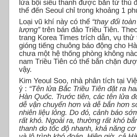
lửa bội siêu thanh được bắn từ thủ 
thể đến Seoul chỉ trong khoảng 1 p
Loại vũ khí này có thể
“thay đổi toà
lượng”
trên bán đảo Triều Tiên. The
trang Korea Times trích dẫn, vụ thử
gióng tiếng chuông báo động cho Hà
chưa một hệ thống phòng không nào 
nam Triều Tiên có thể bắn chặn đư
vậy.
Kim Yeoul Soo, nhà phân tích tại V
ý :
“Tên lửa Bắc Triều Tiên đặt ra ha
Hàn Quốc. Trước tiên, các tên lửa đó
dễ vận chuyển hơn và dễ bắn hơn so
nhiên liệu lỏng. Do đó, cảnh báo sớ
rất khó. Ngoài ra, thường rất khó bắ
thanh do tốc độ nhanh, khả năng cơ
và lộ trình khó đoán. Hiện giờ, cả 