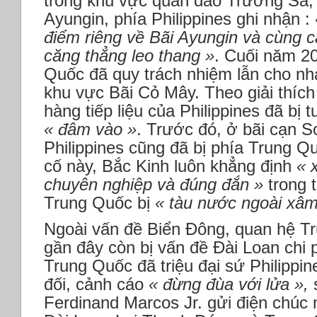
trong khu vực quần đảo Trường Sa, m
Ayungin, phía Philippines ghi nhận :
điểm riêng về Bãi Ayungin và cùng 
căng thẳng leo thang »
. Cuối năm 20
Quốc đã quy trách nhiệm lẫn cho nh
khu vực Bãi Cỏ Mây. Theo giải thích
hàng tiếp liệu của Philippines đã bị
« đâm vào »
. Trước đó, ở bãi cạn S
Philippines cũng đã bị phía Trung Q
cố này, Bắc Kinh luôn khẳng định
« 
chuyên nghiệp và đúng đắn »
trong 
Trung Quốc bị
« tàu nước ngoài xâ
Ngoài vấn đề Biển Đông, quan hệ Tr
gần đây còn bị vấn đề Đài Loan chi 
Trung Quốc đã triệu đại sứ Philippin
đối, cảnh cáo
« đừng đùa với lửa »,
s
Ferdinand Marcos Jr. gửi điện chúc