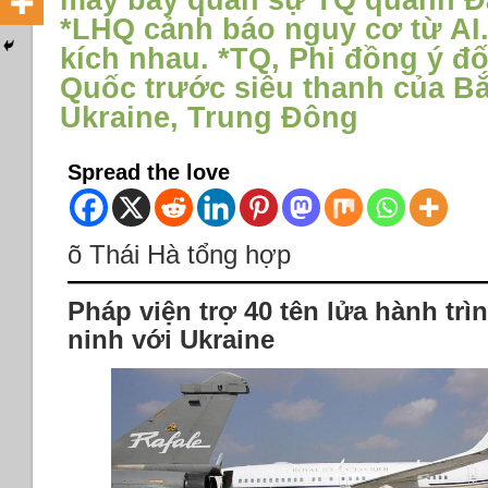
máy bay quân sự TQ quanh Đà
*LHQ cảnh báo nguy cơ từ AI.
kích nhau. *TQ, Phi đồng ý đố
Quốc trước siêu thanh của B
Ukraine, Trung Đông
Spread the love
õ Thái Hà tổng hợp
Pháp viện trợ 40 tên lửa hành trì
ninh với Ukraine