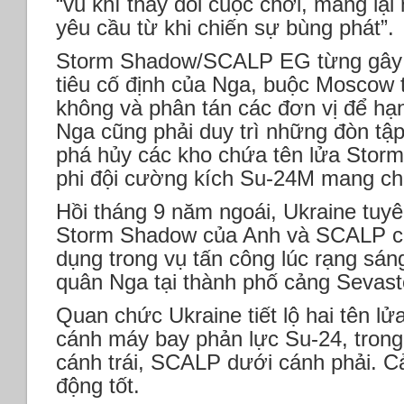
“vũ khí thay đổi cuộc chơi, mang lạ
yêu cầu từ khi chiến sự bùng phát”.
Storm Shadow/SCALP EG từng gây n
tiêu cố định của Nga, buộc Moscow
không và phân tán các đơn vị để hạn
Nga cũng phải duy trì những đòn tậ
phá hủy các kho chứa tên lửa Sto
phi đội cường kích Su-24M mang ch
Hồi tháng 9 năm ngoái, Ukraine tuyê
Storm Shadow của Anh và SCALP c
dụng trong vụ tấn công lúc rạng sán
quân Nga tại thành phố cảng Sevast
Quan chức Ukraine tiết lộ hai tên l
cánh máy bay phản lực Su-24, tron
cánh trái, SCALP dưới cánh phải. Cả
động tốt.