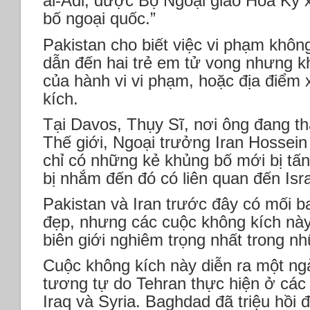
al-Adl, được Bộ Ngoại giao Hoa Kỳ x
bố ngoại quốc.”
Pakistan cho biết việc vi phạm khô
dẫn đến hai trẻ em tử vong nhưng k
của hành vi vi phạm, hoặc địa điểm 
kích.
Tại Davos, Thụy Sĩ, nơi ông đang t
Thế giới, Ngoại trưởng Iran Hossein
chỉ có những kẻ khủng bố mới bị tấ
bị nhắm đến đó có liên quan đến Isr
Pakistan và Iran trước đây có mối b
đẹp, nhưng các cuộc không kích nà
biên giới nghiêm trọng nhất trong n
Cuộc không kích này diễn ra một ng
tương tự do Tehran thực hiện ở các
Iraq và Syria. Baghdad đã triệu hồi