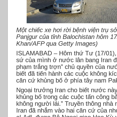
Một chiếc xe hơi rời bệnh viện trụ s
Panjgur của tỉnh Balochistan hôm 1
Khan/AFP qua Getty Images)
ISLAMABAD – Hôm thứ Tư (17/01), Pa
sứ của mình ở nước lân bang Iran đ
phạm trắng trợn” chủ quyền của nướ
biết đã tiến hành các cuộc không kí
căn cứ khủng bố ở phía tây nam Pak
Ngoại trưởng Iran cho biết nước nà
khủng bố trong các cuộc tấn công bằ
không người lái.” Truyền thông nhà 
Iran đã nhắm vào hai căn cứ của nh