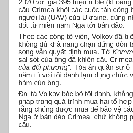
2020 với giá 395 triệu ruble (khoảng
cầu Crimea khỏi các cuộc tấn công
người lái (UAV) của Ukraine, cũng 
đốt từ miền nam Nga tới bán đảo.
Theo các công tố viên, Volkov đã biế
không đủ khả năng chặn đứng đòn t
song vẫn quyết định mua. Tờ
Komme
sai sót của ông đã khiến cầu Crime
của đối phương”
. Tòa án quân sự ở
năm tù với tội danh lạm dụng chức 
hàm của ông.
Đại tá Volkov bác bỏ tội danh, khẳng
pháp trong quá trình mua hai tổ hợ
rằng chúng được mua để bảo vệ các
Nga ở bán đảo Crimea, chứ không p
cầu.