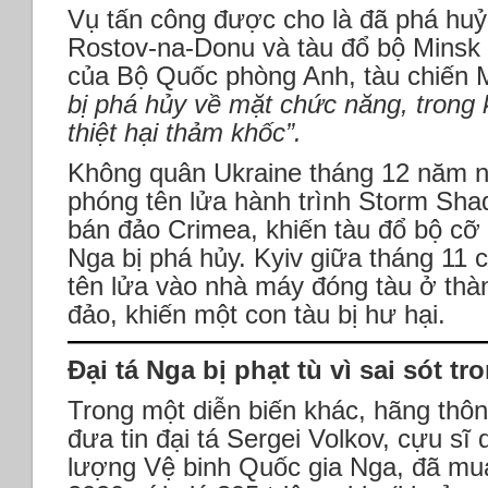
Vụ tấn công được cho là đã phá huỷ
Rostov-na-Donu và tàu đổ bộ Minsk
của Bộ Quốc phòng Anh, tàu chiến 
bị phá hủy về mặt chức năng, trong k
thiệt hại thảm khốc”.
Không quân Ukraine tháng 12 năm n
phóng tên lửa hành trình Storm Sh
bán đảo Crimea, khiến tàu đổ bộ cỡ
Nga bị phá hủy. Kyiv giữa tháng 11
tên lửa vào nhà máy đóng tàu ở thà
đảo, khiến một con tàu bị hư hại.
Đại tá Nga bị phạt tù vì sai sót t
Trong một diễn biến khác, hãng thô
đưa tin đại tá Sergei Volkov, cựu sĩ
lượng Vệ binh Quốc gia Nga, đã mua