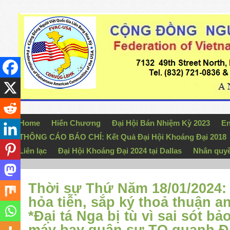
Home
Hiến Chương
Đại Hội Bán Nhiệm Kỳ 2023
En
THÔNG CÁO BÁO CHÍ: Kết Quả Đại Hội Khoáng Đại 2018
Liên lạc
Đại Hội Khoáng Đại 2024 tại Dallas
Nhân quy
Thời sự Thứ Năm 18/01/2024: 
hỏa tiễn, sắp ký thoả thuận a
*Đại tá Nga bị tù vì sai sót b