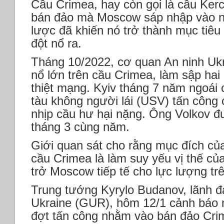
Cầu Crimea, hay còn gọi là cầu Kerch
bán đảo mà Moscow sáp nhập vào nă
lược đã khiến nó trở thành mục tiêu
đột nổ ra.
Tháng 10/2022, cơ quan An ninh Ukr
nổ lớn trên cầu Crimea, làm sập hai
thiệt mạng. Kyiv tháng 7 năm ngoái
tàu không người lái (USV) tấn công
nhịp cầu hư hại nặng. Ông Volkov đư
tháng 3 cùng năm.
Giới quan sát cho rằng mục đích củ
cầu Crimea là làm suy yếu vị thế củ
trở Moscow tiếp tế cho lực lượng trên
Trung tướng Kyrylo Budanov, lãnh đ
Ukraine (GUR), hôm 12/1 cảnh báo 
đợt tấn công nhằm vào bán đảo Crime