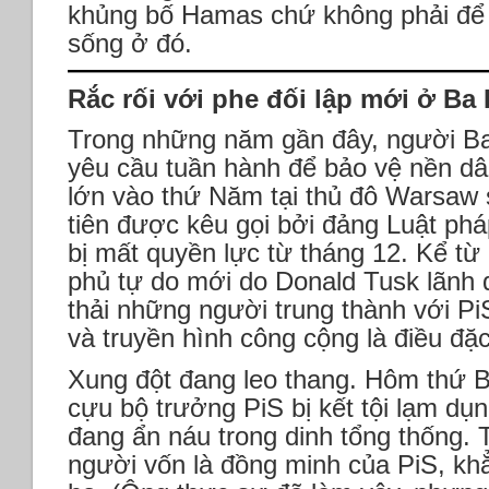
khủng bố Hamas chứ không phải để “
sống ở đó.
Rắc rối với phe đối lập mới ở Ba
Trong những năm gần đây, người Ba
yêu cầu tuần hành để bảo vệ nền dâ
lớn vào thứ Năm tại thủ đô Warsaw s
tiên được kêu gọi bởi đảng Luật phá
bị mất quyền lực từ tháng 12. Kể từ
phủ tự do mới do Donald Tusk lãnh 
thải những người trung thành với Pi
và truyền hình công cộng là điều đặc
Xung đột đang leo thang. Hôm thứ Ba
cựu bộ trưởng PiS bị kết tội lạm dụ
đang ẩn náu trong dinh tổng thống.
người vốn là đồng minh của PiS, kh