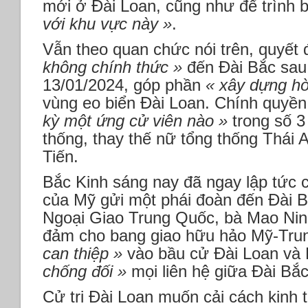
mới ở Đài Loan, cũng như để trình 
với khu vực này »
.
Vẫn theo quan chức nói trên, quyết 
không chính thức »
đến Đài Bắc sau
13/01/2024, góp phần
« xây dựng hò
vùng eo biển Đài Loan. Chính quyề
kỳ một ứng cử viên nào »
trong số 3
thống, thay thế nữ tổng thống Thái
Tiến.
Bắc Kinh sáng nay đã ngay lập tức 
của Mỹ gửi một phái đoàn đến Đài B
Ngoại Giao Trung Quốc, bà Mao Ni
đảm cho bang giao hữu hảo Mỹ-Tru
can thiệp »
vào bầu cử Đài Loan và
chống đối »
mọi liên hệ giữa Đài Bắ
Cử tri Đài Loan muốn cải cách kinh 