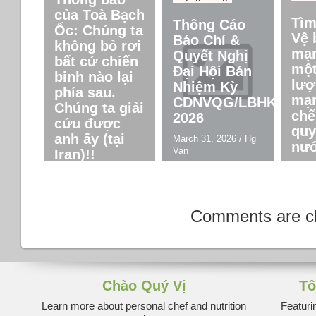
của Toà Bạch
Tìm
Thông Cáo
Ốc: Chúng ta
Vệ 
Báo Chí &
không bỏ rơi
mạn
Quyết Nghị
bất cứ chiến
một
Đại Hội Bán
binh nào lại
lượ
Nhiệm Kỳ
phía sau.
mạn
CDNVQG/LBHK
Chúng ta giải
chế
2026
cứu được
quy
anh ấy (tại
March 31, 2026
/
Hg
nướ
Van
Iran)!!
March
April 5, 2026
/
Hg Van
Van
Comments are c
Chào Quý Vị
Tô
Learn more about personal chef and nutrition
Featuri