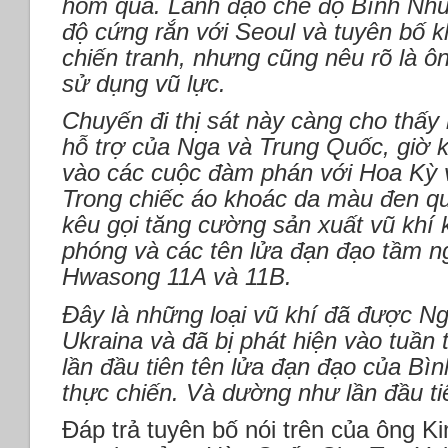
hôm qua. Lãnh đạo chế độ Bình Nhưỡ
độ cứng rắn với Seoul và tuyên bố k
chiến tranh, nhưng cũng nêu rõ là 
sử dụng vũ lực.
Chuyến đi thị sát này càng cho thấy
hỗ trợ của Nga và Trung Quốc, giờ k
vào các cuộc đàm phán với Hoa Kỳ 
Trong chiếc áo khoác da màu đen q
kêu gọi tăng cường sản xuất vũ khí 
phóng và các tên lửa đạn đạo tầm ng
Hwasong 11A và 11B.
Đây là những loại vũ khí đã được N
Ukraina và đã bị phát hiện vào tuần t
lần đầu tiên tên lửa đạn đạo của B
thực chiến. Và dường như lần đầu tiê
Đáp trả tuyên bố nói trên của ông K