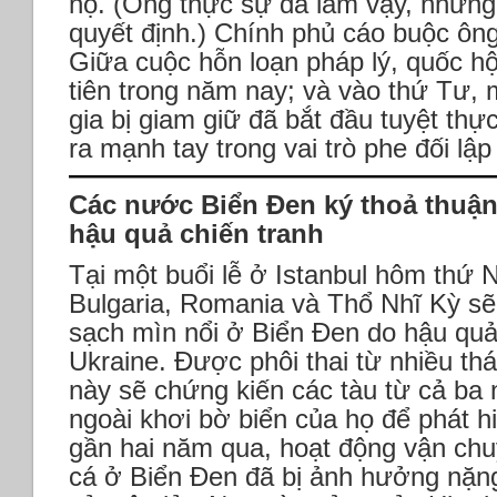
họ. (Ông thực sự đã làm vậy, nhưng
quyết định.) Chính phủ cáo buộc ông
Giữa cuộc hỗn loạn pháp lý, quốc h
tiên trong năm nay; và vào thứ Tư, 
gia bị giam giữ đã bắt đầu tuyệt thực
ra mạnh tay trong vai trò phe đối lậ
Các nước Biển Đen ký thoả thuận
hậu quả chiến tranh
Tại một buổi lễ ở Istanbul hôm thứ
Bulgaria, Romania và Thổ Nhĩ Kỳ sẽ
sạch mìn nổi ở Biển Đen do hậu qu
Ukraine. Được phôi thai từ nhiều th
này sẽ chứng kiến các tàu từ cả ba 
ngoài khơi bờ biển của họ để phát hi
gần hai năm qua, hoạt động vận ch
cá ở Biển Đen đã bị ảnh hưởng nặng