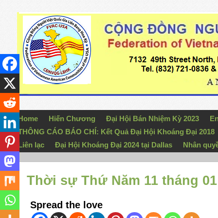
Home
Hiến Chương
Đại Hội Bán Nhiệm Kỳ 2023
En
THÔNG CÁO BÁO CHÍ: Kết Quả Đại Hội Khoáng Đại 2018
Liên lạc
Đại Hội Khoáng Đại 2024 tại Dallas
Nhân quy
Thời sự Thứ Năm 11 tháng 01
Spread the love