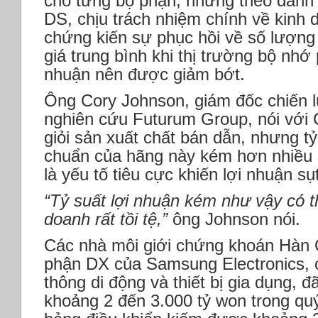
cho từng bộ phận, nhưng theo đánh 
DS, chịu trách nhiệm chính về kinh 
chứng kiến ​​sự phục hồi về số lượng
giá trung bình khi thị trường bộ nhớ
nhuận nên được giảm bớt.
Ông Cory Johnson, giám đốc chiến lư
nghiên cứu Futurum Group, nói với
giỏi sản xuất chất bán dẫn, nhưng tỷ
chuẩn của hãng này kém hơn nhiều 
là yếu tố tiêu cực khiến lợi nhuận sụ
“Tỷ suất lợi nhuận kém như vậy có t
doanh rất tồi tệ,”
ông Johnson nói.
Các nhà môi giới chứng khoán Hàn 
phận DX của Samsung Electronics, c
thông di động và thiết bị gia dụng, 
khoảng 2 đến 3.000 tỷ won trong qu