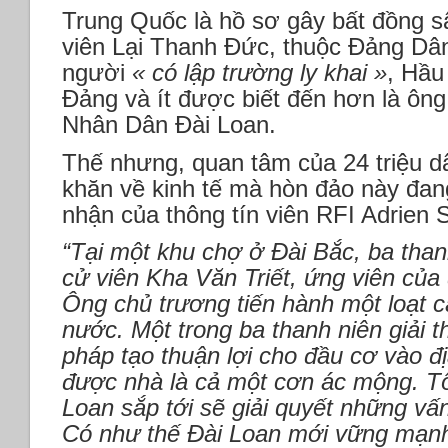
Trung Quốc là hồ sơ gây bất đồng s
viên Lại Thanh Đức, thuộc Đảng Dân 
người
« có lập trường ly khai »
, Hầu
Đảng và ít được biết đến hơn là ông
Nhân Dân Đài Loan.
Thế nhưng, quan tâm của 24 triệu d
khăn về kinh tế mà hòn đảo này đang
nhận của thông tín viên RFI Adrien S
“Tại một khu chợ ở Đài Bắc, ba tha
cử viên Kha Văn Triết, ứng viên của
Ông chủ trương tiến hành một loạt cá
nước. Một trong ba thanh niên giải th
pháp tạo thuận lợi cho đầu cơ vào địa
được nhà là cả một cơn ác mộng. Tô
Loan sắp tới sẽ giải quyết những vấ
Có như thế Đài Loan mới vững mạnh