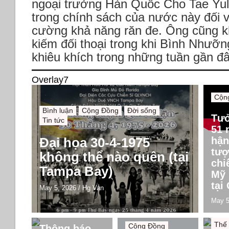
ngoại trưởng Hàn Quốc Cho Tae Yul c
trong chính sách của nước này đối v
cường khả năng răn đe. Ông cũng k
kiếm đối thoại trong khi Bình Nhưỡn
khiêu khích trong những tuần gần đâ
Overlay7
Cộn
Bình luận
Cộng Đồng
Đời sống
Tư
Tin tức
51 
Đại họa 30-4-1975
hận
tượ
không thể nào quên (tại
chi
Tampa Bay)
Mỹ 
tại
May 5, 2026
/
Hg Van
May 5
Bình
Cộng Đồng
Chín
Thế 
Cộng Đồng
Thông báo