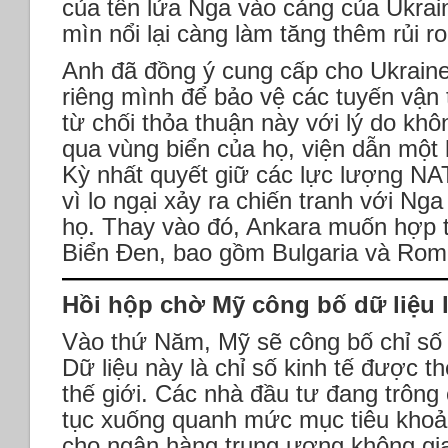
của tên lửa Nga vào cảng của Ukrain
mìn nổi lại càng làm tăng thêm rủi ro
Anh đã đồng ý cung cấp cho Ukrain
riêng mình để bảo vệ các tuyến vận
từ chối thỏa thuận này với lý do khô
qua vùng biển của họ, viện dẫn một
Kỳ nhất quyết giữ các lực lượng N
vì lo ngại xảy ra chiến tranh với Ng
họ. Thay vào đó, Ankara muốn hợp t
Biển Đen, bao gồm Bulgaria và Rom
Hồi hộp chờ Mỹ công bố dữ liệu 
Vào thứ Năm, Mỹ sẽ công bố chỉ số g
Dữ liệu này là chỉ số kinh tế được th
thế giới. Các nhà đầu tư đang trông
tục xuống quanh mức mục tiêu khoả
cho ngân hàng trung ương không gian