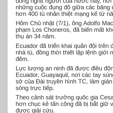
đông nghịt người của nước này, nơi
những cuộc đụng độ giữa các băng đ
hơn 400 tù nhân thiệt mạng kể từ n
Hôm Chủ nhật (7/1), ông Adolfo Maci
phạm Los Choneros, đã biến mất khỏ
thụ án 34 năm.
Ecuador đã triển khai quân đội trên
nhà tù, đồng thời thiết lập lệnh giớ
đêm.
Lực lượng an ninh đã được điều độn
Ecuador, Guayaquil, nơi các tay sún
sở của Đài truyền hình TC, làm giá
sóng trực tiếp.
Theo cảnh sát trưởng quốc gia Cesa
hơn chục kẻ tấn công đã bị bắt giữ v
được giải cứu.