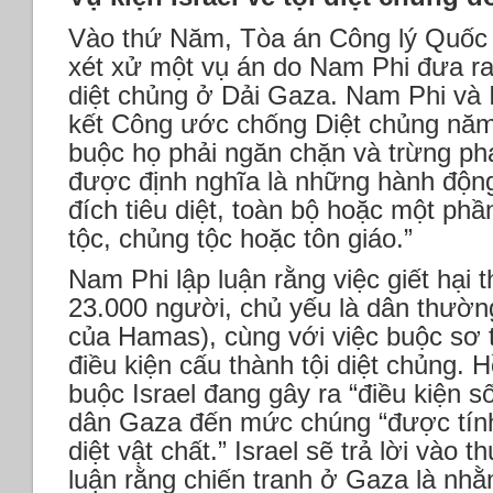
Vào thứ Năm, Tòa án Công lý Quốc 
xét xử một vụ án do Nam Phi đưa ra
diệt chủng ở Dải Gaza. Nam Phi và I
kết Công ước chống Diệt chủng nă
buộc họ phải ngăn chặn và trừng ph
được định nghĩa là những hành độn
đích tiêu diệt, toàn bộ hoặc một ph
tộc, chủng tộc hoặc tôn giáo.”
Nam Phi lập luận rằng việc giết hạ
23.000 người, chủ yếu là dân thường
của Hamas), cùng với việc buộc sơ t
điều kiện cấu thành tội diệt chủng. 
buộc Israel đang gây ra “điều kiện 
dân Gaza đến mức chúng “được tính
diệt vật chất.” Israel sẽ trả lời vào 
luận rằng chiến tranh ở Gaza là nh