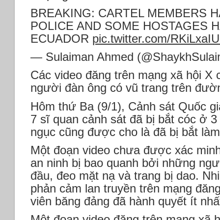
BREAKING: CARTEL MEMBERS 
POLICE AND SOME HOSTAGES H
ECUADOR
pic.twitter.com/RKiLxaI
— Sulaiman Ahmed (@ShaykhSula
Các video đăng trên mạng xã hội X 
người đàn ông có vũ trang trên đườ
Hôm thứ Ba (9/1), Cảnh sát Quốc gia
7 sĩ quan cảnh sát đã bị bắt cóc ở 3
ngục cũng được cho là đã bị bắt làm 
Một đoạn video chưa được xác minh
an ninh bị bao quanh bởi những ngư
đầu, đeo mặt nạ và trang bị dao. Nh
phản cảm lan truyền trên mạng đăng
viên băng đảng đã hành quyết ít nhấ
Một đoạn video đăng trên mạng xã h