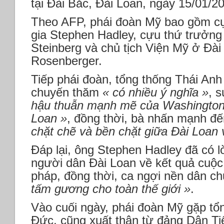
tại Đài Bắc, Đài Loan, ngày 15/01/
Theo AFP, phái đoàn Mỹ bao gồm c
gia Stephen Hadley, cựu thứ trưởn
Steinberg và chủ tịch Viện Mỹ ở Đài
Rosenberger.
Tiếp phái đoàn, tổng thống Thái An
chuyến thăm
« có nhiều ý nghĩa »
, 
hậu thuẫn mạnh mẽ của Washington
Loan »
, đồng thời, bà nhấn mạnh đ
chặt chẽ và bền chặt giữa Đài Loan
Đáp lại, ông Stephen Hadley đã có 
người dân Đài Loan về kết quả cuộc
pháp, đồng thời, ca ngợi nền dân c
tấm gương cho toàn thế giới »
.
Vào cuối ngày, phái đoàn Mỹ gặp tổ
Đức, cũng xuất thân từ đảng Dân Ti