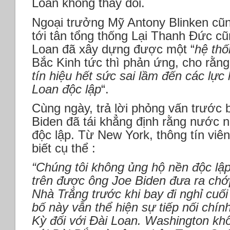
Loan không thay đổi.
Ngoại trưởng Mỹ Antony Blinken cũn
tới tân tổng thống Lại Thanh Đức c
Loan đã xây dựng được một “
hệ th
Bắc Kinh tức thì phản ứng, cho rằng
tín hiệu hết sức sai lầm đến các lực
Loan độc lập
“.
Cùng ngày, trả lời phỏng vấn trước 
Biden đã tái khẳng định rằng nước 
độc lập. Từ New York, thông tín viê
biết cụ thể :
“Chúng tôi không ủng hộ nền độc lậ
trên được ông Joe Biden đưa ra chớ
Nhà Trắng trước khi bay đi nghỉ cuối
bố này vẫn thể hiện sự tiếp nối chí
Kỳ đối với Đài Loan. Washington kh