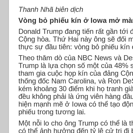
Thanh Nhã biên dịch
Vòng bỏ phiếu kín ở Iowa mở mà
Donald Trump đang tiến rất gần tới 
Cộng hòa. Thứ Hai này ông sẽ đối m
thực sự đầu tiên: vòng bỏ phiếu kín
Theo thăm dò của NBC News và Des
Trump là lựa chọn số một của 48% 
tham gia cuộc họp kín của đảng Cộn
thống đốc Nam Carolina, và Ron DeS
kém khoảng 30 điểm khi họ tranh giàn
đều không phải là ứng viên hàng đ
hiện mạnh mẽ ở Iowa có thể tạo độn
phiếu trong tương lai.
Một nỗi lo cho ông Trump có thể là th
có thể ảnh hưởng đến tỷ lệ cử tri đi