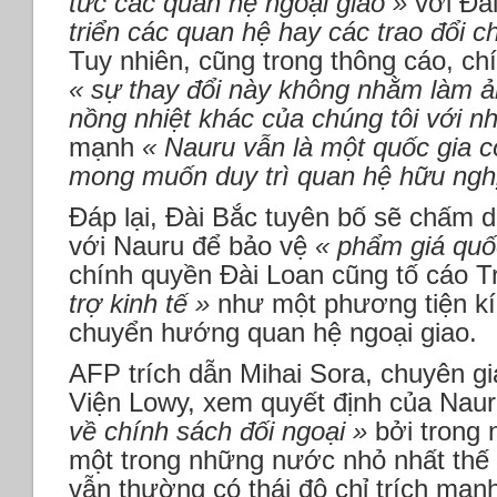
tức các quan hệ ngoại giao »
với Đà
triển các quan hệ hay các trao đổi 
Tuy nhiên, cũng trong thông cáo, c
« sự thay đổi này không nhằm làm ả
nồng nhiệt khác của chúng tôi với 
mạnh
« Nauru vẫn là một quốc gia c
mong muốn duy trì quan hệ hữu nghị
Đáp lại, Đài Bắc tuyên bố sẽ chấm d
với Nauru để bảo vệ
« phẩm giá quốc
chính quyền Đài Loan cũng tố cáo 
trợ kinh tế »
như một phương tiện kí
chuyển hướng quan hệ ngoại giao.
AFP trích dẫn Mihai Sora, chuyên gi
Viện Lowy, xem quyết định của Naur
về chính sách đối ngoại »
bởi trong 
một trong những nước nhỏ nhất thế g
vẫn thường có thái độ chỉ trích mạ