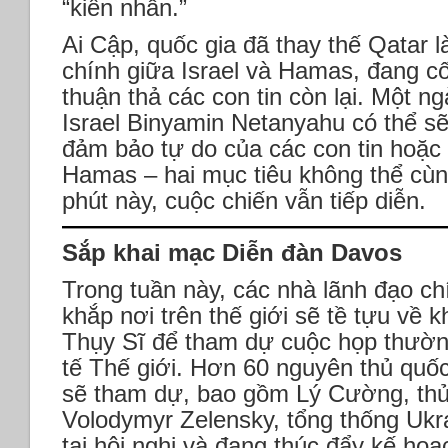
“kiên nhẫn.”
Ai Cập, quốc gia đã thay thế Qatar l
chính giữa Israel và Hamas, đang cố
thuận thả các con tin còn lại. Một n
Israel Binyamin Netanyahu có thể sẽ
đảm bảo tự do của các con tin hoặc t
Hamas – hai mục tiêu không thể cùn
phút này, cuộc chiến vẫn tiếp diễn.
Sắp khai mạc Diễn đàn Davos
Trong tuần này, các nhà lãnh đạo chí
khắp nơi trên thế giới sẽ tề tựu về
Thụy Sĩ để tham dự cuộc họp thườn
tế Thế giới. Hơn 60 nguyên thủ quốc
sẽ tham dự, bao gồm Lý Cường, thủ
Volodymyr Zelensky, tổng thống Ukra
tại hội nghị và đang thúc đẩy kế ho