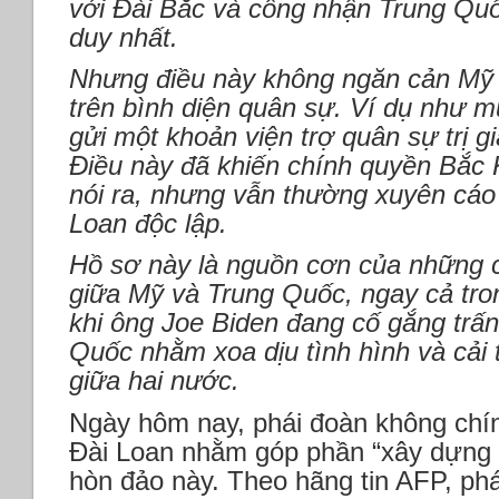
với Đài Bắc và công nhận Trung Quố
duy nhất.
Nhưng điều này không ngăn cản Mỹ h
trên bình diện quân sự. Ví dụ như 
gửi một khoản viện trợ quân sự trị gi
Điều này đã khiến chính quyền Bắc 
nói ra, nhưng vẫn thường xuyên cáo
Loan độc lập.
Hồ sơ này là nguồn cơn của những 
giữa Mỹ và Trung Quốc, ngay cả tr
khi ông Joe Biden đang cố gắng trấ
Quốc nhằm xoa dịu tình hình và cải 
giữa hai nước.
Ngày hôm nay, phái đoàn không chí
Đài Loan nhằm góp phần “xây dựng h
hòn đảo này. Theo hãng tin AFP, p