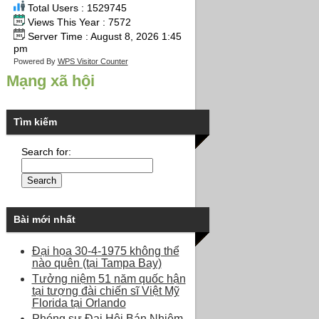
Total Users : 1529745
Views This Year : 7572
Server Time : August 8, 2026 1:45
pm
Powered By
WPS Visitor Counter
Mạng xã hội
Tìm kiếm
Search for:
Bài mới nhất
Đại họa 30-4-1975 không thể
nào quên (tại Tampa Bay)
Tưởng niệm 51 năm quốc hận
tại tượng đài chiến sĩ Việt Mỹ
Florida tại Orlando
Phóng sự Đại Hội Bán Nhiệm