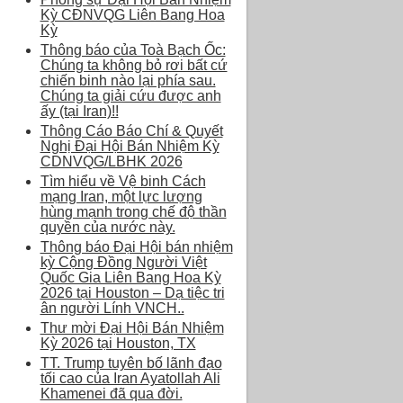
Kỳ CĐNVQG Liên Bang Hoa
Kỳ
Thông báo của Toà Bạch Ốc:
Chúng ta không bỏ rơi bất cứ
chiến binh nào lại phía sau.
Chúng ta giải cứu được anh
ấy (tại Iran)!!
Thông Cáo Báo Chí & Quyết
Nghị Đại Hội Bán Nhiệm Kỳ
CDNVQG/LBHK 2026
Tìm hiểu về Vệ binh Cách
mạng Iran, một lực lượng
hùng mạnh trong chế độ thần
quyền của nước này.
Thông báo Đại Hội bán nhiệm
kỳ Cộng Đồng Người Việt
Quốc Gia Liên Bang Hoa Kỳ
2026 tại Houston – Dạ tiệc tri
ân người Lính VNCH..
Thư mời Đại Hội Bán Nhiệm
Kỳ 2026 tại Houston, TX
TT. Trump tuyên bố lãnh đạo
tối cao của Iran Ayatollah Ali
Khamenei đã qua đời.