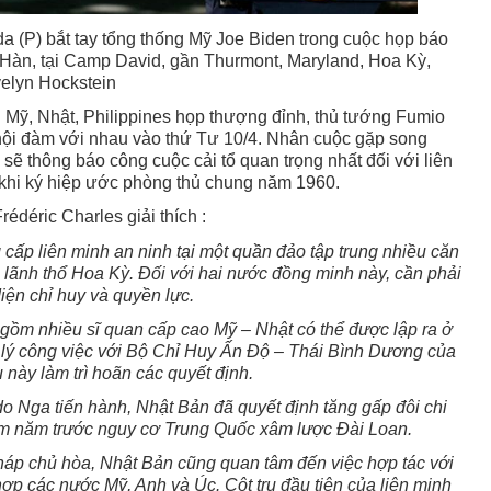
 (P) bắt tay tổng thống Mỹ Joe Biden trong cuộc họp báo
Hàn, tại Camp David, gần Thurmont, Maryland, Hoa Kỳ,
elyn Hockstein
hi Mỹ, Nhật, Philippines họp thượng đỉnh, thủ tướng Fumio
hội đàm với nhau vào thứ Tư 10/4. Nhân cuộc gặp song
ẽ thông báo công cuộc cải tổ quan trọng nhất đối với liên
 khi ký hiệp ước phòng thủ chung năm 1960.
rédéric Charles giải thích :
ấp liên minh an ninh tại một quần đảo tập trung nhiều căn
 lãnh thổ Hoa Kỳ. Đối với hai nước đồng minh này, cần phải
iện chỉ huy và quyền lực.
gồm nhiều sĩ quan cấp cao Mỹ – Nhật có thể được lập ra ở
ử lý công việc với Bộ Chỉ Huy Ấn Độ – Thái Bình Dương của
 này làm trì hoãn các quyết định.
o Nga tiến hành, Nhật Bản đã quyết định tăng gấp đôi chi
ăm năm trước nguy cơ Trung Quốc xâm lược Đài Loan.
áp chủ hòa, Nhật Bản cũng quan tâm đến việc hợp tác với
ợp các nước Mỹ, Anh và Úc. Cột trụ đầu tiên của liên minh