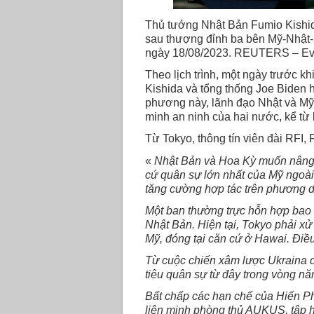
Thủ tướng Nhật Bản Fumio Kishida
sau thượng đỉnh ba bên Mỹ-Nhật-
ngày 18/08/2023. REUTERS – Ev
Theo lịch trình, một ngày trước k
Kishida và tổng thống Joe Biden 
phương này, lãnh đạo Nhật và Mỹ s
minh an ninh của hai nước, kể từ
Từ Tokyo, thông tín viên đài RFI, F
«
Nhật Bản và Hoa Kỳ muốn nâng c
cứ quân sự lớn nhất của Mỹ ngoài
tăng cường hợp tác trên phương d
Một ban thường trực hỗn hợp bao 
Nhật Bản. Hiện tại, Tokyo phải x
Mỹ, đóng tại căn cứ ở Hawai. Điều
Từ cuộc chiến xâm lược Ukraina d
tiêu quân sự từ đây trong vòng n
Bất chấp các hạn chế của Hiến Ph
liên minh phòng thủ AUKUS, tập h