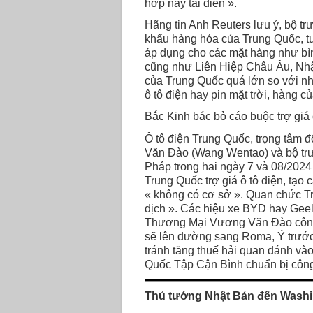
hợp này tái diễn ».
Hãng tin Anh Reuters lưu ý, bộ t
khẩu hàng hóa của Trung Quốc, tu
áp dụng cho các mặt hàng như bìn
cũng như Liên Hiệp Châu Âu, Nhật
của Trung Quốc quá lớn so với nhu 
ô tô điện hay pin mặt trời, hàng c
Bắc Kinh bác bỏ cáo buộc trợ giá 
Ô tô điện Trung Quốc, trọng tâm
Văn Đào (Wang Wentao) và bộ trư
Pháp trong hai ngày 7 và 08/202
Trung Quốc trợ giá ô tô điện, tạo
« không có cơ sở ». Quan chức T
dịch ». Các hiệu xe BYD hay Geely
Thương Mại Vương Văn Đào công 
sẽ lên đường sang Roma, Ý trước 
tránh tăng thuế hải quan đánh và
Quốc Tập Cận Bình chuẩn bị công
Thủ tướng Nhật Bản đến Washin