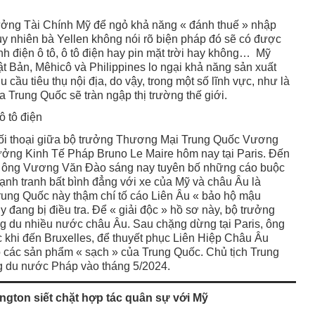
rưởng Tài Chính Mỹ để ngỏ khả năng « đánh thuế » nhập
y nhiên bà Yellen không nói rõ biện pháp đó sẽ có được
h điện ô tô, ô tô điện hay pin mặt trời hay không… Mỹ
 Bản, Mêhicô và Philippines lo ngại khả năng sản xuất
cầu tiêu thụ nội địa, do vậy, trong một số lĩnh vực, như là
ủa Trung Quốc sẽ tràn ngập thị trường thế giới.
ô tô điện
 đối thoại giữa bộ trưởng Thương Mại Trung Quốc Vương
ởng Kinh Tế Pháp Bruno Le Maire hôm nay tại Paris. Đến
4 ông Vương Văn Đào sáng nay tuyên bố những cáo buộc
 cạnh tranh bất bình đẳng với xe của Mỹ và châu Âu là
rung Quốc này thậm chí tố cáo Liên Âu « bảo hộ mậu
 đang bị điều tra. Để « giải độc » hồ sơ này, bộ trưởng
du nhiều nước châu Âu. Sau chặng dừng tại Paris, ông
khi đến Bruxelles, để thuyết phục Liên Hiệp Châu Âu
o các sản phẩm « sạch » của Trung Quốc. Chủ tịch Trung
 du nước Pháp vào tháng 5/2024.
gton siết chặt hợp tác quân sự với Mỹ