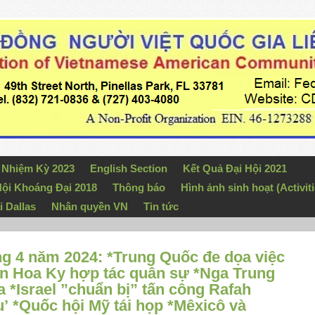
n Nhiệm Kỳ 2023
English Section
Kết Quả Đại Hội 2021
ội Khoáng Đại 2018
Thông báo
Hình ảnh sinh hoạt (Activiti
i Dallas
Nhân quyền VN
Tin tức
ng 4 năm 2024: *Trung Quốc đe dọa việc
ản Hoa Ky hợp tác quân sự *Nga Trung
 *Israel ”chuẩn bị” tấn công Rafah
’ *Quốc hội Mỹ tái họp *Mêxicô và