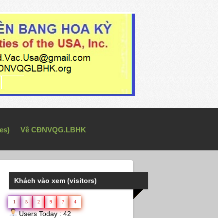
es)
Về CĐNVQG.LBHK
Khách vào xem (visitors)
1
5
2
9
7
4
Users Today : 42