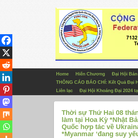
Home
Hiến Chương
Đại Hội Bá
THÔNG CÁO BÁO CHÍ: Kết Quả Đại H
Liên lạc
Đại Hội Khoáng Đại 2024 tạ
Thời sự Thứ Hai 08 thá
làm tại Hoa Kỳ *Nhật B
Quốc hợp tác về Ukraina
*Myanmar ‘đang suy yếu