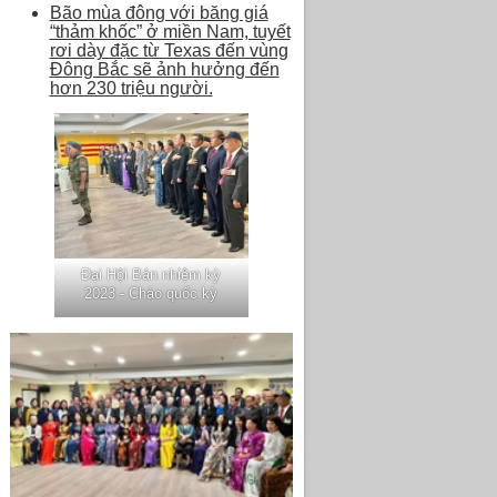
Bão mùa đông với băng giá
“thảm khốc” ở miền Nam, tuyết
rơi dày đặc từ Texas đến vùng
Đông Bắc sẽ ảnh hưởng đến
hơn 230 triệu người.
Đại Hội Bán nhiệm kỳ
2023 - Chào quốc kỳ