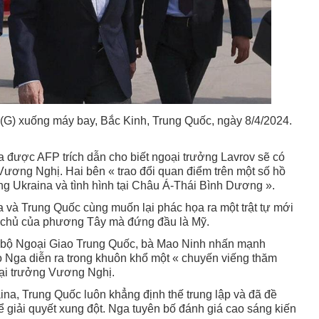
(G) xuống máy bay, Bắc Kinh, Trung Quốc, ngày 8/4/2024.
được AFP trích dẫn cho biết ngoại trưởng Lavrov sẽ có
Vương Nghị. Hai bên « trao đổi quan điểm trên một số hồ
g Ukraina và tình hình tại Châu Á-Thái Bình Dương ».
a và Trung Quốc cùng muốn lại phác họa ra một trật tự mới
ân chủ của phương Tây mà đứng đầu là Mỹ.
n bộ Ngoại Giao Trung Quốc, bà Mao Ninh nhấn mạnh
o Nga diễn ra trong khuôn khổ một « chuyến viếng thăm
oại trưởng Vương Nghị.
ina, Trung Quốc luôn khẳng định thế trung lập và đã đề
 giải quyết xung đột. Nga tuyên bố đánh giá cao sáng kiến