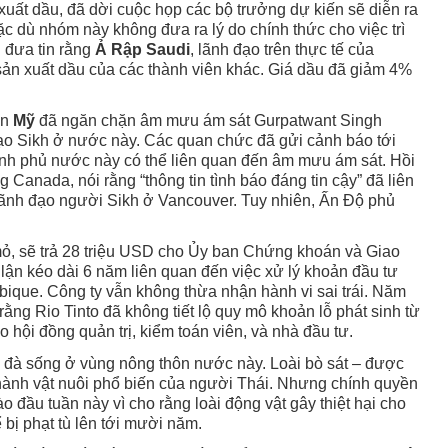
uất dầu, đã dời cuộc họp các bộ trưởng dự kiến sẽ diễn ra
c dù nhóm này không đưa ra lý do chính thức cho việc trì
 đưa tin rằng
Ả Rập Saudi
, lãnh đạo trên thực tế của
ản xuất dầu của các thành viên khác. Giá dầu đã giảm 4%
ền
Mỹ
đã ngăn chặn âm mưu ám sát Gurpatwant Singh
ạo Sikh ở nước này. Các quan chức đã gửi cảnh báo tới
hính phủ nước này có thể liên quan đến âm mưu ám sát. Hồi
 Canada, nói rằng “thông tin tình báo đáng tin cậy” đã liên
 lãnh đạo người Sikh ở Vancouver. Tuy nhiên, Ấn Độ phủ
 mỏ, sẽ trả 28 triệu USD cho Ủy ban Chứng khoán và Giao
 lận kéo dài 6 năm liên quan đến việc xử lý khoản đầu tư
que. Công ty vẫn không thừa nhận hành vi sai trái. Năm
ằng Rio Tinto đã không tiết lộ quy mô khoản lỗ phát sinh từ
hội đồng quản trị, kiểm toán viên, và nhà đầu tư.
đà sống ở vùng nông thôn nước này. Loài bò sát – được
thành vật nuôi phổ biến của người Thái. Nhưng chính quyền
 đầu tuần này vì cho rằng loài động vật gây thiệt hại cho
 bị phạt tù lên tới mười năm.