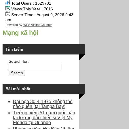
Total Users : 1529781
Views This Year : 7616
Server Time : August 9, 2026 9:43
am
Powered By
WPS Visitor Counter
Mạng xã hội
Tìm kiếm
Search for:
Bài mới nhất
Đại họa 30-4-1975 không thể
nào quên (tại Tampa Bay)
Tưởng niệm 51 năm quốc hận
tại tượng đài chiến sĩ Việt Mỹ
Florida tại Orlando
Phóng sự Đại Hội Bán Nhiệm