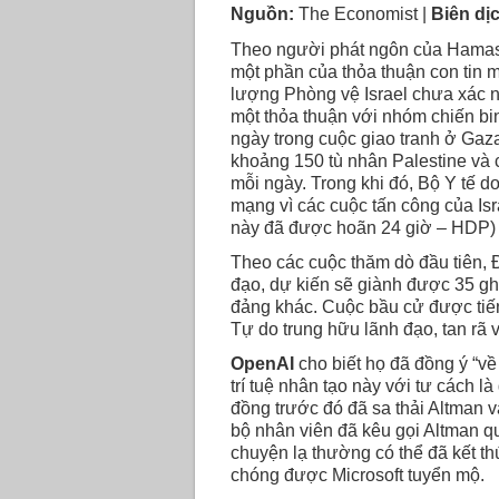
Nguồn:
The Economist |
Biên dị
Theo người phát ngôn của Hamas,
một phần của thỏa thuận con tin m
lượng Phòng vệ Israel chưa xác n
một thỏa thuận với nhóm chiến binh
ngày trong cuộc giao tranh ở Gaza
khoảng 150 tù nhân Palestine và 
mỗi ngày. Trong khi đó, Bộ Y tế 
mạng vì các cuộc tấn công của Isra
này đã được hoãn 24 giờ – HDP)
Theo các cuộc thăm dò đầu tiên, 
đạo, dự kiến sẽ giành được 35 gh
đảng khác. Cuộc bầu cử được tiến
Tự do trung hữu lãnh đạo, tan rã v
OpenAI
cho biết họ đã đồng ý “về
trí tuệ nhân tạo này với tư cách l
đồng trước đó đã sa thải Altman v
bộ nhân viên đã kêu gọi Altman qua
chuyện lạ thường có thể đã kết th
chóng được Microsoft tuyển mộ.