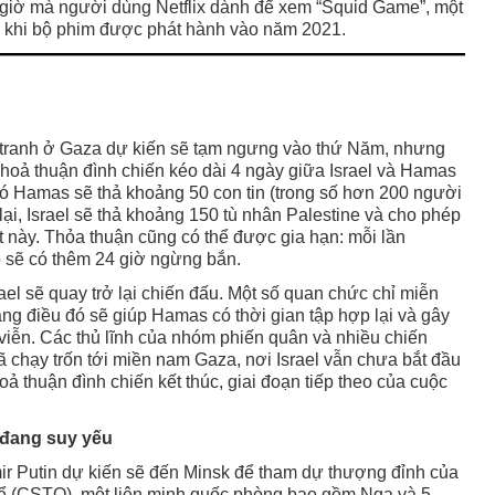
ố giờ mà người dùng Netflix dành để xem “Squid Game”, một
 khi bộ phim được phát hành vào năm 2021.
o tranh ở Gaza dự kiến sẽ tạm ngưng vào thứ Năm, nhưng
. Thoả thuận đình chiến kéo dài 4 ngày giữa Israel và Hamas
đó Hamas sẽ thả khoảng 50 con tin (trong số hơn 200 người
lại, Israel sẽ thả khoảng 150 tù nhân Palestine và cho phép
t này. Thỏa thuận cũng có thể được gia hạn: mỗi lần
ọ sẽ có thêm 24 giờ ngừng bắn.
ael sẽ quay trở lại chiến đấu. Một số quan chức chỉ miễn
ng điều đó sẽ giúp Hamas có thời gian tập hợp lại và gây
viễn. Các thủ lĩnh của nhóm phiến quân và nhiều chiến
 chạy trốn tới miền nam Gaza, nơi Israel vẫn chưa bắt đầu
oả thuận đình chiến kết thúc, giai đoạn tiếp theo của cuộc
đang suy yếu
r Putin dự kiến sẽ đến Minsk để tham dự thượng đỉnh của
ể (CSTO), một liên minh quốc phòng bao gồm Nga và 5