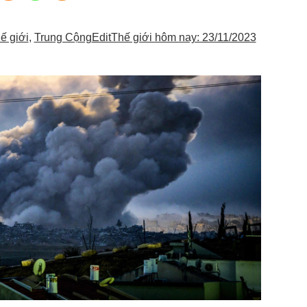
hế giới
,
Trung Cộng
EditThế giới hôm nay: 23/11/2023