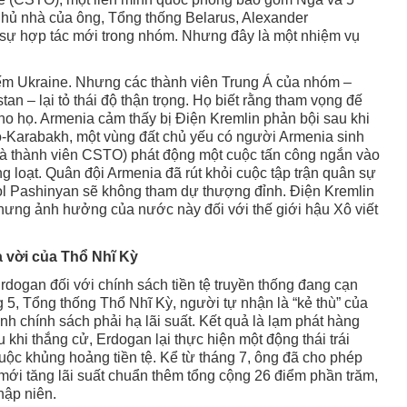
Chủ nhà của ông, Tổng thống Belarus, Alexander
 sự hợp tác mới trong nhóm. Nhưng đây là một nhiệm vụ
ếm Ukraine. Nhưng các thành viên Trung Á của nhóm –
tan – lại tỏ thái độ thận trọng. Họ biết rằng tham vọng đế
ho họ. Armenia cảm thấy bị Điện Kremlin phản bội sau khi
-Karabakh, một vùng đất chủ yếu có người Armenia sinh
 là thành viên CSTO) phát động một cuộc tấn công ngắn vào
ng loạt. Quân đội Armenia đã rút khỏi cuộc tập trận quân sự
 Pashinyan sẽ không tham dự thượng đỉnh. Điện Kremlin
nhưng ảnh hưởng của nước này đối với thế giới hậu Xô viết
 vời của Thổ Nhĩ Kỳ
dogan đối với chính sách tiền tệ truyền thống đang cạn
 5, Tổng thống Thổ Nhĩ Kỳ, người tự nhận là “kẻ thù” của
nh chính sách phải hạ lãi suất. Kết quả là lạm phát hàng
hi thắng cử, Erdogan lại thực hiện một động thái trái
ộc khủng hoảng tiền tệ. Kể từ tháng 7, ông đã cho phép
ới tăng lãi suất chuẩn thêm tổng cộng 26 điểm phần trăm,
hập niên.