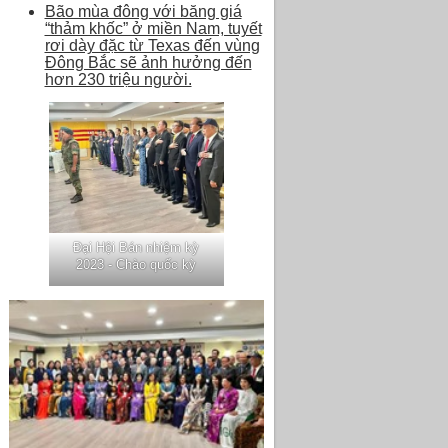
Bão mùa đông với băng giá
“thảm khốc” ở miền Nam, tuyết
rơi dày đặc từ Texas đến vùng
Đông Bắc sẽ ảnh hưởng đến
hơn 230 triệu người.
Đại Hội Bán nhiệm kỳ
2023 - Chào quốc kỳ