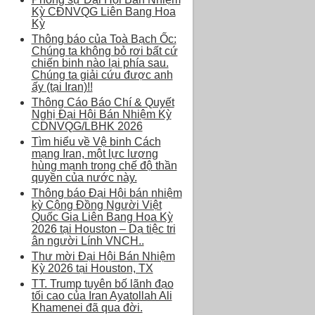
Kỳ CĐNVQG Liên Bang Hoa
Kỳ
Thông báo của Toà Bạch Ốc:
Chúng ta không bỏ rơi bất cứ
chiến binh nào lại phía sau.
Chúng ta giải cứu được anh
ấy (tại Iran)!!
Thông Cáo Báo Chí & Quyết
Nghị Đại Hội Bán Nhiệm Kỳ
CDNVQG/LBHK 2026
Tìm hiểu về Vệ binh Cách
mạng Iran, một lực lượng
hùng mạnh trong chế độ thần
quyền của nước này.
Thông báo Đại Hội bán nhiệm
kỳ Cộng Đồng Người Việt
Quốc Gia Liên Bang Hoa Kỳ
2026 tại Houston – Dạ tiệc tri
ân người Lính VNCH..
Thư mời Đại Hội Bán Nhiệm
Kỳ 2026 tại Houston, TX
TT. Trump tuyên bố lãnh đạo
tối cao của Iran Ayatollah Ali
Khamenei đã qua đời.