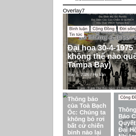
Overlay7
Bình luận
Cộng Đồng
Đời sốn
Tin tức
Đại họa 30-4-1975
không thể nào quê
Tampa Bay)
May 5, 2026
/
Hg Van
Cộng Đồng
Cộng Đ
Thông báo
của Toà Bạch
Thông
Ốc: Chúng ta
Báo C
không bỏ rơi
Quyết
bất cứ chiến
Đại H
binh nào lại