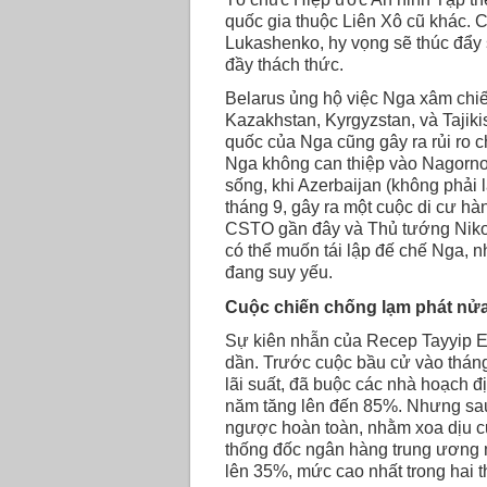
quốc gia thuộc Liên Xô cũ khác. 
Lukashenko, hy vọng sẽ thúc đẩy
đầy thách thức.
Belarus ủng hộ việc Nga xâm chi
Kazakhstan, Kyrgyzstan, và Tajikis
quốc của Nga cũng gây ra rủi ro c
Nga không can thiệp vào Nagorno
sống, khi Azerbaijan (không phải
tháng 9, gây ra một cuộc di cư hà
CSTO gần đây và Thủ tướng Nikol
có thể muốn tái lập đế chế Nga, 
đang suy yếu.
Cuộc chiến chống lạm phát nửa
Sự kiên nhẫn của Recep Tayyip Er
dần. Trước cuộc bầu cử vào tháng
lãi suất, đã buộc các nhà hoạch đị
năm tăng lên đến 85%. Nhưng sau k
ngược hoàn toàn, nhằm xoa dịu cu
thống đốc ngân hàng trung ương m
lên 35%, mức cao nhất trong hai t