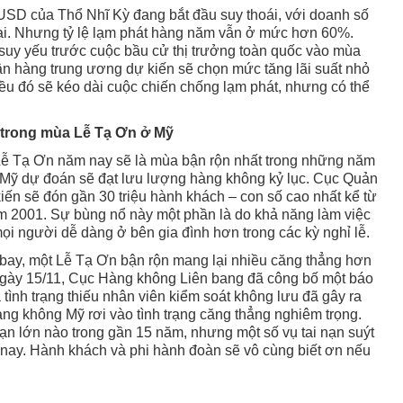
tỷ USD của Thổ Nhĩ Kỳ đang bắt đầu suy thoái, với doanh số
lại. Nhưng tỷ lệ lạm phát hàng năm vẫn ở mức hơn 60%.
suy yếu trước cuộc bầu cử thị trưởng toàn quốc vào mùa
gân hàng trung ương dự kiến sẽ chọn mức tăng lãi suất nhỏ
ều đó sẽ kéo dài cuộc chiến chống lạm phát, nhưng có thể
trong mùa Lễ Tạ Ơn ở Mỹ
 Lễ Tạ Ơn năm nay sẽ là mùa bận rộn nhất trong những năm
Mỹ dự đoán sẽ đạt lưu lượng hàng không kỷ lục. Cục Quản
kiến sẽ đón gần 30 triệu hành khách – con số cao nhất kể từ
m 2001. Sự bùng nổ này một phần là do khả năng làm việc
 mọi người dễ dàng ở bên gia đình hơn trong các kỳ nghỉ lễ.
bay, một Lễ Tạ Ơn bận rộn mang lại nhiều căng thẳng hơn
Ngày 15/11, Cục Hàng không Liên bang đã công bố một báo
 tình trạng thiếu nhân viên kiểm soát không lưu đã gây ra
ng không Mỹ rơi vào tình trạng căng thẳng nghiêm trọng.
ạn lớn nào trong gần 15 năm, nhưng một số vụ tai nạn suýt
 nay. Hành khách và phi hành đoàn sẽ vô cùng biết ơn nếu