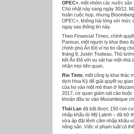
OPEC+
, một nhóm các nước sản x
Chủ nhật này sang ngày 30/11. Mặ
hoãn cuộc họp, nhưng Bloomberg
OPEC+, không hài lòng với mức s
ngay sau thông tin này.
Theo
Financial Times
, chính quy
Pannun, một người ly khai theo đ
chính phủ Ấn Độ vì họ tin rằng c
tháng 9, Justin Trudeau, Thủ tướng
kết Ấn Độ với vụ sát hại một nhà
nhận mọi liên quan.
Rio Tinto
, một công ty khai thác
dịch Hoa Kỳ để giải quyết vụ gian
của họ vào một mỏ than ở Mozambi
2017, cơ quan giám sát cáo buộc r
khoản đầu tư vào Mozambique cho 
Thái Lan
đã bắt được 150 con cự 
nhập khẩu từ Mỹ Latinh – đã trở 
vừa áp đặt lệnh cấm nhập khẩu vào
nông sản. Việc vi phạm luật có thể