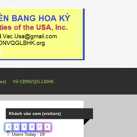
es)
Về CĐNVQG.LBHK
Khách vào xem (visitors)
1
5
2
9
7
8
Users Today : 19