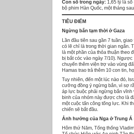
Con số trong ngày:
1,65 tỷ là s
bộ phim Hàn Quốc, một tháng sau
TIÊU ĐIỂM
Ngừng bắn tạm thời ở Gaza
Lần đầu tiên sau gần 7 tuần, gia
có lẽ chỉ là trong thời gian ngắn
là một phần của thỏa thuận theo 
bị bắt cóc vào ngày 7/10). Ngược 
chuyển thêm viện trợ vào vùng đấ
Hamas trao trả thêm 10 con tin, h
Tuy nhiên, đến một lúc nào đó, Isr
cưỡng đồng ý ngừng bắn, vì sợ rằ
áp lực buộc phải ngừng bắn vĩnh 
binh của nhóm này được cho là đã
một cuộc tấn công tổng lực. Khi th
chiến sẽ bắt đầu.
Ảnh hưởng của Nga ở Trung Á 
Hôm thứ Năm, Tổng thống Vladimi
Tổ chức Hiệp ước An ninh Tập th