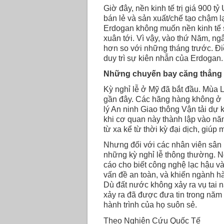
Giờ đây, nền kinh tế trị giá 900 
bán lẻ và sản xuất/chế tạo chậm 
Erdogan không muốn nền kinh tế 
xuân tới. Vì vậy, vào thứ Năm, n
hơn so với những tháng trước. Đi
duy trì sự kiên nhẫn của Erdogan.
Những chuyến bay căng thẳng 
Kỳ nghỉ lễ ở Mỹ đã bắt đầu. Mùa
gần đây. Các hãng hàng không ở 
lý An ninh Giao thông Vận tải dự 
khi cơ quan này thành lập vào nă
từ xa kể từ thời kỳ đại dịch, giúp
Nhưng đối với các nhân viên sân 
những kỳ nghỉ lễ thông thường. 
cáo cho biết công nghệ lạc hậu và
vấn đề an toàn, và khiến ngành hà
Dù đất nước không xảy ra vụ tai n
xảy ra đã được đưa tin trong năm
hành trình của họ suôn sẻ.
Theo
Nghiên Cứu Quốc Tế