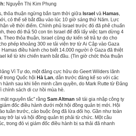
ch:
Nguyễn Thị Kim Phụng
 thỏa thuận ngừng bắn tạm thời giữa
Israel
và
Hamas
,
ới, có thể sẽ bắt đầu vào lúc 10 giờ sáng thứ Năm. Lực
hận về thời điểm. Chính phủ Israel trước đó đã phê chuẩn
, theo đó thả 50 con tin Israel để đổi lấy việc tạm dừng 4
. Theo thỏa thuận, Israel cũng dự kiến sẽ trả tự do cho
cho phép khoảng 300 xe tải viện trợ từ Ai Cập vào Gaza
do Hamas điều hành cho biết 14.000 người ở Gaza đã thiệt
el kể từ khi chiến tranh bắt đầu. (Tin giờ chót: thỏa thuận
Đảng Vì Tự do, một đảng cực hữu do Geert Wilders lãnh
ế trong Quốc hội
Hà Lan
, dẫn trước đáng kể so với các
 hành sau khi liên minh cầm quyền, do Mark Rutte từ Đảng
ì chính sách di cư hồi mùa hè.
 mặt nguyên tắc” rằng
Sam Altman
sẽ tái gia nhập công ty
à giám đốc điều hành dưới một hội đồng quản trị mới. Hội
ào tuần trước, cáo buộc ông đã lừa dối họ. Gần như toàn
y trở lại và hội đồng quản trị phải từ chức. Một câu
úc, trong đó vị giám đốc điều hành bị sa thải đã nhanh