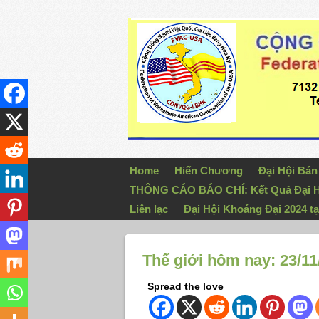
Home
Hiến Chương
Đại Hội Bá
THÔNG CÁO BÁO CHÍ: Kết Quả Đại H
Liên lạc
Đại Hội Khoáng Đại 2024 tạ
Thế giới hôm nay: 23/11
Spread the love