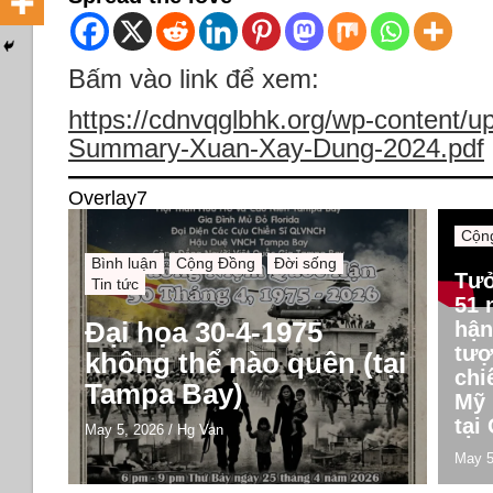
Bấm vào link để xem:
https://cdnvqglbhk.org/wp-content/u
Summary-Xuan-Xay-Dung-2024.pdf
Overlay7
Cộn
Bình luận
Cộng Đồng
Đời sống
Tư
Tin tức
51 
Đại họa 30-4-1975
hận
tượ
không thể nào quên (tại
chi
Tampa Bay)
Mỹ 
tại
May 5, 2026
/
Hg Van
May 5
Bình
Cộng Đồng
Chín