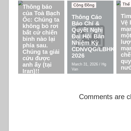
Thế 
Cộng Đồng
Thông báo
của Toà Bạch
Tìm
Thông Cáo
Ốc: Chúng ta
Vệ 
Báo Chí &
không bỏ rơi
mạn
Quyết Nghị
bất cứ chiến
một
Đại Hội Bán
binh nào lại
lượ
Nhiệm Kỳ
phía sau.
mạn
CDNVQG/LBHK
Chúng ta giải
chế
2026
cứu được
quy
anh ấy (tại
March 31, 2026
/
Hg
nướ
Van
Iran)!!
March
April 5, 2026
/
Hg Van
Van
Comments are c