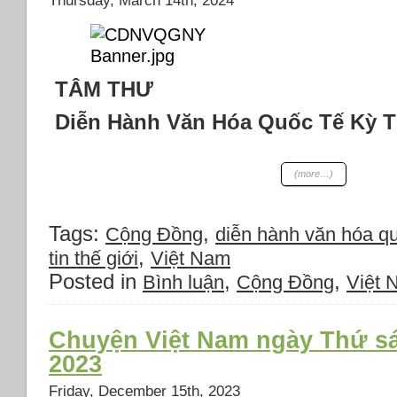
Thursday, March 14th, 2024
TÂM THƯ
Diễn Hành Văn Hóa Quốc Tế Kỳ Th
(more…)
Tags:
,
Cộng Đồng
diễn hành văn hóa quô
,
tin thế giới
Việt Nam
Posted in
,
,
Bình luận
Cộng Đồng
Việt
Chuyện Việt Nam ngày Thứ sá
2023
Friday, December 15th, 2023