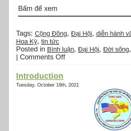
Bấm để xem
Tags:
,
,
Cộng Đồng
Đại Hội
diễn hành vă
,
Hoa Kỳ
tin tức
Posted in
,
,
Bình luận
Đại Hội
Đời sống
|
Comments Off
on
Video
buổi
phát
Introduction
hình
Tuesday, October 19th, 2021
ra
mắt
tân
Hội
Đồng
Đại
Diện
CĐNVQG/LBHK