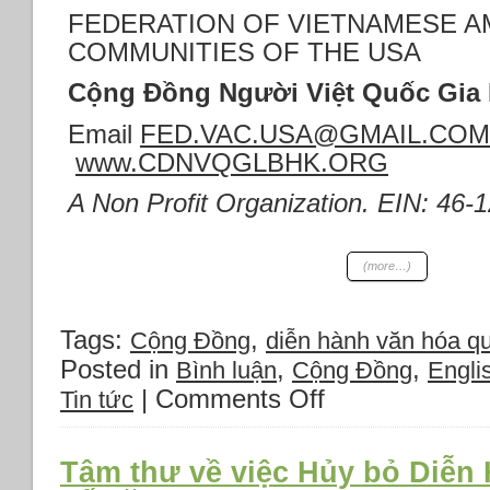
2021-
FEDERATION OF VIETNAMESE A
2024
COMMUNITIES OF THE USA
Cộng Đồng Người Việt Quốc Gia 
Email
FED.VAC.USA@GMAIL.COM
www.CDNVQGLBHK.ORG
A Non Profit Organization. EIN: 46-
(more…)
Tags:
,
Cộng Đồng
diễn hành văn hóa quô
Posted in
,
,
Bình luận
Cộng Đồng
Engli
|
Comments Off
on
Tin tức
Introduction
Tâm thư về việc Hủy bỏ Diễn