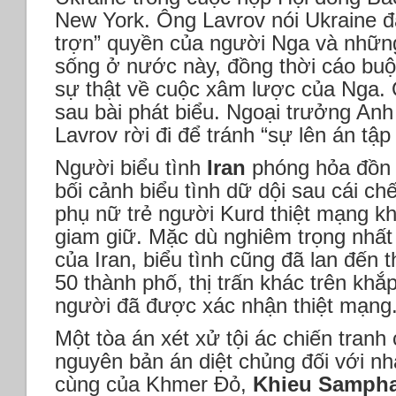
New York. Ông Lavrov nói Ukraine đ
trợn” quyền của người Nga và những
sống ở nước này, đồng thời cáo buộ
sự thật về cuộc xâm lược của Nga. 
sau bài phát biểu. Ngoại trưởng Anh
Lavrov rời đi để tránh “sự lên án tập
Người biểu tình
Iran
phóng hỏa đồn c
bối cảnh biểu tình dữ dội sau cái c
phụ nữ trẻ người Kurd thiệt mạng kh
giam giữ. Mặc dù nghiêm trọng nhất
của Iran, biểu tình cũng đã lan đến
50 thành phố, thị trấn khác trên khắ
người đã được xác nhận thiệt mạng
Một tòa án xét xử tội ác chiến tran
nguyên bản án diệt chủng đối với nh
cùng của Khmer Đỏ,
Khieu Samph