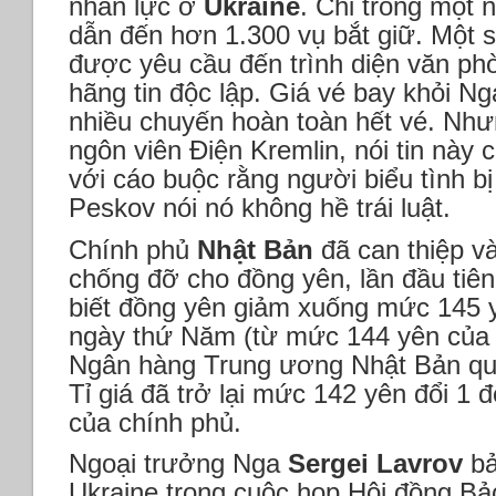
nhân lực ở
Ukraine
. Chỉ trong một 
dẫn đến hơn 1.300 vụ bắt giữ. Một s
được yêu cầu đến trình diện văn ph
hãng tin độc lập. Giá vé bay khỏi N
nhiều chuyến hoàn toàn hết vé. Như
ngôn viên Điện Kremlin, nói tin này c
với cáo buộc rằng người biểu tình bị
Peskov nói nó không hề trái luật.
Chính phủ
Nhật Bản
đã can thiệp và
chống đỡ cho đồng yên, lần đầu tiê
biết đồng yên giảm xuống mức 145 y
ngày thứ Năm (từ mức 144 yên của 
Ngân hàng Trung ương Nhật Bản quyế
Tỉ giá đã trở lại mức 142 yên đổi 1 đ
của chính phủ.
Ngoại trưởng Nga
Sergei Lavrov
bả
Ukraine trong cuộc họp Hội đồng B