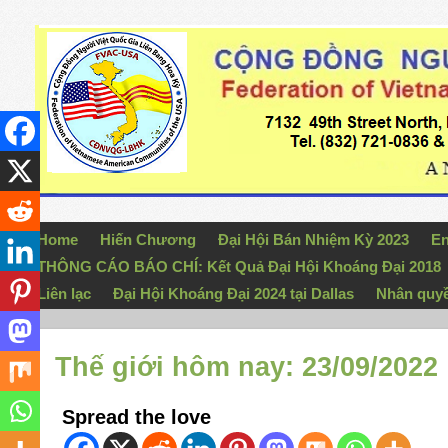
Home
Hiến Chương
Đại Hội Bán Nhiệm Kỳ 2023
En
THÔNG CÁO BÁO CHÍ: Kết Quả Đại Hội Khoáng Đại 2018
Liên lạc
Đại Hội Khoáng Đại 2024 tại Dallas
Nhân quy
Thế giới hôm nay: 23/09/2022
Spread the love