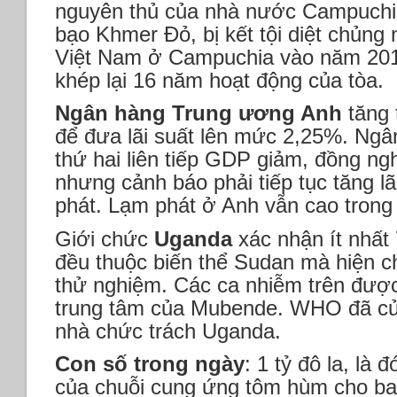
nguyên thủ của nhà nước Campuchia
bạo Khmer Đỏ, bị kết tội diệt chủng 
Việt Nam ở Campuchia vào năm 201
khép lại 16 năm hoạt động của tòa.
Ngân hàng Trung ương Anh
tăng 
để đưa lãi suất lên mức 2,25%. Ng
thứ hai liên tiếp GDP giảm, đồng ng
nhưng cảnh báo phải tiếp tục tăng lã
phát. Lạm phát ở Anh vẫn cao trong
Giới chức
Uganda
xác nhận ít nhất
đều thuộc biến thể Sudan mà hiện c
thử nghiệm. Các ca nhiễm trên đượ
trung tâm của Mubende. WHO đã cử
nhà chức trách Uganda.
Con số trong ngày
: 1 tỷ đô la, là
của chuỗi cung ứng tôm hùm cho ba