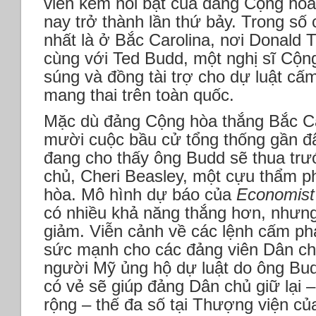
viên kém nổi bật của đảng Cộng hò
nay trở thành lần thứ bảy. Trong số
nhất là ở Bắc Carolina, nơi Donald 
cùng với Ted Budd, một nghị sĩ Cộn
súng và đồng tài trợ cho dự luật cấ
mang thai trên toàn quốc.
Mặc dù đảng Cộng hòa thắng Bắc Car
mười cuộc bầu cử tổng thống gần đâ
đang cho thấy ông Budd sẽ thua trư
chủ, Cheri Beasley, một cựu thẩm 
hòa. Mô hình dự báo của
Economist
có nhiều khả năng thắng hơn, nhưng
giảm. Viễn cảnh về các lệnh cấm phá
sức mạnh cho các đảng viên Dân ch
người Mỹ ủng hộ dự luật do ông Budd
có vẻ sẽ giúp đảng Dân chủ giữ lại 
rộng – thế đa số tại Thượng viện c