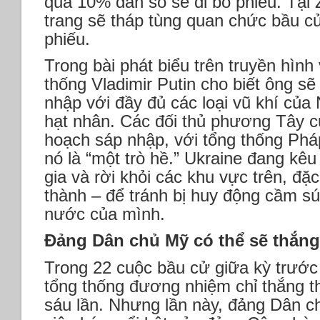
quá 10% dân số sẽ đi bỏ phiếu. Tại 
trang sẽ tháp tùng quan chức bầu cử
phiếu.
Trong bài phát biểu trên truyền hình
thống Vladimir Putin cho biết ông s
nhập với đầy đủ các loại vũ khí của
hạt nhân. Các đối thủ phương Tây c
hoạch sáp nhập, với tổng thống Ph
nó là “một trò hề.” Ukraine đang kê
gia và rời khỏi các khu vực trên, đặ
thành – để tránh bị huy động cầm s
nước của mình.
Đảng Dân chủ Mỹ có thể sẽ thắn
Trong 22 cuộc bầu cử giữa kỳ trước
tổng thống đương nhiệm chỉ thắng 
sáu lần. Nhưng lần này, đảng Dân c