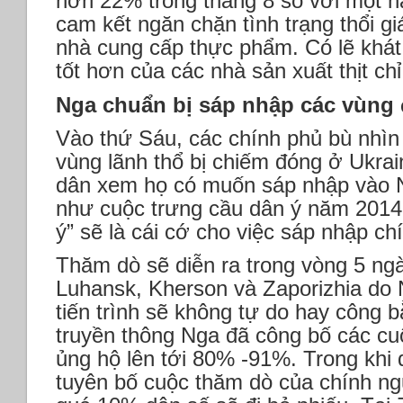
hơn 22% trong tháng 8 so với một 
cam kết ngăn chặn tình trạng thổi g
nhà cung cấp thực phẩm. Có lẽ khá
tốt hơn của các nhà sản xuất thịt ch
Nga chuẩn bị sáp nhập các vùng
Vào thứ Sáu, các chính phủ bù nhìn 
vùng lãnh thổ bị chiếm đóng ở Ukrai
dân xem họ có muốn sáp nhập vào 
như cuộc trưng cầu dân ý năm 2014
ý” sẽ là cái cớ cho việc sáp nhập ch
Thăm dò sẽ diễn ra trong vòng 5 ng
Luhansk, Kherson và Zaporizhia do 
tiến trình sẽ không tự do hay công 
truyền thông Nga đã công bố các cu
ủng hộ lên tới 80% -91%. Trong khi 
tuyên bố cuộc thăm dò của chính n