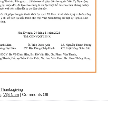
,
Thanksgiving
on
c
,
Việt Nam
|
Comments Off
Chúc
Mừng
Lễ
Tạ