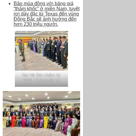
Bão mùa đông với băng giá
“thảm khốc” ở miền Nam, tuyết
rơi dày đặc từ Texas đến vùng
Đông Bắc sẽ ảnh hưởng đến
hơn 230 triệu người.
Đại Hội Bán nhiệm kỳ
2023 - Chào quốc kỳ