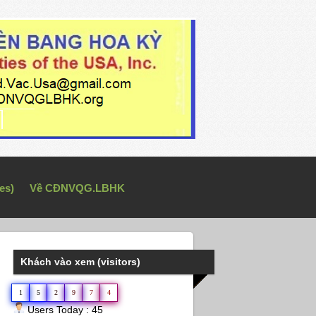
es)
Về CĐNVQG.LBHK
Khách vào xem (visitors)
1
5
2
9
7
4
Users Today : 45