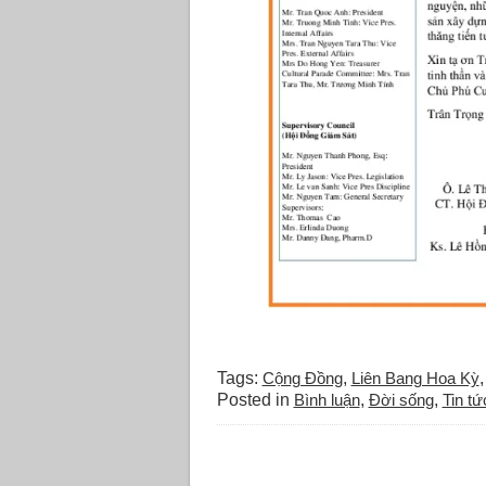
Tags:
Cộng Đồng
,
Liên Bang Hoa Kỳ
Posted in
Bình luận
,
Đời sống
,
Tin tứ