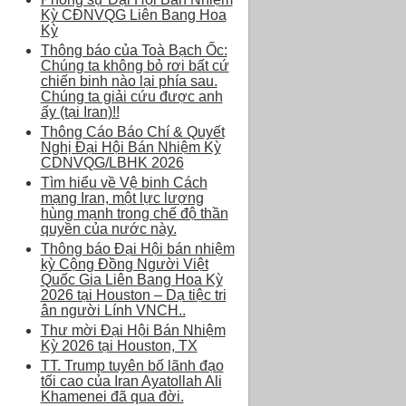
Kỳ CĐNVQG Liên Bang Hoa
Kỳ
Thông báo của Toà Bạch Ốc:
Chúng ta không bỏ rơi bất cứ
chiến binh nào lại phía sau.
Chúng ta giải cứu được anh
ấy (tại Iran)!!
Thông Cáo Báo Chí & Quyết
Nghị Đại Hội Bán Nhiệm Kỳ
CDNVQG/LBHK 2026
Tìm hiểu về Vệ binh Cách
mạng Iran, một lực lượng
hùng mạnh trong chế độ thần
quyền của nước này.
Thông báo Đại Hội bán nhiệm
kỳ Cộng Đồng Người Việt
Quốc Gia Liên Bang Hoa Kỳ
2026 tại Houston – Dạ tiệc tri
ân người Lính VNCH..
Thư mời Đại Hội Bán Nhiệm
Kỳ 2026 tại Houston, TX
TT. Trump tuyên bố lãnh đạo
tối cao của Iran Ayatollah Ali
Khamenei đã qua đời.