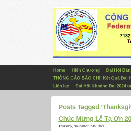
Home
Hiến Chương
Đại Hội Bá
THÔNG CÁO BÁO CHÍ: Kết Quả Đại H
Liên lạc
Đại Hội Khoáng Đại 2024 tạ
Posts Tagged ‘Thanksgi
Chúc Mừng Lễ Tạ Ơn 
Thursday, November 25th, 2021