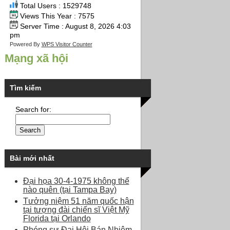
Total Users : 1529748
Views This Year : 7575
Server Time : August 8, 2026 4:03
pm
Powered By
WPS Visitor Counter
Mạng xã hội
Tìm kiếm
Search for:
Bài mới nhất
Đại họa 30-4-1975 không thể
nào quên (tại Tampa Bay)
Tưởng niệm 51 năm quốc hận
tại tượng đài chiến sĩ Việt Mỹ
Florida tại Orlando
Phóng sự Đại Hội Bán Nhiệm