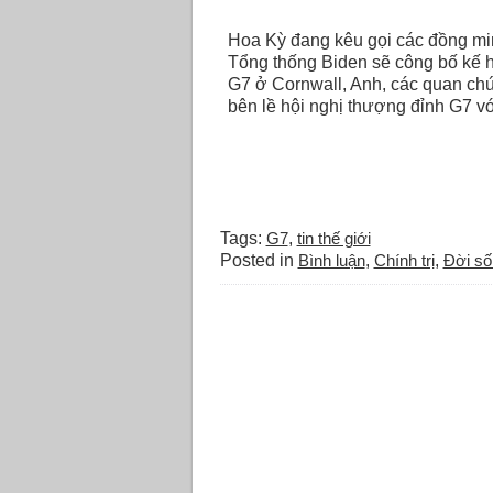
Hoa Kỳ đang kêu gọi các đồng min
Tổng thống Biden sẽ công bố kế h
G7 ở Cornwall, Anh, các quan chứ
bên lề hội nghị thượng đỉnh G7 vớ
Tags:
G7
,
tin thế giới
Posted in
Bình luận
,
Chính trị
,
Đời sô