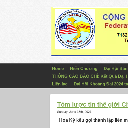
Home
Hiến Chương
Đại Hội Bá
THÔNG CÁO BÁO CHÍ: Kết Quả Đại H
Liên lạc
Đại Hội Khoáng Đại 2024 tạ
Tóm lược tin thế giới 
Sunday, June 13th, 2021
Hoa Kỳ kêu gọi thành lập liên