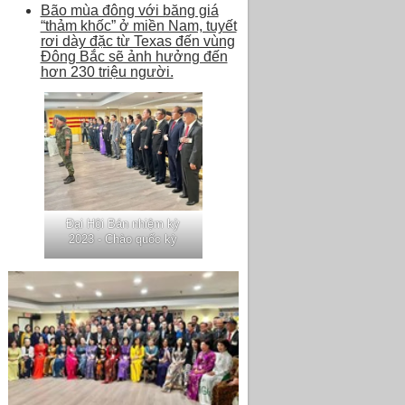
Bão mùa đông với băng giá
“thảm khốc” ở miền Nam, tuyết
rơi dày đặc từ Texas đến vùng
Đông Bắc sẽ ảnh hưởng đến
hơn 230 triệu người.
Đại Hội Bán nhiệm kỳ
2023 - Chào quốc kỳ