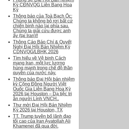
Kỳ CĐNVQG Liên Bang Hoa
Kỳ
Thông báo của Toà Bạch Ốc:
Chúng ta không bỏ rơi bất cứ
chiến binh nào lại phía sau.
Chúng ta giải cứu được anh
ấy (tại Iran)!!
Thông Cáo Báo Chí & Quyết
Nghị Đại Hội Bán Nhiệm Kỳ
CDNVQG/LBHK 2026
Tìm hiểu về Vệ binh Cách
mạng Iran, một lực lượng
hùng mạnh trong chế độ thần
quyền của nước này.
Thông báo Đại Hội bán nhiệm
kỳ Cộng Đồng Người Việt
Quốc Gia Liên Bang Hoa Kỳ
2026 tại Houston – Dạ tiệc tri
ân người Lính VNCH..
Thư mời Đại Hội Bán Nhiệm
Kỳ 2026 tại Houston, TX
TT. Trump tuyên bố lãnh đạo
tối cao của Iran Ayatollah Ali
Khamenei đã qua đời.