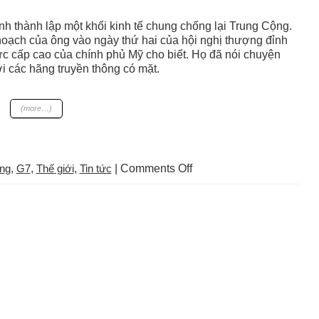
h thành lập một khối kinh tế chung chống lại Trung Cộng.
oạch của ông vào ngày thứ hai của hội nghị thượng đỉnh
c cấp cao của chính phủ Mỹ cho biết. Họ đã nói chuyện
i các hãng truyền thông có mặt.
(more…)
on
́ng
,
G7
,
Thế giới
,
Tin tức
|
Comments Off
Tóm
lược
tin
thế
giới
Chủ
nhật
13
tháng
6