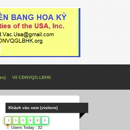
es)
Về CĐNVQG.LBHK
Khách vào xem (visitors)
1
5
2
9
6
5
Users Today : 32