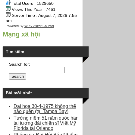
Total Users : 1529650
Views This Year : 7461
Server Time : August 7, 2026 7:55
am
Powered By
WPS Visitor Counter
Mạng xã hội
Tìm kiếm
Search for:
Bài mới nhất
Đại họa 30-4-1975 không thể
nào quên (tại Tampa Bay)
Tưởng niệm 51 năm quốc hận
tại tượng đài chiến sĩ Việt Mỹ
Florida tại Orlando
Phóng sự Đại Hội Bán Nhiệm