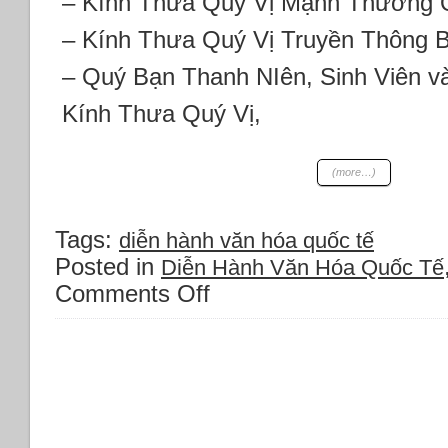
– Kính Thưa Quý Vị Mạnh Thường 
– Kính Thưa Quý Vị Truyền Thông B
– Quý Bạn Thanh NIên, Sinh Viên v
Kính Thưa Quý Vị,
(more…)
Tags:
diễn hành văn hóa quốc tế
Posted in
Diễn Hành Văn Hóa Quốc Tế
Comments Off
on
Tâm
thư
về
việc
Hủy
bỏ
Diễn