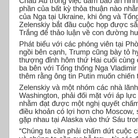
Châu Âu trong việc đảm bảo an nin
phần của bất kỳ thỏa thuận nào nhằ
của Nga tại Ukraine, khi ông và Tổ
Zelenskiy bắt đầu cuộc họp được sắ
Trắng để thảo luận về con đường hư
Phát biểu với các phóng viên tại Ph
ngồi bên cạnh, Trump cũng bày tỏ hy
thượng đỉnh hôm thứ Hai cuối cùng 
ba bên với Tổng thống Nga Vladimir 
thêm rằng ông tin Putin muốn chiến t
Zelenskiy và một nhóm các nhà lãn
Washington, phải đối mặt với áp lự
nhằm đạt được một nghị quyết chấm 
điều khoản có lợi hơn cho Moscow, 
gặp nhau tại Alaska vào thứ Sáu tro
“Chúng ta cần phải chấm dứt cuộc c