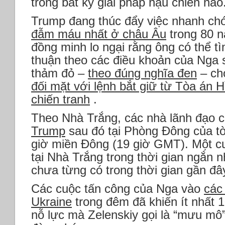
trong bất kỳ giải pháp hậu chiến nào
Trump đang thúc đẩy việc nhanh c
đẫm máu nhất ở châu Âu
trong 80 n
đồng minh lo ngại rằng ông có thể t
thuận theo các điều khoản của Nga s
thảm đỏ –
theo đúng nghĩa đen
– c
đối mặt với lệnh bắt giữ từ Tòa án H
chiến tranh
.
Theo Nhà Trắng, các nhà lãnh đạo 
Trump
sau đó tại Phòng Đông của tò
giờ miền Đông (19 giờ GMT). Một c
tại Nhà Trắng trong thời gian ngắn
chưa từng có trong thời gian gần đâ
Các cuộc tấn công của Nga vào
các
Ukraine
trong đêm đã khiến ít nhất 1
nỗ lực mà Zelenskiy gọi là “mưu mô